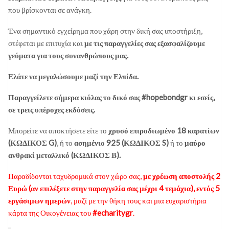
που βρίσκονται σε ανάγκη.
Ένα σημαντικό εγχείρημα που χάρη στην δική σας υποστήριξη,
στέφεται με επιτυχία και
με τις παραγγελίες σας εξασφαλίζουμε
γεύματα για τους συνανθρώπους μας.
Ελάτε να μεγαλώσουμε μαζί την Ελπίδα.
Παραγγείλετε σήμερα κιόλας το δικό σας #hopebondgr κι εσείς,
σε τρεις υπέροχες εκδόσεις.
Μπορείτε να αποκτήσετε είτε το
χρυσό επιροδιωμένο 18 καρατίων
(ΚΩΔΙΚΟΣ G)
, ή το
ασημένιο 925 (ΚΩΔΙΚΟΣ S)
ή το
μαύρο
ανθρακί μεταλλικό (ΚΩΔΙΚΟΣ Β).
Παραδίδονται ταχυδρομικά στον χώρο σας,
με χρέωση αποστολής 2
Ευρώ (αν επιλέξετε στην παραγγελία σας μέχρι 4 τεμάχια), εντός 5
εργάσιμων ημερών
, μαζί με την θήκη τους και μια ευχαριστήρια
κάρτα της Οικογένειας του
#echaritygr
.