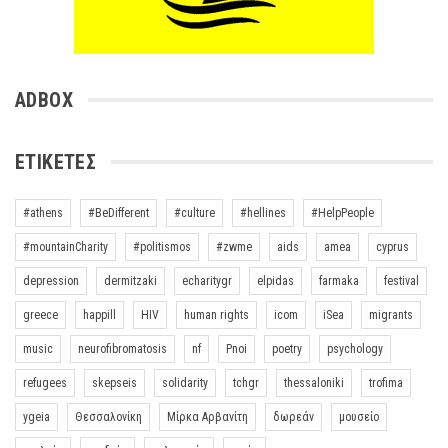
ADBOX
ΕΤΙΚΈΤΕΣ
#athens
#BeDifferent
#culture
#hellines
#HelpPeople
#mountainCharity
#politismos
#zwme
aids
amea
cyprus
depression
dermitzaki
echaritygr
elpidas
farmaka
festival
greece
happill
HIV
human rights
icom
iSea
migrants
music
neurofibromatosis
nf
Pnoi
poetry
psychology
refugees
skepseis
solidarity
tchgr
thessaloniki
trofima
ygeia
Θεσσαλονίκη
Μίρκα Αρβανίτη
δωρεάν
μουσείο