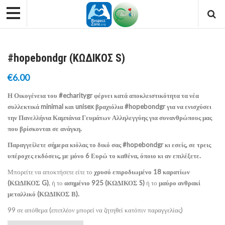
#hopebondgr (ΚΩΔΙΚΟΣ S)
€
6.00
Η Οικογένεια του #echaritygr φέρνει κατά αποκλειστικότητα τα νέα
συλλεκτικά minimal και unisex βραχιόλια #hopebondgr για να ενισχύσει
την Πανελλήνια Καμπάνια Γευμάτων Αλληλεγγύης για συνανθρώπους μας
που βρίσκονται σε ανάγκη.
Παραγγείλετε σήμερα κιόλας το δικό σας #hopebondgr κι εσείς, σε τρεις
υπέροχες εκδόσεις, με μόνο 6 Ευρώ το καθένα, όποιο κι αν επιλέξετε.
Μπορείτε να αποκτήσετε είτε το
χρυσό επιροδιωμένο 18 καρατίων
(ΚΩΔΙΚΟΣ G)
, ή το
ασημένιο 925 (ΚΩΔΙΚΟΣ S)
ή το
μαύρο ανθρακί
μεταλλικό (ΚΩΔΙΚΟΣ Β).
99 σε απόθεμα (επιπλέον μπορεί να ζητηθεί κατόπιν παραγγελίας)