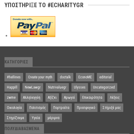
ΥΠΟΣΤΉΡΙΞΕ ΤΟ #ECHARITYGR
ΚΑΤΗΓΟΡΊΕΣ
#hellines
Create your myth
doctalk
EconoME
editorial
Happill
NewLawgr
Nutrivaluegr
Ulysses
Uncategorized
zwme
Αλληλεγγύη
Αξίζει
Αρωγοί
Επικαιρότητα
Λέξεις
Οικολογία
Πολιτισμός
Πορτραίτα
Προσφυγικό
Στήριξέ μας
Στηρίζουμε
Υγεία
μέριμνα
ΠΟΛΥΔΙΑΒΑΣΜΈΝΑ