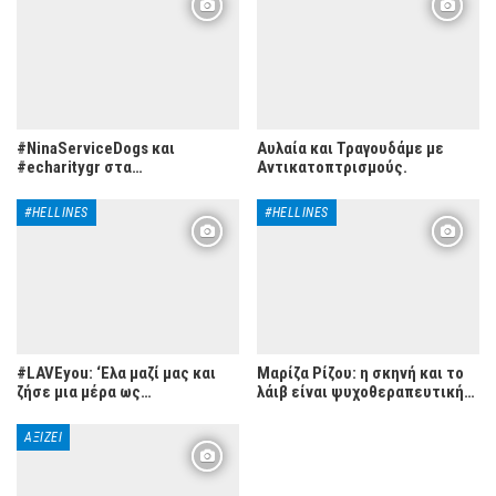
#NinaServiceDogs και
Αυλαία και Τραγουδάμε με
#echaritygr στα…
Αντικατοπτρισμούς.
#HELLINES
#HELLINES
#LAVEyou: ‘Ελα μαζί μας και
Μαρίζα Ρίζου: η σκηνή και το
ζήσε μια μέρα ως…
λάιβ είναι ψυχοθεραπευτική…
ΑΞΊΖΕΙ