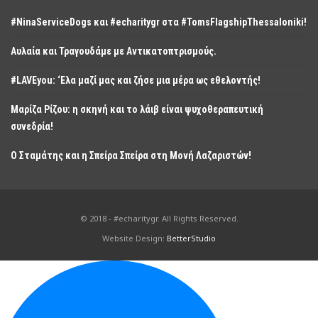
#NinaServiceDogs και #echaritygr στα #TomsFlagshipThessaloniki!
Αυλαία και Τραγουδάμε με Αντικατοπτρισμούς.
#LAVEyou: ‘Ελα μαζί μας και ζήσε μια μέρα ως εθελοντής!
Μαρίζα Ρίζου: η σκηνή και το λάιβ είναι ψυχοθεραπευτική
συνεδρία!
Ο Σταμάτης και η Σπείρα Σπείρα στη Μονή Λαζαριστών!
© 2018 - #echaritygr. All Rights Reserved.
Website Design:
BetterStudio