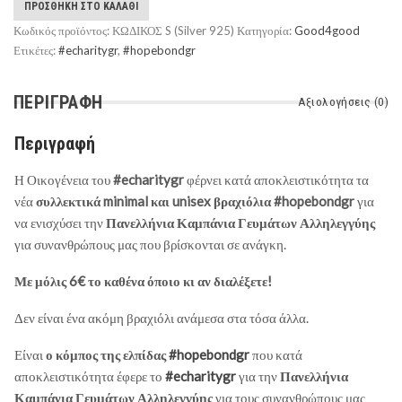
ΠΡΟΣΘΉΚΗ ΣΤΟ ΚΑΛΆΘΙ
Κωδικός προϊόντος:
ΚΩΔΙΚΟΣ S (Silver 925)
Κατηγορία:
Good4good
Ετικέτες:
#echaritygr
,
#hopebondgr
ΠΕΡΙΓΡΑΦΉ
Αξιολογήσεις (0)
Περιγραφή
Η Οικογένεια του
#echaritygr
φέρνει κατά αποκλειστικότητα τα
νέα
συλλεκτικά minimal και unisex βραχιόλια #hopebondgr
για
να ενισχύσει την
Πανελλήνια Καμπάνια Γευμάτων Αλληλεγγύης
για συνανθρώπους μας που βρίσκονται σε ανάγκη.
Με μόλις 6€ το καθένα όποιο κι αν διαλέξετε!
Δεν είναι ένα ακόμη βραχιόλι ανάμεσα στα τόσα άλλα.
Είναι
ο κόμπος της ελπίδας
#hopebondgr
που κατά
αποκλειστικότητα έφερε το
#echaritygr
για την
Πανελλήνια
Καμπάνια Γευμάτων Αλληλεγγύης
για τους συνανθρώπους μας