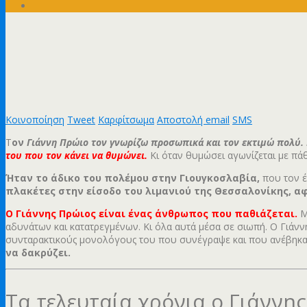
Κοινοποίηση
Tweet
Καρφίτσωμα
Αποστολή email
SMS
Τ
ον
Γιάννη Πρώιο τον γνωρίζω προσωπικά και τον εκτιμώ πολύ. 
του που τον κάνει να θυμώνει.
Κι όταν θυμώσει αγωνίζεται με πάθ
Ήταν το άδικο του πολέμου στην Γιουγκοσλαβία,
που τον έ
πλακέτες στην είσοδο του λιμανιού της Θεσσαλονίκης, αφ
Ο Γιάννης Πρώιος είναι ένας άνθρωπος που παθιάζεται.
Μ
αδυνάτων και κατατρεγμένων. Κι όλα αυτά μέσα σε σιωπή. Ο Γιάννη
συνταρακτικούς μονολόγους του που συνέγραψε και που ανέβηκ
να δακρύζει.
Τα τελευταία χρόνια ο Γιάννης