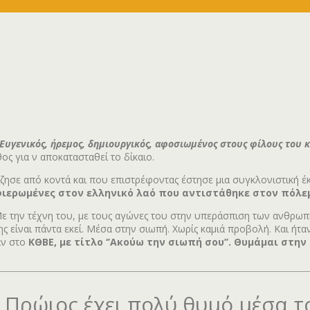
Ευγενικός, ήρεμος, δημιουργικός, αφοσιωμένος στους φίλους του 
ος για ν αποκατασταθεί το δίκαιο.
ζησε από κοντά και που επιστρέφοντας έστησε μια συγκλονιστική έ
ιερωμένες στον ελληνικό λαό που αντιστάθηκε στον πόλεμο
ε την τέχνη του, με τους αγώνες του στην υπεράσπιση των ανθρωπί
ς είναι πάντα εκεί. Μέσα στην σιωπή. Χωρίς καμιά προβολή. Και ήτα
αν στο
ΚΘΒΕ, με τίτλο ‘’Ακούω την σιωπή σου’’. Θυμάμαι σ
 Πρώιος έχει πολύ θυμό μέσα τ