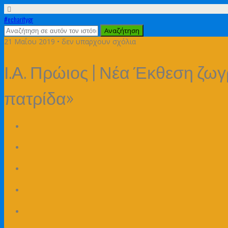
#echaritygr
21 Μαΐου 2019 •
δεν υπαρχουν σχόλια
Ι.Α. Πρώιος | Νέα Έκθεση ζω
πατρίδα»