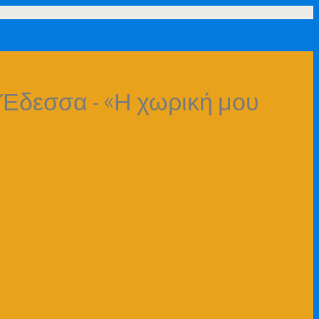
 Έδεσσα - «Η χωρική μου