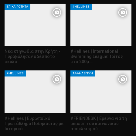
ΕΠΙΚΑΙΡΌΤΗΤΑ
#HELLINES
Νέα κτηνωδία στην Κρήτη -
#Hellines | International
Πυροβόλησαν αδέσποτο
Swimming League: Τρίτος
σκύλο
στα 200μ.…
#HELLINES
ΑΛΛΗΛΕΓΓΎΗ
#Hellines | Ευρωπαϊκό
#FRIENDESK | Έρευνα για τη
Πρωτάθλημα Ποδηλασίας με
μείωση του κοινωνικού
Ιστορικό…
αποκλεισμού…