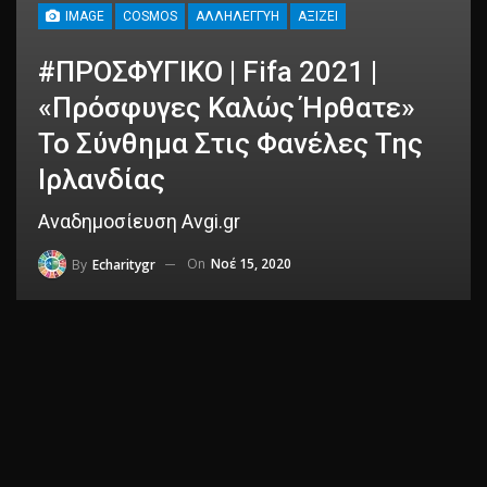
IMAGE
COSMOS
ΑΛΛΗΛΕΓΓΎΗ
ΑΞΊΖΕΙ
#ΠΡΟΣΦΥΓΙΚΟ | Fifa 2021 |
«Πρόσφυγες Καλώς Ήρθατε»
Το Σύνθημα Στις Φανέλες Της
Ιρλανδίας
Αναδημοσίευση Avgi.gr
On
Νοέ 15, 2020
By
Echaritygr