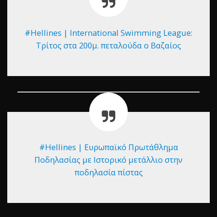
#Hellines | International Swimming League:
Τρίτος στα 200μ. πεταλούδα ο Βαζαίος
#Hellines | Ευρωπαϊκό Πρωτάθλημα
Ποδηλασίας με Ιστορικό μετάλλιο στην
ποδηλασία πίστας