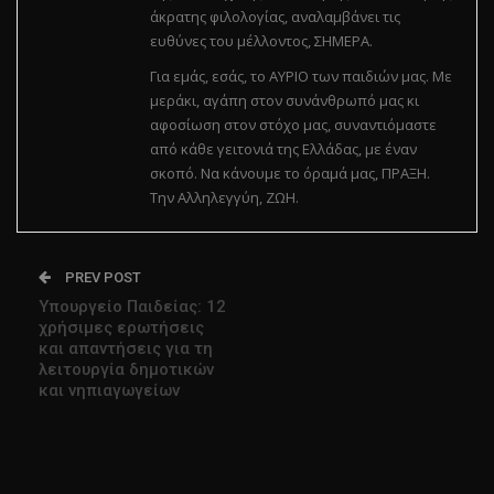
άκρατης φιλολογίας, αναλαμβάνει τις
ευθύνες του μέλλοντος, ΣΗΜΕΡΑ.
Για εμάς, εσάς, το ΑΥΡΙΟ των παιδιών μας. Με
μεράκι, αγάπη στον συνάνθρωπό μας κι
αφοσίωση στον στόχο μας, συναντιόμαστε
από κάθε γειτονιά της Ελλάδας, με έναν
σκοπό. Να κάνουμε το όραμά μας, ΠΡΑΞΗ.
Την Αλληλεγγύη, ΖΩΗ.
PREV POST
Υπουργείο Παιδείας: 12
χρήσιμες ερωτήσεις
και απαντήσεις για τη
λειτουργία δημοτικών
και νηπιαγωγείων