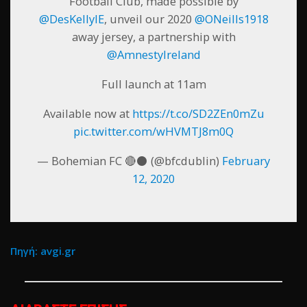
Football Club, made possible by
@DesKellyIE
, unveil our 2020
@ONeills1918
away jersey, a partnership with
@AmnestyIreland
Full launch at 11am
Available now at
https://t.co/SD2ZEn0mZu
pic.twitter.com/wHVMTJ8m0Q
— Bohemian FC 🔴⚫ (@bfcdublin)
February
12, 2020
Πηγή: avgi.gr