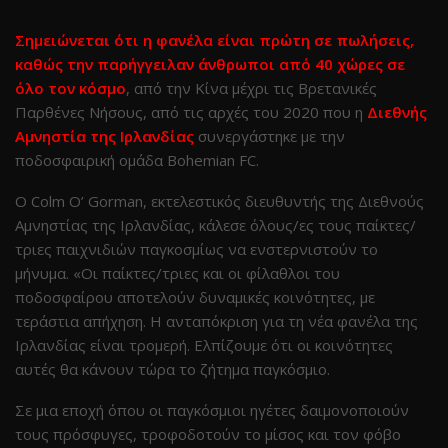
Σημειώνεται ότι η φανέλα είναι πρώτη σε πωλήσεις,
καθώς την παρήγγειλαν άνθρωποι από 40 χώρες σε
όλο τον κόσμο
, από την Κίνα μέχρι τις Βρετανικές
Παρθένες Νήσους, από τις αρχές του 2020 που η
Διεθνής
Αμνηστία της Ιρλανδίας
συνεργάστηκε με την
ποδοσφαιρική ομάδα Bohemian FC.
Ο Colm Ο’ Gorman, εκτελεστικός διευθυντής της Διεθνούς
Αμνηστίας της Ιρλανδίας, κάλεσε όλους/ες τους παίκτες/
τριες παιχνιδιών παγκοσμίως να ενστερνιστούν το
μήνυμα. «Οι παίκτες/τριες και οι φίλαθλοι του
ποδοσφαίρου αποτελούν δυναμικές κοινότητες, με
τεράστια απήχηση. Η ανταπόκριση για τη νέα φανέλα της
Ιρλανδίας είναι τρομερή. Ελπίζουμε ότι οι κοινότητες
αυτές θα κάνουν τώρα το ζήτημα παγκόσμιο.
Σε μια εποχή όπου οι παγκόσμιοι ηγέτες δαιμονοποιούν
τους πρόσφυγες, τροφοδοτούν το μίσος και τον φόβο