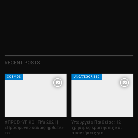
RECENT POSTS
COSMOS
UNCATEGORIZED
#ΠΡΟΣΦΥΓΙΚΟ | Fifa 2021 |
Υπουργείο Παιδείας: 12
«Πρόσφυγες καλώς ήρθατε»
χρήσιμες ερωτήσεις και
το…
απαντήσεις για…