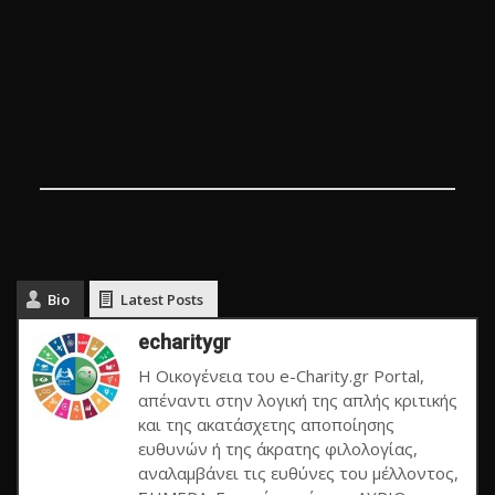
Bio
Latest Posts
echaritygr
Η Οικογένεια του e-Charity.gr Portal,
απέναντι στην λογική της απλής κριτικής
και της ακατάσχετης αποποίησης
ευθυνών ή της άκρατης φιλολογίας,
αναλαμβάνει τις ευθύνες του μέλλοντος,