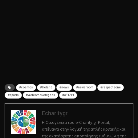
#cosmos
#Ireland
#news
#newsroom
#respectzone
#sports
#WelcomeRefugees
#ΑΞΙΖΕΙ
Echaritygr
Η Οικογένεια του e-Charity.gr Portal,
απέναντι στην λογική της απλής κριτικής και
της ακατάσχετης αποποίησης ευθυνών ή της