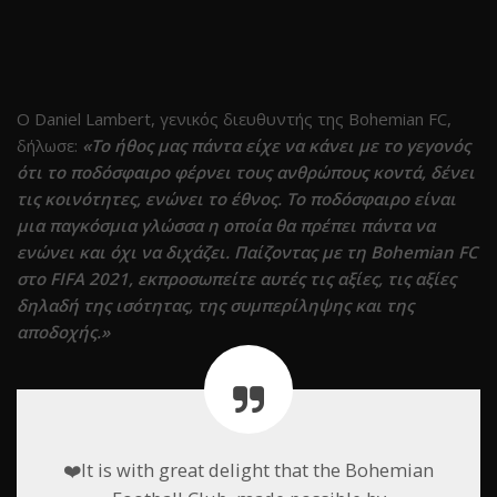
Ο Daniel Lambert, γενικός διευθυντής της Bohemian FC,
δήλωσε:
«Το ήθος μας πάντα είχε να κάνει με το γεγονός
ότι το ποδόσφαιρο φέρνει τους ανθρώπους κοντά, δένει
τις κοινότητες, ενώνει το έθνος. Το ποδόσφαιρο είναι
μια παγκόσμια γλώσσα η οποία θα πρέπει πάντα να
ενώνει και όχι να διχάζει. Παίζοντας με τη Bohemian FC
στο FIFA 2021, εκπροσωπείτε αυτές τις αξίες, τις αξίες
δηλαδή της ισότητας, της συμπερίληψης και της
αποδοχής.»
❤️It is with great delight that the Bohemian