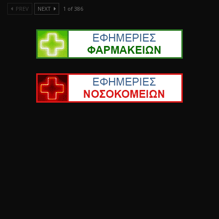
PREV
NEXT
1 of 386