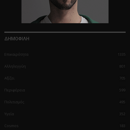
ΔΗΜΟΦΙΛΗ
Επικαιρότητα
1335
Αλληλεγγύη
801
Αξίζει
705
Περιφέρεια
599
Πολιτισμός
495
Υγεία
352
Cosmos
183