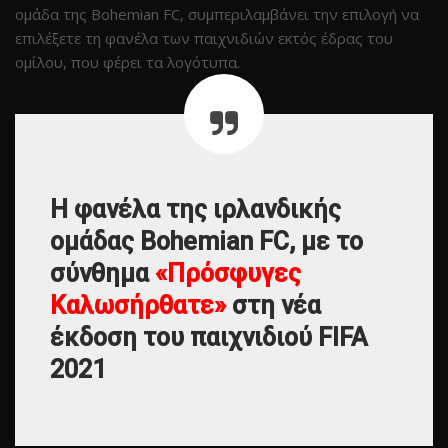
ομάδα της Bohemian FC, συμπεριλαμβάνει την επιλογή να
επιλέξετε τη φανέλα των παιχνιδιών εκτός έδρας του
ομίλου, που φέρει τα λογότυπα.
Η φανέλα της ιρλανδικής
ομάδας Bohemian FC, με το
σύνθημα
«Πρόσφυγες
Καλωσήρθατε»
στη νέα
έκδοση του παιχνιδιού FIFA
2021