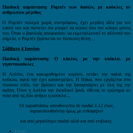
Παιδική παράσταση: Ρομπέν των δασών, με κούκλες σε
ανθρώπινο μέγεθος
Ο Ρομπέν πολεμά χωρίς συντρόφους, έχει μεγάλη ιδέα για τον
εαυτό του και πιστεύει ότι μπορεί να σώσει όλο τον κόσμο μόνος
του. Όταν ο βασιλιάς αποφασίσει να εκμεταλλευτεί το αδύνατό του
σημείο, ο Ρομπέν βρίσκεται σε δύσκολη θέση…
Σάββατο 4 Ιουνίου
Παιδική παράσταση: Ο κύκλος με την κούκλα, με
γιγαντοκούκλες
Η Λολίτα, ένα κακομαθημένο κορίτσι, πετάει την παλιά της
κούκλα, αφού την έχει καταστρέψει. Η Πάκα, που εργάζεται στο
πλούσιο σπίτι, την βρίσκει και την ξαναφτιάχνει με όλη της την
αγάπη. Όταν η Λολίτα την διεκδικεί ξανά, τίθεται το ερώτημα σε
ποια από τις δύο ανήκει η κούκλα…
Οι παραστάσεις απευθύνονται σε παιδιά 3-12 ετών,
παρακολουθούνται όμως με ενδιαφέρον
και από μεγαλύτερα παιδιά αλλά και από ενήλικες.
Tweet