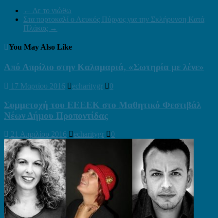
←
Δε το νιώθω
Στα πορτοκαλί ο Λευκός Πύργος για την Σκλήρυνση Κατά
Πλάκας
→
You May Also Like
Από Απρίλιο στην Καλαμαριά, «Σωτηρία με λένε»
17 Μαρτίου 2016
echaritygr
0
Συμμετοχή του ΕΕΕΕΚ στο Μαθητικό Φεστιβάλ
Νέων Δήμου Προποντίδας
21 Απριλίου 2016
echaritygr
0