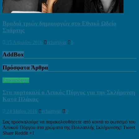
Βραδιά τριών δημιουργών στο Εθνικό Ωδείο
Σπάρτης
15 Απριλίου 2016
echaritygr
0
AddBox
Πρόσφατα Άρθρα
Επικαιρότητα
Στα πορτοκαλί ο Λευκός Πύργος για την Σκλήρυνση
Κατά Πλάκας
24 Μαΐου 2016
echaritygr
0
Σας προσκαλούμε να παρακολουθήσετε από κοντά το φωτισμό του
Λευκού Πύργου στα χρώματα της Πολλαπλής Σκλήρυνσης! Tweet
Share Reddit +1