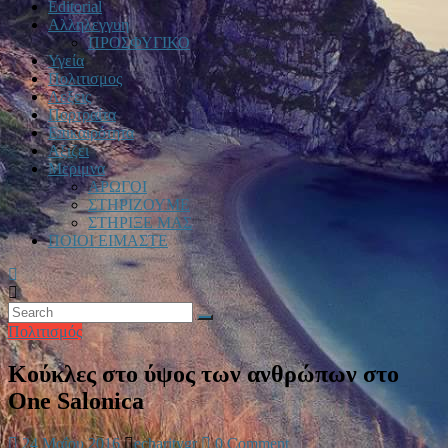
Editorial
Αλληλεγγυη
ΠΡΟΣΦΥΓΙΚΟ
Υγεία
Πολιτισμος
Λεξεις
Πορτραίτα
Επικαιρότητα
Αξιζει
Μεριμνα
ΑΡΩΓΟΙ
ΣΤΗΡΙΖΟΥΜΕ
ΣΤΗΡΙΞΕ ΜΑΣ
ΠΟΙΟΙ ΕΙΜΑΣΤΕ
Πολιτισμός
Κούκλες στο ύψος των ανθρώπων στο
One Salonica
24 Μαΐου 2016
echaritygr
0 Comment