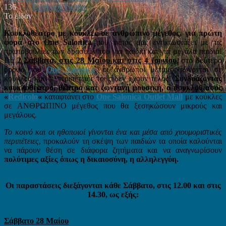
136
Facebook
Twitter
Το είδαν
Κουκλοθέατρο με κούκλες σε ανθρώπινο μέγεθος, για πρώτη
φορά στο One Salonica
που φέτος μας εντυπωσιάζει με τις
πρωτοβουλίες των δράσεών του για παιδιά και για μεγάλα παιδιά!
Για
2 Σάββατα, στις 28 Μαΐου και στις 4 Ιουνίου
, στο δεύτερο
όροφο του
One Salonica
, οι άνθρωποι μεταμορφώνονται σε
κούκλες και οι περιπέτειές τους δεν έχουν τέλος!
Συνδυάζοντας
κουκλοθέατρο, θέατρο και ζωντανή μουσική, ο κουκλοθίασος
«
Redicolo
«
καταφτάνει στο
One Salonica Outlet Mall
με κούκλες
σε ΑΝΘΡΩΠΙΝΟ μέγεθος που θα ξεσηκώσουν μικρούς και
μεγάλους.
Το κοινό και οι ηθοποιοί γίνονται ένα και μέσα από χιουμοριστικές
περιπέτειες
, προκαλούν τη σκέψη των παιδιών τα οποία καλούνται
να πάρουν θέση σε διάφορα ζητήματα και να αναγνωρίσουν
πολύτιμες αξίες όπως η δικαιοσύνη, η αλληλεγγύη.
Οι παραστάσεις διεξάγονται κάθε Σάββατο, στις 12.00 και στις
14.30, ως εξής:
Σάββατο 28 Μαίου