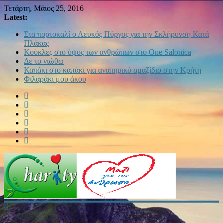
Τετάρτη, Μάιος 25, 2016
Latest:
Στα πορτοκαλί ο Λευκός Πύργος για την Σκλήρυνση Κατά
Πλάκας
Κούκλες στο ύψος των ανθρώπων στο One Salonica
Δε το νιώθω
Καπάκι στο καπάκι για αναπηρικό αμαξίδιο στην Κρήτη
Φιλαράκι μου άκου