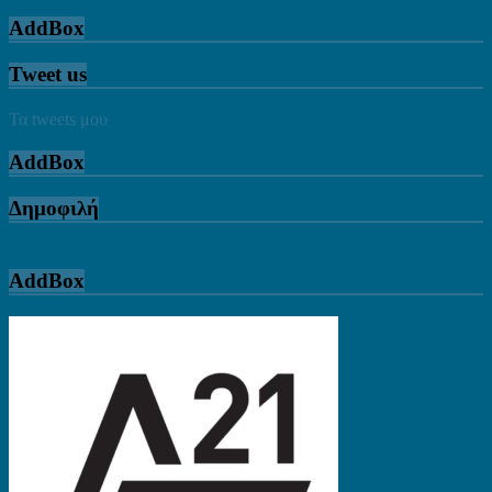
AddBox
Tweet us
Τα tweets μου
AddBox
Δημοφιλή
AddBox