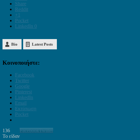
Share
Reddit
+1
Pocket
LinkedIn
0
Bio
Latest Posts
Κοινοποιήστε:
Facebook
Twitter
Google
Pinterest
LinkedIn
Email
Εκτύπωση
Pocket
136
Facebook
Twitter
Το είδαν