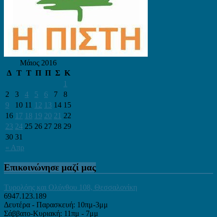
Μάιος 2016
Δ
Τ
Τ
Π
Π
Σ
Κ
1
2
3
4
5
6
7
8
9
10
11
12
13
14
15
16
17
18
19
20
21
22
23
24
25
26
27
28
29
30
31
« Απρ
Επικοινώνησε μαζί μας
Τυρολόης και Ολύνθου 108, Θεσσαλονίκη
6947.123.189
Δευτέρα - Παρασκευή: 10πμ-3μμ
Σάββατο-Κυριακή: 11πμ - 7μμ