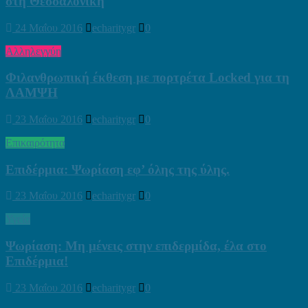
στη Θεσσαλονίκη
24 Μαΐου 2016
echaritygr
0
Αλληλεγγύη
Φιλανθρωπική έκθεση με πορτρέτα Locked για τη
ΛΑΜΨΗ
23 Μαΐου 2016
echaritygr
0
Επικαιρότητα
Επιδέρμια: Ψωρίαση εφ’ όλης της ύλης.
23 Μαΐου 2016
echaritygr
0
Υγεία
Ψωρίαση: Μη μένεις στην επιδερμίδα, έλα στο
Επιδέρμια!
23 Μαΐου 2016
echaritygr
0