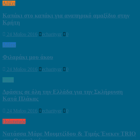
Αξίζει
Καπάκι στο καπάκι για αναπηρικό αμαξίδιο στην
Κρήτη
24 Μαΐου 2016
echaritygr
0
Λέξεις
Φιλαράκι μου άκου
24 Μαΐου 2016
echaritygr
0
Υγεία
Δράσεις σε όλη την Ελλάδα για την Σκλήρυνση
Κατά Πλάκας
24 Μαΐου 2016
echaritygr
0
Πολιτισμός
Νατάσσα Μάρε Μουμτζίδου & Τιμής Ένεκεν TRIO