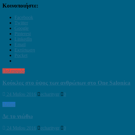
Κοινοποιήστε:
Facebook
Twitter
Google
Pinterest
LinkedIn
Email
Εκτύπωση
Pocket
Πολιτισμός
Κούκλες στο ύψος των ανθρώπων στο One Salonica
24 Μαΐου 2016
echaritygr
0
Λέξεις
Δε το νιώθω
24 Μαΐου 2016
echaritygr
0