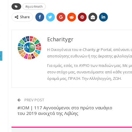
#quiz4math
Share
Echaritygr
Η Οικογένεια του e-Charity.gr Portal, απέναντι
αποποίησης ευθυνών ή της άκρατης φιλολογίας
Για εμάς, εσάς, το ΑΥΡΙΟ των παιδιών μας. Με
στον στόχο μας, συναντιόμαστε από κάθε γειτο
όραμά μας, ΠΡΑΞΗ. Την Αλληλεγγύη, ΖΩΗ.
PREV POST
#IOM | 117 Αγνοούμενοι στο πρώτο ναυάγιο
του 2019 ανοιχτά της Λιβύης