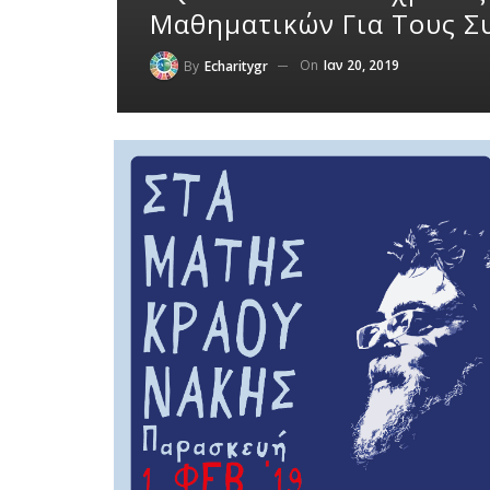
Μαθηματικών Για Τους Σ
On
Ιαν 20, 2019
By
Echaritygr