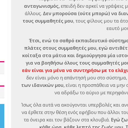
ανταγωνισμός,
επειδή δεν αρκεί να γράψεις 
άλλους.
Δεν μπορούσα (ούτε μπορώ) να δι
τους συμμαθητές μου
, τους φίλους μου τα ά
εαυτό μο
Έτσι, ενώ το σαθρό εκπαιδευτικό σύστημ
πλάτες στους συμμαθητές μου, εγώ αντιθέτω
κοίταξα στα μάτια και δημιούργησα μία ιστο
για να βοηθήσω όλους τους συμμαθητές μ
εάν είναι για μένα να συντηρήσω με το ελάχι
δεν είναι μόνο η απάντησή μου στο σύστημα,
των ιδανικών μου,
είναι η προσπάθεια να μην
να αδράξω το αύριο με περηφάνι
Ίσως όλα αυτά να ακούγονται υπερβολές και αν
να έρθετε στην θέση ενός εφήβου που άλλοι το
τα όνειρα και τον βάζουν στα κλουβιά.
Εγώ ζω 
κάθε ώρα, κάθε λεπτό της ζωής μου. Τ