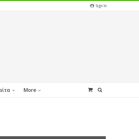
Sign In
αίτα
More