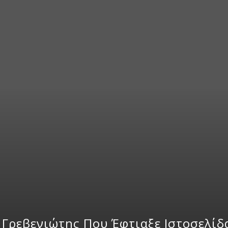
 Γρεβενιώτης Που Έφτιαξε Ιστοσελί