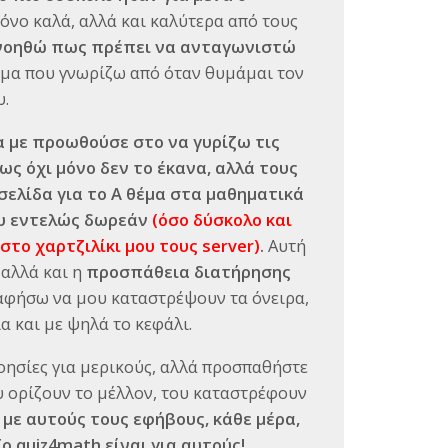
μόνο καλά, αλλά και καλύτερα από τους
ανοηθώ πως πρέπει να ανταγωνιστώ
τομα που γνωρίζω από όταν θυμάμαι τον
υ.
α με προωθούσε στο να γυρίζω τις
ς όχι μόνο δεν το έκανα, αλλά τους
σελίδα για το Α θέμα στα μαθηματικά
ου εντελώς δωρεάν
(όσο δύσκολο και
στο χαρτζιλίκι μου τους server)
.
Αυτή
 αλλά και η
προσπάθεια διατήρησης
 αφήσω να μου καταστρέψουν τα όνειρα,
α και με ψηλά το κεφάλι.
οησίες για μερικούς, αλλά προσπαθήστε
υ ορίζουν το μέλλον, του καταστρέφουν
με αυτούς τους εφήβους, κάθε μέρα,
ο quiz4math είναι για αυτούς!