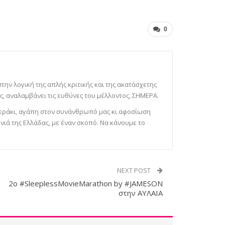
0
 στην λογική της απλής κριτικής και της ακατάσχετης
, αναλαμβάνει τις ευθύνες του μέλλοντος, ΣΗΜΕΡΑ.
 μεράκι, αγάπη στον συνάνθρωπό μας κι αφοσίωση
νιά της Ελλάδας, με έναν σκοπό. Να κάνουμε το
NEXT POST
2ο #SleeplessMovieMarathon by #JAMESON
στην ΑΥΛΑΙΑ