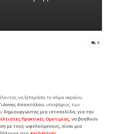
0
λοντας να ξεπεράσει το κλίμα ακραίου
 Γιάννης Αποστόλου
, υποψήφιος των
ου
δημιουργώντας μια ιστοσελίδα, για την
έλτιστες Πρακτικές Ομοτιμίας
, να βοηθούν
η με τους ωφελούμενους, είναι μια
οβάλουμε στο
#echaritygr.