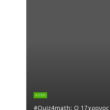
ΑΞΊΖΕΙ
#quiz4math: Ο 17χρονος