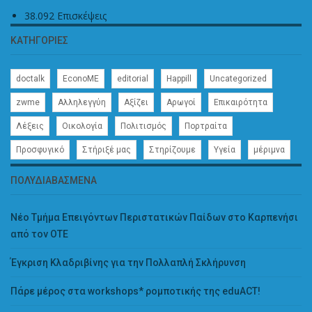
38.092 Επισκέψεις
ΚΑΤΗΓΟΡΊΕΣ
doctalk
EconoME
editorial
Happill
Uncategorized
zwme
Αλληλεγγύη
Αξίζει
Αρωγοί
Επικαιρότητα
Λέξεις
Οικολογία
Πολιτισμός
Πορτραίτα
Προσφυγικό
Στήριξέ μας
Στηρίζουμε
Υγεία
μέριμνα
ΠΟΛΥΔΙΑΒΑΣΜΈΝΑ
Νέο Τμήμα Επειγόντων Περιστατικών Παίδων στο Καρπενήσι
από τον ΟΤΕ
Έγκριση Κλαδριβίνης για την Πολλαπλή Σκλήρυνση
Πάρε μέρος στα workshops* ρομποτικής της eduACT!