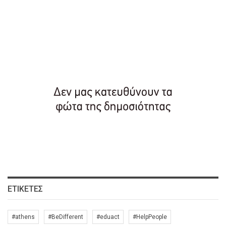
ΕΤΙΚΈΤΕΣ
#athens
#BeDifferent
#eduact
#HelpPeople