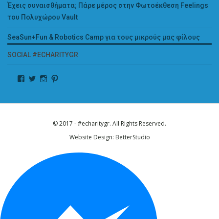
Έχεις συναισθήματα; Πάρε μέρος στην Φωτοέκθεση Feelings
του Πολυχώρου Vault
SeaSun+Fun & Robotics Camp για τους μικρούς μας φίλους
SOCIAL #ECHARITYGR
© 2017 - #echaritygr. All Rights Reserved.
Website Design:
BetterStudio