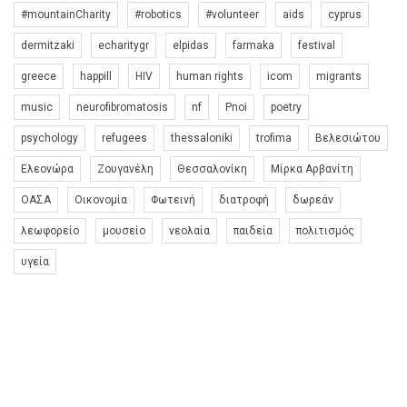
#mountainCharity
#robotics
#volunteer
aids
cyprus
dermitzaki
echaritygr
elpidas
farmaka
festival
greece
happill
HIV
human rights
icom
migrants
music
neurofibromatosis
nf
Pnoi
poetry
psychology
refugees
thessaloniki
trofima
Βελεσιώτου
Ελεονώρα
Ζουγανέλη
Θεσσαλονίκη
Μίρκα Αρβανίτη
ΟΑΣΑ
Οικονομία
Φωτεινή
διατροφή
δωρεάν
λεωφορείο
μουσείο
νεολαία
παιδεία
πολιτισμός
υγεία