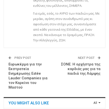
άκρατης φιλολογίας, αναλαμβάνει τις
ευθύνες του μέλλοντος, ΣΗΜΕΡΑ.
Για εμάς, εσάς, το ΑΥΡΙΟ των παιδιών μας. Με
μεράκι, αγάπη στον συνάνθρωπό μας κι
αφοσίωση στον στόχο μας, συναντιόμαστε
από κάθε γειτονιά της Ελλάδας, με έναν
σκοπό. Να κάνουμε το όραμά μας, ΠΡΑΞΗ.
Την Αλληλεγγύη, ΖΩΗ.
PREV POST
NEXT POST
Ευρωκέρμα για την
ΣΟΝΕ: Η ορχήστρα της
Εκστρατεία
καρδιάς μας για τα
Ενημέρωσης Estée
παιδιά της Λάμψης
Lauder Companies για
τον Καρκίνο του
Μαστού
YOU MIGHT ALSO LIKE
All