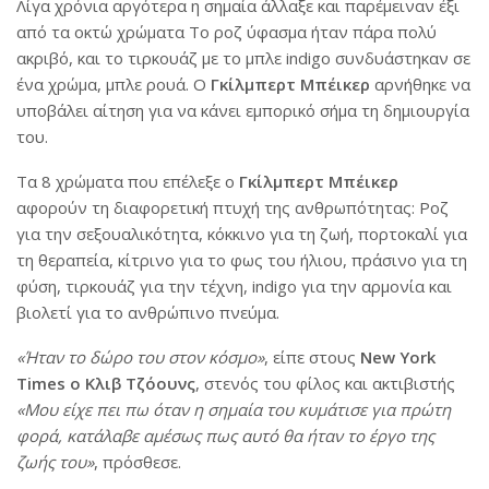
Λίγα χρόνια αργότερα η σημαία άλλαξε και παρέμειναν έξι
από τα οκτώ χρώματα Το ροζ ύφασμα ήταν πάρα πολύ
ακριβό, και το τιρκουάζ με το μπλε indigo συνδυάστηκαν σε
ένα χρώμα, μπλε ρουά. Ο
Γκίλμπερτ Μπέικερ
αρνήθηκε να
υποβάλει αίτηση για να κάνει εμπορικό σήμα τη δημιουργία
του.
Τα 8 χρώματα που επέλεξε ο
Γκίλμπερτ Μπέικερ
αφορούν τη διαφορετική πτυχή της ανθρωπότητας: Ροζ
για την σεξουαλικότητα, κόκκινο για τη ζωή, πορτοκαλί για
τη θεραπεία, κίτρινο για το φως του ήλιου, πράσινο για τη
φύση, τιρκουάζ για την τέχνη, indigo για την αρμονία και
βιολετί για το ανθρώπινο πνεύμα.
«Ήταν το δώρο του στον κόσμο»
, είπε στους
New York
Times ο Κλιβ Τζόουνς
, στενός του φίλος και ακτιβιστής
«Μου είχε πει πω όταν η σημαία του κυμάτισε για πρώτη
φορά, κατάλαβε αμέσως πως αυτό θα ήταν το έργο της
ζωής του»
, πρόσθεσε.