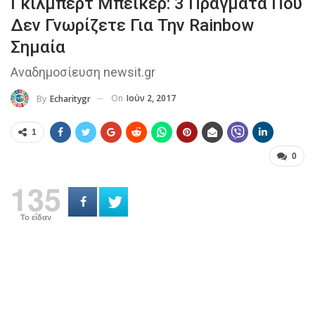
Γκίλμπερτ Μπέικερ: 3 Πράγματα Που
Δεν Γνωρίζετε Για Την Rainbow
Σημαία
Αναδημοσίευση newsit.gr
On
Ιούν 2, 2017
By
Echaritygr
1
0
135
Το είδαν