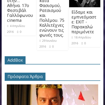
στην…
κατά
Αθήνα. 17ο
Φασισμού,
Φεστιβάλ
Ρατσισμού
Είδαμε και
Γαλλόφωνου
και
εμπνεόμαστ
cinema
Πολέμου. 75
ε: EXIT -
Καλλιτέχνες
Παρακαλώ
4 Απριλίου
ενώνουν τις
περιμένετε
2016
0
φωνές τους.
18 Απριλίου
29 Ιουνίου
2016
0
2016
0
AddBox
Πρόσφατα Άρθρα