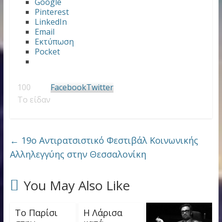
Google
Pinterest
LinkedIn
Email
Εκτύπωση
Pocket
100
Facebook
Twitter
Το είδαν
←
19ο Αντιρατσιστικό Φεστιβάλ Κοινωνικής
Αλληλεγγύης στην Θεσσαλονίκη
You May Also Like
Το Παρίσι
Η Λάρισα