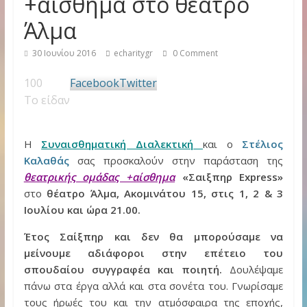
+αίσθημα στο θέατρο
Άλμα
30 Ιουνίου 2016
echaritygr
0 Comment
100
Facebook
Twitter
Το είδαν
Η
Συναισθηματική Διαλεκτική
και ο
Στέλιος
Καλαθάς
σας προσκαλούν στην παράσταση της
θεατρικής ομάδας +αίσθημα
«Σαιξπηρ
Express
»
στο
θέατρο Άλμα, Ακομινάτου 15, στις 1, 2 & 3
Ιουλίου και ώρα 21.00.
Έτος Σαίξπηρ και δεν θα μπορούσαμε να
μείνουμε αδιάφοροι στην επέτειο του
σπουδαίου συγγραφέα και ποιητή.
Δουλέψαμε
πάνω στα έργα αλλά και στα σονέτα του. Γνωρίσαμε
τους ήρωές του και την ατμόσφαιρα της εποχής,