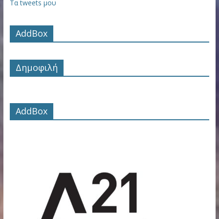
Τα tweets μου
AddBox
Δημοφιλή
AddBox