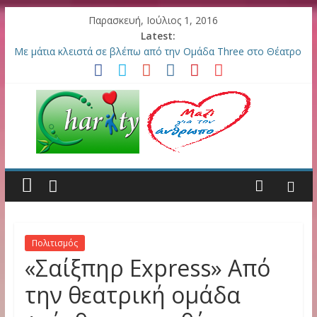
Παρασκευή, Ιούλιος 1, 2016
Latest:
Με μάτια κλειστά σε βλέπω από την Ομάδα Three στο Θέατρο
Παραμυθίας
«Σαίξπηρ Express» Από την θεατρική ομάδα +αίσθημα στο
θέατρο Άλμα
19ο Αντιρατσιστικό Φεστιβάλ Κοινωνικής Αλληλεγγύης στην
Θεσσαλονίκη
Newlaw.gr: Καινοτομία στην Ελλάδα / Η νομική υπόθεσή σας
κατ’ οίκον!
Η Λάρισα κατά Φασισμού, Ρατσισμού και Πολέμου. 75
Καλλιτέχνες ενώνουν τις φωνές τους.
Πολιτισμός
«Σαίξπηρ Express» Από
την θεατρική ομάδα