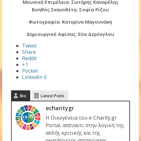
Μουσική Επιμέλεια: Σωτήρης Καναρέλης
Βοηθός Σκηνοθέτη: Σοφία Ρίζου
Φωτογραφία: Κατερίνα Μαγουνάκη
Δημιουργικό Αφίσας: Εύα Δερέογλου
Tweet
Share
Reddit
+1
Pocket
LinkedIn
0
Bio
Latest Posts
echaritygr
Η Οικογένεια του e-Charity.gr
Portal, απέναντι στην λογική της
απλής κριτικής και της
ακατάσχετης αποποίησης