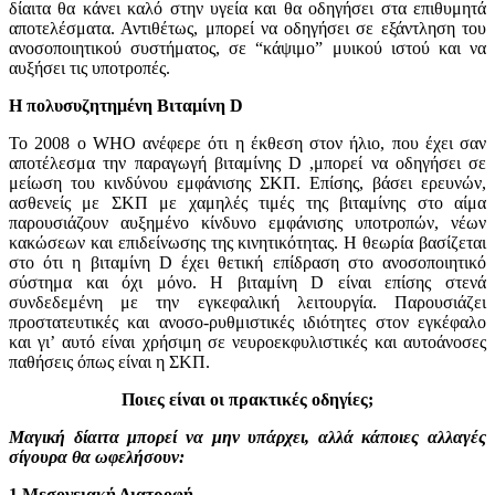
δίαιτα θα κάνει καλό στην υγεία και θα οδηγήσει στα επιθυμητά
αποτελέσματα. Αντιθέτως, μπορεί να οδηγήσει σε εξάντληση του
ανοσοποιητικού συστήματος, σε “κάψιμο” μυικού ιστού και να
αυξήσει τις υποτροπές.
Η πολυσυζητημένη Βιταμίνη
D
Το 2008 ο
WHO
ανέφερε ότι η έκθεση στον ήλιο, που έχει σαν
αποτέλεσμα την παραγωγή βιταμίνης
D
,μπορεί να οδηγήσει σε
μείωση του κινδύνου εμφάνισης ΣΚΠ. Επίσης, βάσει ερευνών,
ασθενείς με ΣΚΠ με χαμηλές τιμές της βιταμίνης στο αίμα
παρουσιάζουν αυξημένο κίνδυνο εμφάνισης υποτροπών, νέων
κακώσεων και επιδείνωσης της κινητικότητας. Η θεωρία βασίζεται
στο ότι η βιταμίνη
D
έχει θετική επίδραση στο ανοσοποιητικό
σύστημα και όχι μόνο. Η βιταμίνη
D
είναι επίσης στενά
συνδεδεμένη με την εγκεφαλική λειτουργία. Παρουσιάζει
προστατευτικές και ανοσο-ρυθμιστικές ιδιότητες στον εγκέφαλο
και γι’ αυτό είναι χρήσιμη σε νευροεκφυλιστικές και αυτοάνοσες
παθήσεις όπως είναι η ΣΚΠ.
Ποιες είναι οι πρακτικές οδηγίες;
Μαγική δίαιτα μπορεί να μην υπάρχει, αλλά κάποιες αλλαγές
σίγουρα θα ωφελήσουν:
1.Μεσογειακή Διατροφή