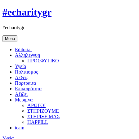
#echaritygr
#echaritygr
Menu
Editorial
Αλληλεγγυη
ΠΡΟΣΦΥΓΙΚΟ
Υγεία
Πολιτισμος
Λεξεις
Πορτραίτα
Επικαιρότητα
Αξιζει
Μεριμνα
ΑΡΩΓΟΙ
ΣΤΗΡΙΖΟΥΜΕ
ΣΤΗΡΙΞΕ ΜΑΣ
HAPPILL
team
Υγεία