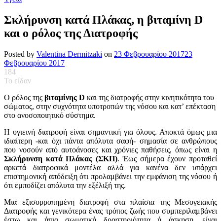
Σκλήρυνση κατά Πλάκας, η βιταμίνη D
και ο ρόλος της Διατροφής
Posted by
Valentina Dermitzaki
on
23 Φεβρουαρίου 2017
23
Φεβρουαρίου 2017
184
Το είδαν
Ο ρόλος της
βιταμίνης D
και της διατροφής στην κινητικότητα του
σώματος, στην συχνότητα υποτροπών της νόσου και κατ’ επέκταση
στο ανοσοποιητικό σύστημα.
Η υγιεινή διατροφή είναι σημαντική για όλους. Αποκτά όμως μια
ιδιαίτερη -και όχι πάντα απόλυτα σαφή- σημασία σε ανθρώπους
που νοσούν από αυτοάνοσες και χρόνιες παθήσεις, όπως είναι η
Σκλήρυνση κατά Πλάκας (ΣΚΠ)
. Έως σήμερα έχουν προταθεί
αρκετά διατροφικά μοντέλα αλλά για κανένα δεν υπάρχει
επιστημονική απόδειξη ότι προλαμβάνει την εμφάνιση της νόσου ή
ότι εμποδίζει απόλυτα την εξέλιξή της.
Μια εξισορροπημένη διατροφή στα πλαίσια της Μεσογειακής
Διατροφής και γενικότερα ένας τρόπος ζωής που συμπεριλαμβάνει
έστω και ήπια σωματική δραστηριότητα ή άσκηση, είναι