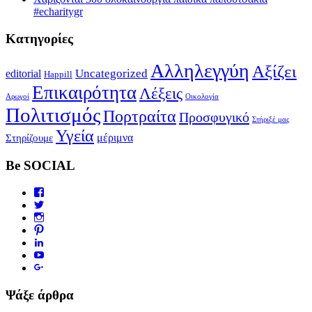
#echaritygr
Κατηγορίες
Αλληλεγγύη
Αξίζει
editorial
Uncategorized
Happill
Επικαιρότητα
Λέξεις
Αρωγοί
Οικολογία
Πολιτισμός
Πορτραίτα
Προσφυγικό
Στήριξέ μας
Υγεία
μέριμνα
Στηρίζουμε
Be SOCIAL
Ψάξε άρθρα