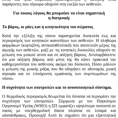
παράγοντες που σίγουρα οδηγούν στη ευεξία των ασθενών.
Για ποιους λόγους θα μπορούσε να είναι σημαντική
η διατροφή;
Το βάρος, οι μύες και η κινητικότητα του σώματος
Κατά την εξέλιξη της νόσου παρατηρείται δυσκολία έως και
περιορισμός των κινητικών ικανοτήτων των ασθενών. Η πληθώρα
φαρμάκων (κορτιζόνη, αντικαταθλιπτικά) που αποτελούν μέρος της
αγωγής των ασθενών, μαζί με τις κινητικές δυσκολίες οδηγούν σε
μείωση του μυικού ιστού και σε αύξηση βάρους. Αντιλαμβάνεστε
ότι μια αύξηση βάρους από μόνη της θα κάνει πρακτικά την
καθημερινότητα του ασθενούς ακόμα πιο δύσκολη. Πόσο μάλλον
η μείωση της μυικής μάζας που θα οδηγήσει σε αδυναμία, μυική
ατροφία και σε επιτάχυνση εμφάνισης των συμπτωμάτων της
νόσου.
Η συχνότητα των υποτροπών και το ανοσοποιητικό σύστημα.
Ο θερμιδικός περιορισμός θεωρείται ότι δύναται να περιορίσει την
συχνότητα των υποτροπών. Σύμφωνα με τον Παγκόσμιο
Οργανισμό Υγείας (
WHO
) η ΣΠ εμφανίζει υψηλότερα ποσοστά σε
λαούς με υπερθερμιδική δίαιτα πλούσια σε λιπαρά και
υδατάνθρακες. Προσοχή! Αυτό δε σημαίνει ότι μια εξαντλητική