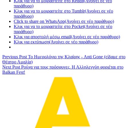
Κλικ για να το μοιραστείτε στο Reddit(Ανοίγει σε νέο
παράθυρο)
Κλικ για να το μοιραστείτε στο Tumblr(Ανοίγει σε νέο
παράθυρο)
Click to share on WhatsApp(Ανοίγει σε νέο παράθυρο)
Κλικ για να το μοιραστείτε στο Pocket(Ανοίγει σε νέο
παράθυρο)
Κλικ για αποστολή μέσω email(Ανοίγει σε νέο παράθυρο)
Κλικ για εκτύπωση(Ανοίγει σε νέο παράθυρο)
Previous Post
Το Ημερολόγιο της Κλαίρης - Anti Gone (είδαμε στο
Θέατρο Αμαλία)
Next Post
Pούχα για τους πρόσφυγες. Η Αλληλεγγύη φοριέται στο
Balkan Fest!