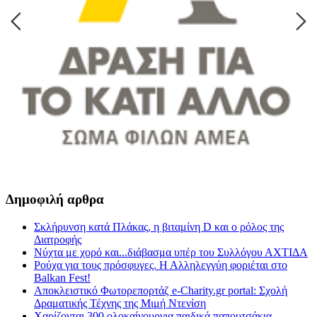
Δημοφιλή αρθρα
Σκλήρυνση κατά Πλάκας, η βιταμίνη D και ο ρόλος της
Διατροφής
Νύχτα με χορό και...διάβασμα υπέρ του Συλλόγου ΑΧΤΙΔΑ
Pούχα για τους πρόσφυγες. Η Αλληλεγγύη φοριέται στο
Balkan Fest!
Αποκλειστικό Φωτορεπορτάζ e-Charity.gr portal: Σχολή
Δραματικής Τέχνης της Μιμή Ντενίση
Χαρίζονται 300 ολοκαίνουργια παιδικά παπουτσάκια