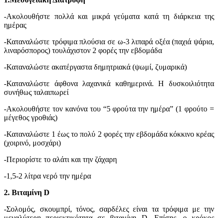
-Ακολουθήστε πολλά και μικρά γεύματα κατά τη διάρκεια της
ημέρας
-Καταναλώστε τρόφιμα πλούσια σε ω-3 λιπαρά οξέα (παχιά ψάρια,
λιναρόσπορος) τουλάχιστον 2 φορές την εβδομάδα
-Καταναλώστε ακατέργαστα δημητριακά (ψωμί, ζυμαρικά)
-Καταναλώστε άφθονα λαχανικά καθημερινά. Η δυσκοιλιότητα
συνήθως ταλαιπωρεί
-Ακολουθήστε τον κανόνα του “5 φρούτα την ημέρα” (1 φρούτο =
μέγεθος γροθιάς)
-Καταναλώστε 1 έως το πολύ 2 φορές την εβδομάδα κόκκινο κρέας
(χοιρινό, μοσχάρι)
-Περιορίστε το αλάτι και την ζάχαρη
-1,5-2 λ
ί
τρα νερό την ημέρα
2. Βιταμίνη D
-Σολομός, σκουμπρί, τόνος, σαρδέλες είναι τα τρόφιμα με την
μεγαλύτερη περιεκτικότητα σε βιταμίνη
D
. Επίσης ,ο κρόκος