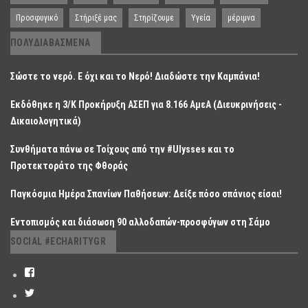
Προσφυγικό
Στήριξέ μας
Στηρίζουμε
Υγεία
μέριμνα
ΠΟΛΥΔΙΑΒΑΣΜΈΝΑ
Σώστε το νερό. Ε όχι και το Νερό! Διαδώστε την Καμπάνια!
Εκδόθηκε η 3/Κ Προκήρυξη ΑΣΕΠ για 8.166 ΑμεΑ (Διευκρινήσεις -
Δικαιολογητικά)
Συνθήματα πάνω σε Τοίχους από την #Ulysses και το
Προτεκτοράτο της Φθοράς
Παγκόσμια Ημέρα Σπανίων Παθήσεων: Δείξε πόσο σπάνιος είσαι!
Εντοπισμός και διάσωση 90 αλλοδαπών-προσφύγων στη Σάμο
SOCIAL #ECHARITYGR