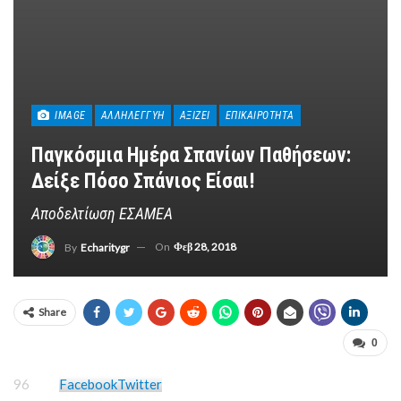
IMAGE
ΑΛΛΗΛΕΓΓΎΗ
ΑΞΊΖΕΙ
ΕΠΙΚΑΙΡΌΤΗΤΑ
Παγκόσμια Ημέρα Σπανίων Παθήσεων:
Δείξε Πόσο Σπάνιος Είσαι!
Αποδελτίωση ΕΣΑΜΕΑ
On
Φεβ 28, 2018
By
Echaritygr
Share
0
96
Facebook
Twitter