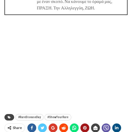
με έναν σκοπό. Να κάνουμε το όραμά μας,
ΠΡΑΞΗ. Την Αλληλεγγύη, ΖΩΗ.
#RareDiseaseDay
#ShowYourRare
Share