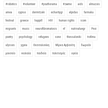
#robotics
#volunteer
#youthorama
#zwme
aids
almazois
amea
cyprus
dermitzaki
echaritygr
elpidas
farmaka
festival
greece
happill
HIV
human rights
icom
migrants
music
neurofibromatosis
nf
nutrivaluegr
Pnoi
poetry
psychology
refugees
sone
thessaloniki
trofima
ulysses
ygeia
Θεσσαλονίκη
Μίρκα Αρβανίτη
δωρεάν
μουσείο
νεολαία
παιδεία
πολιτισμός
υγεία