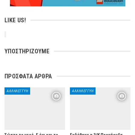
LIKE US!
ΥΠΟΣΤΗΡΊΖΟΥΜΕ
ΠΡΌΣΦΑΤΑ ΆΡΘΡΑ
ΑΛΛΗΛΕΓΓΎΗ
ΑΛΛΗΛΕΓΓΎΗ
Σώστε το νερό. Ε όχι και το
Εκδόθηκε η 3/Κ Προκήρυξη