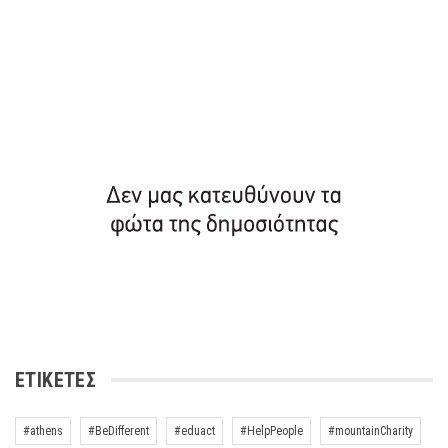
ΕΤΙΚΈΤΕΣ
#athens
#BeDifferent
#eduact
#HelpPeople
#mountainCharity