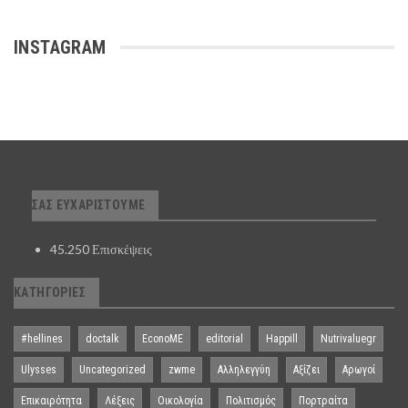
INSTAGRAM
ΣΑΣ ΕΥΧΑΡΙΣΤΟΎΜΕ
45.250 Επισκέψεις
ΚΑΤΗΓΟΡΊΕΣ
#hellines
doctalk
EconoME
editorial
Happill
Nutrivaluegr
Ulysses
Uncategorized
zwme
Αλληλεγγύη
Αξίζει
Αρωγοί
Επικαιρότητα
Λέξεις
Οικολογία
Πολιτισμός
Πορτραίτα