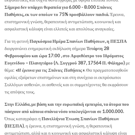
Σήμερα δεν υπάρχει θεραπεία για 6.000 - 8.000 Σπάνιες
Παθήσεις, εκ των οποίων το 75% προσβάλλουν παιδιά.
Έρευνα,
επιστημονική γνώση, θεραπευτική αντιμετώπιση, κοινωνική και
ασφαλιστική κάλυψη είναι ελλιπείς και απολύτως αναγκαίες.
Για τη φετινή
Παγκόσμια Ημέρα Σπανίων Παθήσεων, η ΠΕΣΠΑ
διοργανώνει ενημερωτική εκδήλωση σήμερα
Τετάρτη 28
Φεβρουαρίου και ώρα 17:00 , στο Αμφιθέατρο του Ιδρύματος
Ευγενίδου – Πλανητάριο (Λ. Συγγρού 387, 17564 Π. Φάληρο)
με
θέμα:
«Η έρευνα για τις Σπάνιες Παθήσεις»
. Θα πραγματοποιηθούν
ομιλίες εξαίρετων επιστημόνων και στη συνέχεια οι εκπρόσωποι
Συλλόγων ασθενών, οι ασθενείς και οι συμμετέχοντες θα εκφράσουν
τις απόψεις τους.
Στην Ελλάδα, με βάση και την ευρωπαϊκή εμπειρία, τα άτομα που
πάσχουν από κάποια σπάνια νόσο υπολογίζονται σε 1.000.000.
Όπως καταγράφει η
Πανελλήνια Ένωση Σπανίων Παθήσεων
(ΠΕΣΠΑ)
, η έρευνα, η επιστημονική γνώση, η θεραπευτική
αντιμετώπιση, αλλά και η κοινωνική και ασφαλιστική κάλυψη είναι