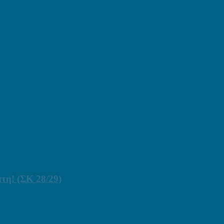
τη! (ΣΚ 28/29)