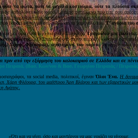
αι ούτε τα φώτα, ούτε τα μεγάλα κοστούμια, ούτε τα πλούσια σκ
αι σε καθηλώνει κάθε φορά.
Είναι το φαινόμενο που είτε σου αρέσε
λιγμό και τη μουσική του, το ανάποδό σου «εγώ», το σμπαραλιασμέν
ι που βαράει με πυγμή στο πιάνο και το χαμόγελό του.
Τ’ αγόρια του σ
ν καημό, άρα είναι λίγο πιο πολύ Σταμάτης.
Τραγούδια μια βαλίτσα,
αρκετής μελέτης…
Ο Σταμάτης στο πιάνο πειράζει κλασικά σαν παιδί
ης, Χάρης Φλέουρας), αγαπημένη του παρέα.
Τα αγγελούδια του
.
 πριν από την εξόρμηση του καλοκαιριού σε Ελλάδα και σε πέντ
ο Πειραιά, (
Βασ. Κων/νου & Βασ. Γεωργίου
Πειραιάς / Πειραιά
οσιογράφοι, τα social media, πολιτικοί, έγιναν
Όλοι Ένα.
Η δυναμι
, Χάρη Φλέουρα, του μαέστρου Άρη Βλάχου και των εξαιρετικών μου
κη Αγάπης.
«Ότι και να γίνει, όσο και μοντέρνοι να μας νοιάζει να γίνουμε,