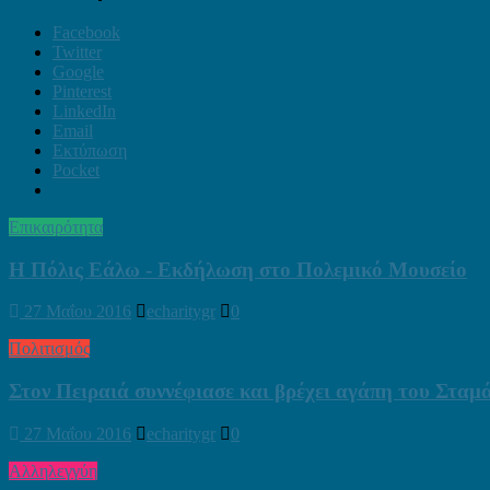
Facebook
Twitter
Google
Pinterest
LinkedIn
Email
Εκτύπωση
Pocket
Επικαιρότητα
Η Πόλις Εάλω - Εκδήλωση στο Πολεμικό Μουσείο
27 Μαΐου 2016
echaritygr
0
Πολιτισμός
Στον Πειραιά συννέφιασε και βρέχει αγάπη του Σταμά
27 Μαΐου 2016
echaritygr
0
Αλληλεγγύη