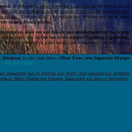
ηνικά.
Ο άνθρωπος,
κάνει τέχνη και κουμάντο,
με το στανιό και το
ι από τότε που μαθαίνεις να λες «μαμά» ή που δεν θα χωνέψεις ποτέ
ο σου σώμα…
Έτσι και τώρα, τα εργαλεία του, τα υλικά του για τη χαρά,
την σκηνή, δίνουν ρέστα.
 αγαπημένα, δικά του και άλλων, μια κοινοκτημοσύνη της τέχνης
 τα κομμάτια του.
Δίπλα
του πέντε αγόρια (Χρήστος Γεροντίδης,
, παίζουν σεκόντο με τους δικούς μας «δαίμονες», εκείνα μας τα
ε Ηπείρους
το one man show,
«Όλοι Ένα», στο Δημοτικό Θέατρο
ς
+302104194583).
κή συμμετοχή και το ταλέντο των πέντε νέων καλλιτεχνών Χρήστου
σικών Βάϊου Πράπα και Γιώργου Ταμιωλάκη και όλοι οι συνεργάτες,