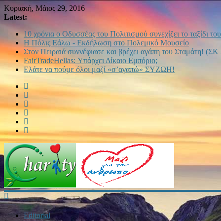
Κυριακή, Μάιος 29, 2016
Latest:
10 χρόνια ο Οδυσσέας του Πολιτισμού συνεχίζει το ταξίδι του
Η Πόλις Εάλω - Εκδήλωση στο Πολεμικό Μουσείο
Στον Πειραιά συννέφιασε και βρέχει αγάπη του Σταμάτη! (ΣΚ 
FairTradeHellas: Υπάρχει Δίκαιο Εμπόριο;
Ελάτε να πούμε όλοι μαζί «σ’αγαπώ» ΣΥΖΩΗ!
Editorial