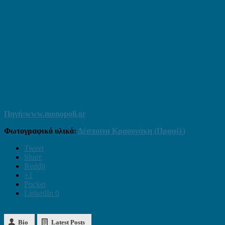
Πηγή:www.monopoli.gr
Φωτογραφικό υλικό:
Δέσποινα Κραουνάκη (Προφίλ)
Tweet
Share
Reddit
+1
Pocket
LinkedIn
0
Bio
Latest Posts