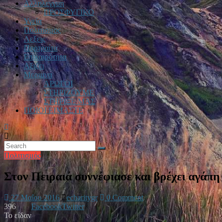
Αλληλεγγυη
ΠΡΟΣΦΥΓΙΚΟ
Υγεία
Πολιτισμος
Λεξεις
Πορτραίτα
Επικαιρότητα
Αξιζει
Μεριμνα
ΑΡΩΓΟΙ
ΣΤΗΡΙΖΟΥΜΕ
ΣΤΗΡΙΞΕ ΜΑΣ
ΠΟΙΟΙ ΕΙΜΑΣΤΕ
Πολιτισμός
Στον Πειραιά συννέφιασε και βρέχει αγάπη
27 Μαΐου 2016
echaritygr
0 Comment
396
Facebook
Twitter
Το είδαν