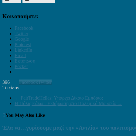
Κοινοποιήστε:
Facebook
Twitter
Google
Pinterest
LinkedIn
Email
Εκτύπωση
Pocket
396
Facebook
Twitter
Το είδαν
←
FairTradeHellas: Υπάρχει Δίκαιο Εμπόριο;
Η Πόλις Εάλω - Εκδήλωση στο Πολεμικό Μουσείο
→
You May Also Like
Έλα να…γυρίσουμε μαζί την «Αντλία» του πολιτισμο