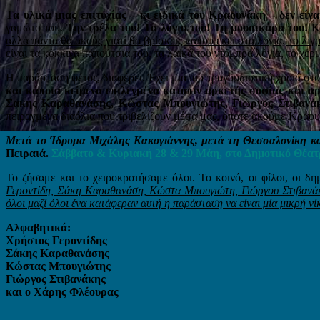
Τα υλικά μιας επιτυχίας – κι ειδικά του Κραουνάκη – δεν είν
γαμώτο του.
Την τρέλα του! Τα λόγια του! Τη μουσικάρα του!
Κ
αλλά πάντα θα ακούς γιατί θα βρίσκεις κάπου εκεί στα λόγια, το 
είναι τα κόκκινα παπούτσια του, τα λαϊκά του ντόμπρα λόγια, το χέρ
Η παράσταση φέτος, διαφέρει. Έχει μια πιο τραγουδιστική χροιά στο
και κάποια κείμενα επιλεγμένα κατόπιν αρκετής σοφίας και 
Σάκης Καραθανάσης, Κώστας Μπουγιώτης, Γιώργος Στιβανάκ
πειραγμένα διαόλια που τριβελίζουν μέσα μας, όποτε ακούμε Κράου
Μετά το Ίδρυμα Μιχάλης Κακογιάννης, μετά τη Θεσσαλονίκη και
Πειραιά.
Σάββατο & Κυριακή 28 & 29 Μάη, στο Δημοτικό Θέατρ
Το ζήσαμε και το χειροκροτήσαμε όλοι. Το κοινό, οι φίλοι, οι δημ
Γεροντίδη, Σάκη Καραθανάση, Κώστα Μπουγιώτη, Γιώργου Στιβανάκη
όλοι μαζί όλοι ένα κατάφεραν αυτή η παράσταση να είναι μία μικρή νί
Αλφαβητικά:
Χρήστος Γεροντίδης
Σάκης Καραθανάσης
Κώστας Μπουγιώτης
Γιώργος Στιβανάκης
και ο Χάρης Φλέουρας