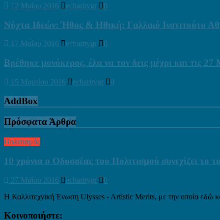
12 Μαΐου 2016
echaritygr
0
Νύχτα Ιδεών: Ήθος & Ηθική: Γαλλικό Ινστιτούτο Α
17 Μαΐου 2016
echaritygr
0
Βρέθηκε μονόκερος, έλα να τον δεις μέχρι και τις 27
15 Μαρτίου 2016
echaritygr
0
AddBox
Πρόσφατα Άρθρα
Πολιτισμός
10 χρόνια ο Οδυσσέας του Πολιτισμού συνεχίζει το τα
27 Μαΐου 2016
echaritygr
0
Η Καλλιτεχνική Ένωση Ulysses - Artistic Merits, με την οποία εδώ κα
Κοινοποιήστε: