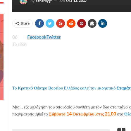
On
Οκτ 13, 2017
By
Echaritygr
Share
86
Facebook
Twitter
Το είδαν
Το Κρατικό Θέατρο Βορείου Ελλάδος καλεί τον εκρηκτικό
Σταμάτ
Μια… εξομολόγηση του σπουδαίου συνθέτη με τον ίδιο στο πιάνο κ
πραγματοποιηθεί το
Σάββατο 14 Οκτωβρίου, στις 21.00
στο
Θέα