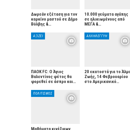
Δωρεάν εξέταση για τον
10.000 γεύματα αγάπης
καρκίνο μαστού σε Δήμο
σε ηλικιωμένους από
Βόλβης &…
ΜΕΓΑ &…
ΑΞΊΖΕΙ
ΑΛΛΗΛΕΓΓΎΗ
ΠΑΟΚ FC: O Άγιος
20 εκατοστά για το Άλμ
Βαλεντίνος φέτος θα
Ζωής, 14 Φεβρουαρίου
φορεθεί σε άσπρο και…
στο Αμερικανικό…
ΠΟΛΙΤΙΣΜΌΣ
Μαθήματα κινέζικων