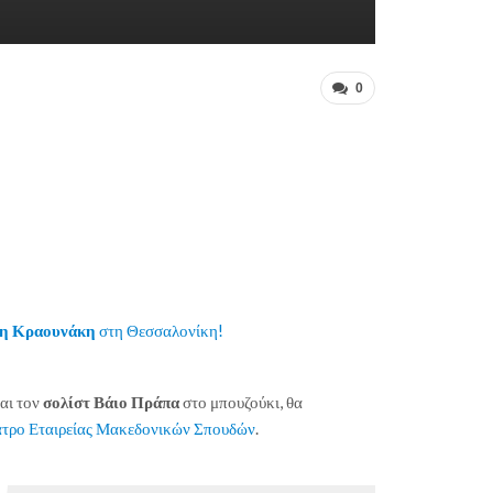
0
η Κραουνάκη
στη Θεσσαλονίκη!
αι τον
σολίστ Βάιο Πράπα
στο μπουζούκι, θα
τρο Εταιρείας Μακεδονικών Σπουδών
.