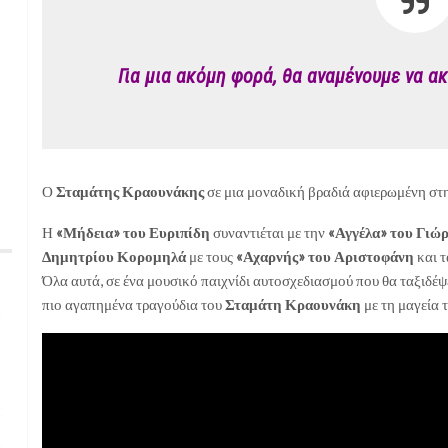
Για μια ακόμη φορά, θα αναμένουμε να α
Ο
Σταμάτης Κραουνάκης
σε μια μοναδική βραδιά αφιερωμένη στη
Η
«Μήδεια» του Ευριπίδη
συναντιέται με την
«Αγγέλα» του Γιώ
Δημητρίου Κορομηλά
με τους
«Αχαρνής» του Αριστοφάνη
και 
Όλα αυτά, σε ένα μουσικό παιχνίδι αυτοσχεδιασμού που θα ταξιδέψ
πιο αγαπημένα τραγούδια του
Σταμάτη Κραουνάκη
με τη μαγεία 