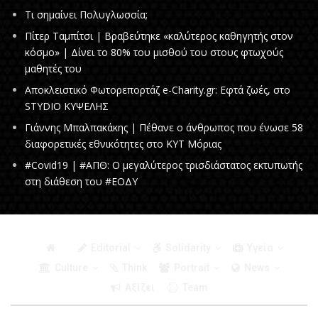
Τι σημαίνει Πολυγλωσσία;
Πίτερ Ταμπίτσι | Βραβεύτηκε «καλύτερος καθηγητής στον
κόσμο» | Δίνει το 80% του μισθού του στους φτωχούς
μαθητές του
Αποκλειστικό Φωτορεπορτάζ e-Charity.gr: Εφτά ζωές, στο
STYDIO ΚΥΨΕΛΗΣ
Γιάννης Μπαλπακάκης | Πέθανε ο άνθρωπος που ένωσε 58
διαφορετικές εθνικότητες στο ΚΥΤ Μόριας
#Covid19 | #ΑΠΘ: Ο μεγαλύτερος τρισδιάστατος εκτυπωτής
στη διάθεση του #ΕΟΔΥ
Editorial
Solidarity
Υγεία
Culture
Think
Portrait
News
Αξίζει
Team