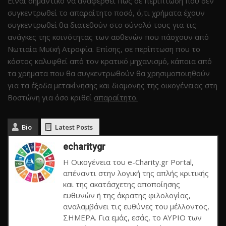
Είναι σημαντικό να αναφερθεί πως σε περίπτωση που δεν
συγκεντρωθεί το απαραίτητο ποσό, ό,τι χρήματα έχουν
συγκεντρωθεί θα διατεθούν στο σύνολό τους για τις
ανάγκες της κοινότητας των ασθενών που πάσχουν από
Νωτιαία Μυϊκή Ατροφία. Επίσης, σε περίπτωση που το
κόστος καλυφθεί από τον κρατικό μηχανισμό, κάποια από
τα χρήματα που θα συγκεντρωθούν θα χρησιμοποιηθούν
για τα έξοδα μετακίνησης και διαμονής της οικογένειας στη
Βοστώνη για όσο κριθεί
απαραίτητο.
Bio
Latest Posts
echaritygr
Η Οικογένεια του e-Charity.gr Portal,
απέναντι στην λογική της απλής κριτικής
και της ακατάσχετης αποποίησης
ευθυνών ή της άκρατης φιλολογίας,
αναλαμβάνει τις ευθύνες του μέλλοντος,
ΣΗΜΕΡΑ. Για εμάς, εσάς, το ΑΥΡΙΟ των