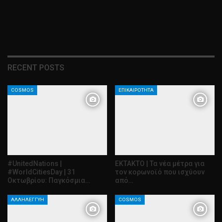
RECENT POSTS
COSMOS
ΕΠΙΚΑΙΡΌΤΗΤΑ
#UnitedNations |
ΕΚΤΑΚΤΟ | Τα νέα μέτρα για
#WorldCitiesDay | 31
τον κορωνοϊό που ισχύουν
Οκτωβρίου: Παγκόσμια…
από…
ΑΛΛΗΛΕΓΓΎΗ
COSMOS