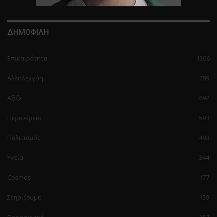
ΔΗΜΟΦΙΛΗ
Επικαιρότητα
1306
Αλληλεγγύη
789
Αξίζει
692
Περιφέρεια
593
Πολιτισμός
493
Υγεία
344
Cosmos
177
Στηρίζουμε
159