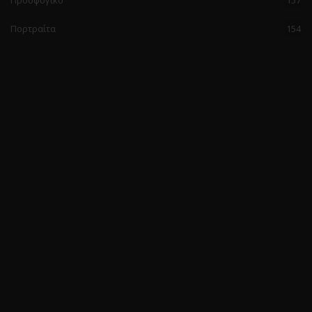
Προσφυγικό
157
Πορτραίτα
154