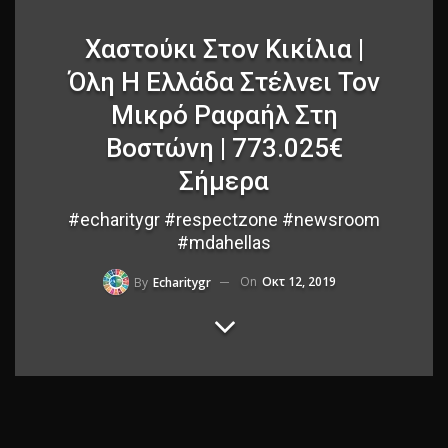
Χαστούκι Στον Κικίλια |
Όλη Η Ελλάδα Στέλνει Τον
Μικρό Ραφαήλ Στη
Βοστώνη | 773.025€
Σήμερα
#echaritygr #respectzone #newsroom
#mdahellas
On
Οκτ 12, 2019
By
Echaritygr