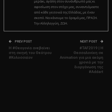
μεράκι, αγάπη στον συνάνθρωπό μας κι
αφοσίωση στον στόχο μας, συναντιόμαστε
από κάθε γειτονιά της Ελλάδας, με έναν
σκοπό. Να κάνουμε το όραμά μας, ΠΡΑΞΗ.
Την Αλληλεγγύη, ΖΩΗ.
PREV POST
NEXT POST
Η #Θεογονία ανεβαίνει
#TAF2019 | H
στη σκηνή του Θεάτρου
Θεσσαλονίκη σε
#Κολοσσαίον
Animation για μια ακόμη
χρονιά με την
διοργάνωση της
#Addart