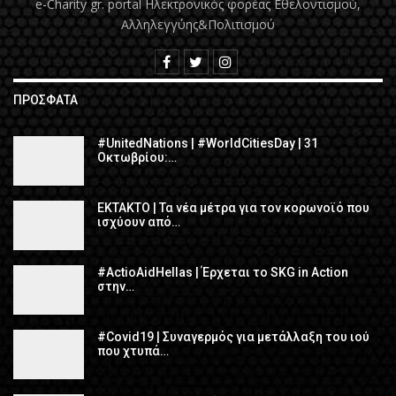
e-Charity gr. portal Hλεκτρονικός φορέας Εθελοντισμού,
Αλληλεγγύης&Πολιτισμού
ΠΡΌΣΦΑΤΑ
#UnitedNations | #WorldCitiesDay | 31
Οκτωβρίου:…
ΕΚΤΑΚΤΟ | Τα νέα μέτρα για τον κορωνοϊό που
ισχύουν από…
#ActioAidHellas | Έρχεται το SKG in Action
στην…
#Covid19 | Συναγερμός για μετάλλαξη του ιού
που χτυπά…