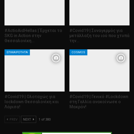
#ActioAidHellas | Έρχεται το
#Covid19 | Συναγερμός για
SKG in Action στην
μετάλλαξη του ιού που χτυπά
Θεσσαλονίκη…
την…
ΕΠΙΚΑΙΡΌΤΗΤΑ
COSMOS
#Covid19 | Ολοταχώς για
#Covid19 | Γενικό #Lockdown
lockdown Θεσσαλονίκη και
στη Γαλλία ανακοίνωσε ο
Λάρισα!
Μακρόν!
PREV
NEXT
1 of 380