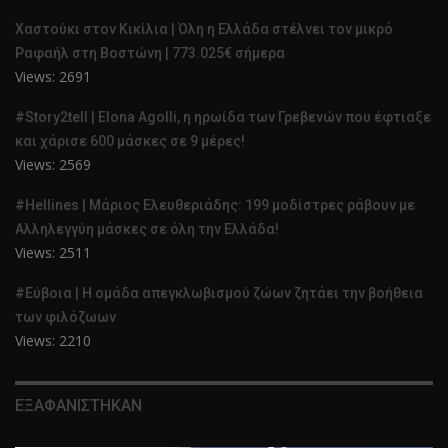
Χαστούκι στον Κικίλια | Όλη η Ελλάδα στέλνει τον μικρό
Ραφαήλ στη Βοστώνη | 773.025€ σήμερα
Views: 2691
#Story2tell | Elona Agolli, η ηρωίδα των Γρεβενών που έφτιαξε
και χάρισε 600 μάσκες σε 9 μέρες!
Views: 2569
#Hellines | Μάριος Ελευθεριάδης: 199 μοδίστρες ράβουν με
Αλληλεγγύη μάσκες σε όλη την Ελλάδα!
Views: 2511
#Εύβοια | Η ομάδα απεγκλωβισμού ζώων ζητάει την βοήθεια
των φιλόζωων
Views: 2210
ΕΞΑΦΑΝΙΣΤΗΚΑΝ