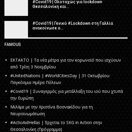
#Covid19 | Ολοταχώς για lockdown
Θεσσαλονίκη και…
#Covid19 | Γενικό #Lockdown στη Γαλλία
ανακοίνωσε ο…
FAMOUS
ΕΚΤΑΚΤΟ | Τα νέα μέτρα για τον κορωνοϊό που ισχύουν
από Τρίτη 3 Νοεμβρίου
#UnitedNations | #WorldCitiesDay | 31 Οκτωβρίου:
Παγκόσμια Ημέρα Πόλεων
#Covid19 | Συναγερμός για μετάλλαξη του ιού που χτυπά
την Ευρώπη
Μιλάμε με την Χριστίνα Βοσνακίδου για τη
Νευροϊνωμάτωση
#ActioAidHellas | Έρχεται το SKG in Action στην
Θεσσαλονίκη (Πρόγραμμα)