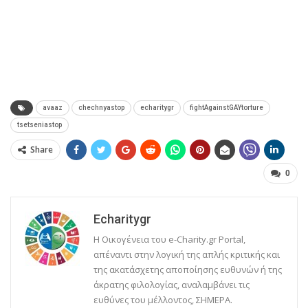
avaaz
chechnyastop
echaritygr
fightAgainstGAYtorture
tsetseniastop
Share
0
Echaritygr
Η Οικογένεια του e-Charity.gr Portal,
απέναντι στην λογική της απλής κριτικής και
της ακατάσχετης αποποίησης ευθυνών ή της
άκρατης φιλολογίας, αναλαμβάνει τις
ευθύνες του μέλλοντος, ΣΗΜΕΡΑ.