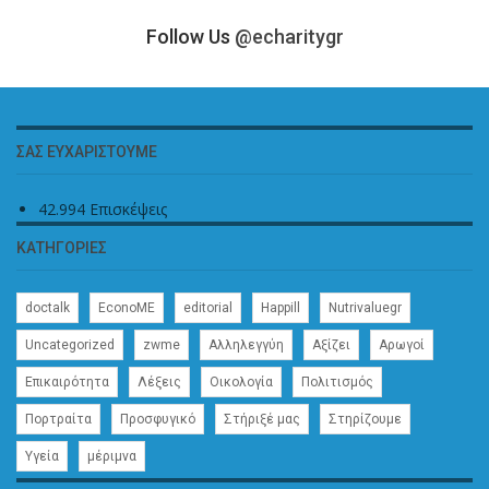
Follow Us
@echaritygr
ΣΑΣ ΕΥΧΑΡΙΣΤΟΎΜΕ
42.994 Επισκέψεις
ΚΑΤΗΓΟΡΊΕΣ
doctalk
EconoME
editorial
Happill
Nutrivaluegr
Uncategorized
zwme
Αλληλεγγύη
Αξίζει
Αρωγοί
Επικαιρότητα
Λέξεις
Οικολογία
Πολιτισμός
Πορτραίτα
Προσφυγικό
Στήριξέ μας
Στηρίζουμε
Υγεία
μέριμνα