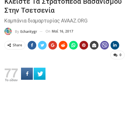
Κλείστε Τα Στρατόπεδα Βασανισμού
Στην Τσετσενία
Καμπάνια διαμαρτυρίας AVAAZ.ORG
On
Μαΐ 16, 2017
By
Echaritygr
Share
0
77
Το είδαν