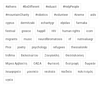
#athens
#BeDifferent
#eduact
#HelpPeople
#mountainCharity
#robotics
#volunteer
#zwme
aids
cyprus
dermitzaki
echaritygr
elpidas
farmaka
festival
greece
happill
HIV
human rights
icom
migrants
music
neurofibromatosis
nf
nutrivaluegr
Pnoi
poetry
psychology
refugees
thessaloniki
trofima
Βελεσιώτου
Ζουγανέλη
Θεσσαλονίκη
Μίρκα Αρβανίτη
ΟΑΣΑ
Φωτεινή
διατροφή
δωρεάν
λεωφορείο
μουσείο
νεολαία
παιδεία
πολιτισμός
υγεία