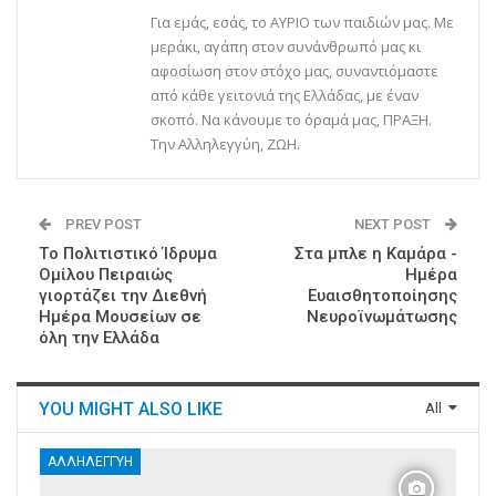
Για εμάς, εσάς, το ΑΥΡΙΟ των παιδιών μας. Με
μεράκι, αγάπη στον συνάνθρωπό μας κι
αφοσίωση στον στόχο μας, συναντιόμαστε
από κάθε γειτονιά της Ελλάδας, με έναν
σκοπό. Να κάνουμε το όραμά μας, ΠΡΑΞΗ.
Την Αλληλεγγύη, ΖΩΗ.
PREV POST
NEXT POST
Tο Πολιτιστικό Ίδρυμα
Στα μπλε η Καμάρα -
Ομίλου Πειραιώς
Ημέρα
γιορτάζει την Διεθνή
Ευαισθητοποίησης
Ημέρα Μουσείων σε
Νευροϊνωμάτωσης
όλη την Ελλάδα
YOU MIGHT ALSO LIKE
All
ΑΛΛΗΛΕΓΓΎΗ