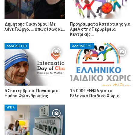
Δημήτρης Οικονόμου: Με
Προγράμματα Κατάρτισης για
λένε Γιώργο, … όπως ίσως κι…
ΑμεΑ στην Περιφέρεια
Κεντρικής…
ΑΛΛΗΛΕΓΓΎΗ
ΑΛΛΗΛΕΓΓΎΗ
5 Σεπτεμβρίου: Παγκόσμια
15.000€ ΕΝΦΙΑ για το
Ημέρα Φιλανθρωπίας
Ελληνικό Παιδικό Χωριό
ΥΓΕΊΑ