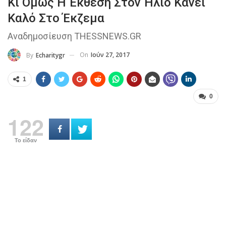
Κι Όμως Η Έκθεση Στον Ήλιο Κάνει
Καλό Στο Έκζεμα
Αναδημοσίευση THESSNEWS.GR
On
Ιούν 27, 2017
By
Echaritygr
1
0
122
Το είδαν