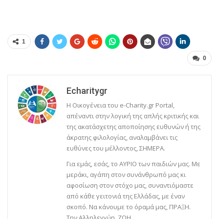
1
0
Echaritygr
Η Οικογένεια του e-Charity.gr Portal,
απέναντι στην λογική της απλής κριτικής και
της ακατάσχετης αποποίησης ευθυνών ή της
άκρατης φιλολογίας, αναλαμβάνει τις
ευθύνες του μέλλοντος, ΣΗΜΕΡΑ.
Για εμάς, εσάς, το ΑΥΡΙΟ των παιδιών μας. Με
μεράκι, αγάπη στον συνάνθρωπό μας κι
αφοσίωση στον στόχο μας, συναντιόμαστε
από κάθε γειτονιά της Ελλάδας, με έναν
σκοπό. Να κάνουμε το όραμά μας, ΠΡΑΞΗ.
Την Αλληλεγγύη, ΖΩΗ.