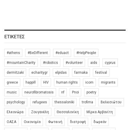
ΕΤΙΚΈΤΕΣ
#athens
#BeDifferent
#eduact
#HelpPeople
#mountainCharity
#robotics
#volunteer
aids
cyprus
dermitzaki
echaritygr
elpidas
farmaka
festival
greece
happill
HIV
human rights
icom
migrants
music
neurofibromatosis
nf
Pnoi
poetry
psychology
refugees
thessaloniki
trofima
Βελεσιώτου
Ελεονώρα
Ζουγανέλη
Θεσσαλονίκη
Μίρκα Αρβανίτη
ΟΑΣΑ
Οικονομία
Φωτεινή
διατροφή
δωρεάν