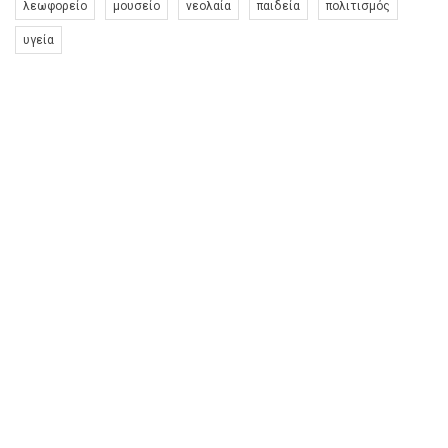
λεωφορείο
μουσείο
νεολαία
παιδεία
πολιτισμός
υγεία