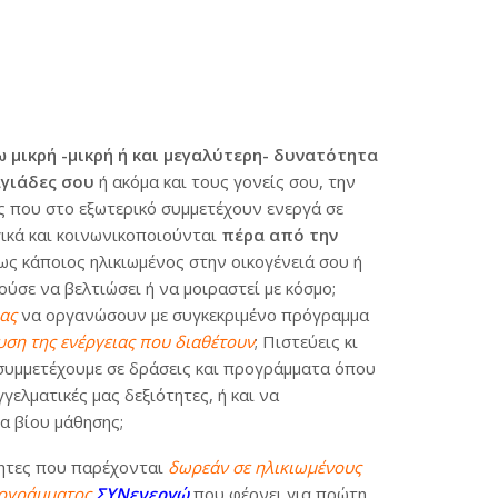
 μικρή -μικρή ή και μεγαλύτερη- δυνατότητα
αγιάδες σου
ή ακόμα και τους γονείς σου, την
ς που στο εξωτερικό συμμετέχουν ενεργά σε
ικά και κοινωνικοποιούνται
πέρα από την
ς κάποιος ηλικιωμένος στην οικογένειά σου ή
ύσε να βελτιώσει ή να μοιραστεί με κόσμο;
ας
να οργανώσουν με συγκεκριμένο πρόγραμμα
ευση της ενέργειας που διαθέτουν
; Πιστεύεις κι
α συμμετέχουμε σε δράσεις και προγράμματα όπου
ελματικές μας δεξιότητες, ή και να
α βίου μάθησης;
ότητες που παρέχονται
δωρεάν σε ηλικιωμένους
ρογράμματος
ΣΥΝενεργώ
που φέρνει για πρώτη