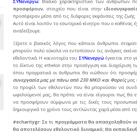
ΣΥΝενεργώ:
Βασικό χαρακτηριστικό των ανθρώπων πο
προσφέρουν
, στοιχείο που είναι στην
ιδιοσυγκρασί
προσέφεραν μέσα από τις διάφορες εκφάνσεις της ζωής τ
Αυτό είναι λοιπόν το εσωτερικό κίνητρο που ο καθένας έχ
αναδείξουμε.
Ξέρετε ο βασικός λόγος που κάποιοι άνθρωποι σταματ
μπορούν πολύ εύκολα να εντοπίσουν τις ανάγκες εκείνε
εθελοντικά. Η καινοτομία του
ΣΥΝενεργώ
έγκειται στο γ
το δίκτυο της
ethelon
στην προσέγγιση και διαχείριση τ
όπου πραγματικά οι άνθρωποι θα νιώθουν ότι προσφέρο
συνεργασία μας με πάνω από 230 ΜΚΟ και Φορείς
μας 
το προφίλ των εθελοντών που θα μπορούσαν να συνδρ
ωφελούμενοί μας, θα πρέπει να είναι σίγουροι πως θα
να προσφέρουν σύμφωνα με τις δικές τους προσωπικές
δημιουργικά το χρόνο τους αντλώντας χαρά μέσα από τ
#echaritygr: Σε τι προγράμματα θα απασχοληθούν ο
θα αποτελέσουν εθελοντικό δυναμικό; Θα εκπαιδευθ