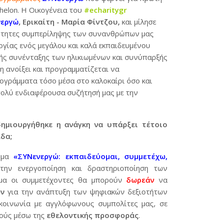
elon. Η Οικογένεια του
#echaritygr
νεργώ
, Ερικαίτη - Μαρία Φίντζου,
και μίλησε
ατότητες συμπερίληψης των συνανθρώπων μας
ργίας ενός μεγάλου και καλά εκπαιδευμένου
κής συνένταξης των ηλικιωμένων και συνύπαρξής
δη ανοίξει και προγραμματίζεται να
γράμματα τόσο μέσα στο καλοκαίρι όσο και
ολύ ενδιαφέρουσα συζήτησή μας με την
 δημιουργήθηκε η ανάγκη να υπάρξει τέτοιο
δα;
μμα
«ΣΥΝενεργώ: εκπαιδεύομαι, συμμετέχω,
ην ενεργοποίηση και δραστηριοποίηση των
μμα οι συμμετέχοντες θα μπορούν
δωρεάν
να
ν
για την ανάπτυξη των ψηφιακών δεξιοτήτων
κοινωνία με αγγλόφωνους συμπολίτες μας, σε
μούς μέσω της
εθελοντικής προσφοράς
.