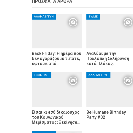
ΠΡΌΣΦΑΤΑ ΆΡΘΡΑ
ΑΛΛΗΛΕΓΓΎΗ
ZWME
Back Friday: H ημέρα που
Αναλύουμε την
δεν αγοράζουμε τίποτε,
Πολλαπλή Σκλήρυνση
έφτασε από…
κατά Πλάκας.
ECONOME
ΑΛΛΗΛΕΓΓΎΗ
Είσαι κι εσύ δικαιούχος
Be Humane Birthday
του Κοινωνικού
Party #02
Μερίσματος; Ξεκίνησε…