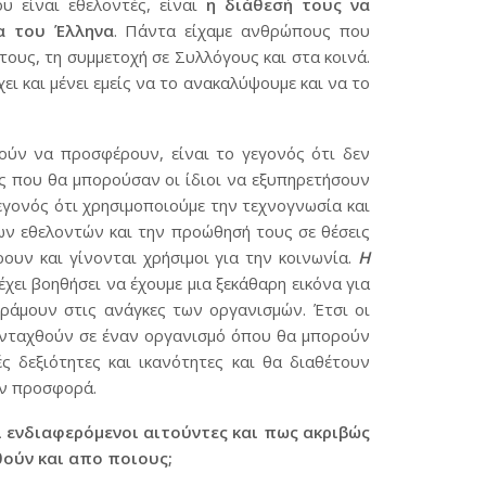
υ είναι εθελοντές, είναι
η διάθεσή τους να
α του Έλληνα
. Πάντα είχαμε ανθρώπους που
ους, τη συμμετοχή σε Συλλόγους και στα κοινά.
ει και μένει εμείς να το ανακαλύψουμε και να το
ούν να προσφέρουν, είναι το γεγονός ότι δεν
ς που θα μπορούσαν οι ίδιοι να εξυπηρετήσουν
εγονός ότι χρησιμοποιούμε την τεχνογνωσία και
ων εθελοντών και την προώθησή τους σε θέσεις
υν και γίνονται χρήσιμοι για την κοινωνία.
Η
έχει βοηθήσει να έχουμε μια ξεκάθαρη εικόνα για
άμουν στις ανάγκες των οργανισμών. Έτσι οι
 ενταχθούν σε έναν οργανισμό όπου θα μπορούν
 δεξιότητες και ικανότητες και θα διαθέτουν
ην προσφορά.
ι ενδιαφερόμενοι αιτούντες και πως ακριβώς
ούν και απο ποιους;