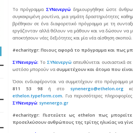
Το πρόγραμμα
ΣΥΝενεργώ
δημιουργήθηκε ώστε άνθρωπ
συγκεκριμένη ρουτίνα, μια γεμάτη δραστηριότητες καθη
βρέθηκαν σε ένα διαφορετικό πρόγραμμα με τη συνταξ
εργάζονταν αλλά θέλουν να μάθουν και να δώσουν να μ
αποκτήσουν νέες δεξιότητες και μία νέα αίσθηση σκοπού.
#echaritygr: Ποιους αφορά το πρόγραμμα και πως μπ
ΣΥΝενεργώ:
Το
ΣΥΝενεργώ
απευθύνεται ουσιαστικά σ
ωστόσο μπορούν να
συμμετέχουν και άτομα που είναι
Όσοι ενδιαφέρονται να συμμετέχουν στο πρόγραμμα 
811 53 98
ή στο
synenergo@ethelon.org
και
ethelon.typeform.com
.
Για περισσότερες πληροφορίες
ΣΥΝενεργώ
:
synenergo.gr
#echaritygr: Πιστεύετε ως ethelon πως μπορείτ
προσελκύσουν ανθρώπους της τρίτης ηλικίας να γίνο