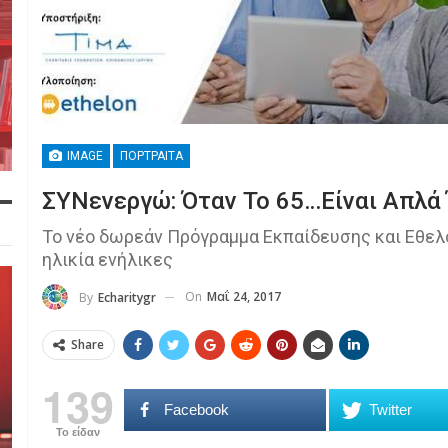
IMAGE
ΠΟΡΤΡΑΊΤΑ
ΣΥΝενεργώ: Όταν Το 65…είναι Απλά 
Το νέο δωρεάν Πρόγραμμα Εκπαίδευσης και Εθελ
ηλικία ενήλικες
On
Μαΐ 24, 2017
By
Echaritygr
Share
139
Facebook
Twitter
Το είδαν