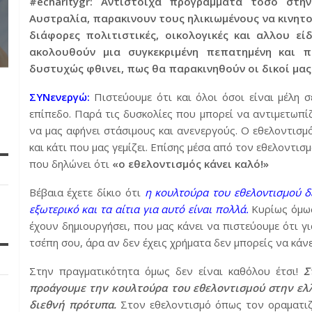
#echaritygr: Αντίστοιχα προγράμματα τόσο στη
Αυστραλία, παρακινουν τους ηλικιωμένους να κινητ
διάφορες πολιτιστικές, οικολογικές και αλλου ε
ακολουθούν μια συγκεκριμένη πεπατημένη και π
δυστυχώς φθινει, πως θα παρακινηθούν οι δικοί μας
ΣΥΝενεργώ:
Πιστεύουμε ότι και όλοι όσοι είναι μέλη
επίπεδο. Παρά τις δυσκολίες που μπορεί να αντιμετωπί
να μας αφήνει στάσιμους και ανενεργούς. Ο εθελοντισμ
και κάτι που μας γεμίζει. Επίσης μέσα από τον εθελοντισ
που δηλώνει ότι
«ο εθελοντισμός κάνει καλό!»
Βέβαια έχετε δίκιο ότι
η κουλτούρα του εθελοντισμού δ
εξωτερικό και τα αίτια για αυτό είναι πολλά.
Κυρίως όμως 
έχουν δημιουργήσει, που μας κάνει να πιστεύουμε ότι γ
τσέπη σου, άρα αν δεν έχεις χρήματα δεν μπορείς να κάνε
Στην πραγματικότητα όμως δεν είναι καθόλου έτσι!
Σ
προάγουμε την κουλτούρα του εθελοντισμού στην ελ
διεθνή πρότυπα.
Στον εθελοντισμό όπως τον οραματιζ