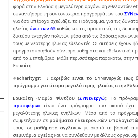
φορά στην Ελλάδα η μεγαλύτερη οργάνωση εθελοντών eth
συναντήσαμε τη συντονίστρια προγραμμάτων του
ΣΥΝε
για όσα υπέροχα σχεδιάζει το Πρόγραμμα, για τις δυν
ηλικίας
άνω των 65
καθώς και τις προοπτικές της δημιου
δικτύου ενεργών πολιτών μέσα από τις δράσεις κοινωνι
τους με νεότερης ηλικίας εθελοντές. Οι αιτήσεις έχουν ή
πραγματοποιηθούν σύντομα μαθήματα και εθελοντικά προ
από το Σεπτέμβριο. Μάθε περισσότερα παρακάτω, στην π
Ερικαίτη.
#echaritygr: Τι ακριβώς ειναι το ΣΥΝενεργώ; Πως
πρόγραμμα για άτομα μεγαλύτερης ηλικίας στην Ελλά
Ερικαίτη -Μαρία Φίντζου (
ΣΥΝενεργώ
):
Το πρόγρα
προσφέρω»
είναι ένα πρόγραμμα που σκοπό έχει τ
μεγαλύτερης ηλικίας ενηλίκων. Μέσα από το πρόγρα
συμμετέχουν σε
μαθήματα ηλεκτρονικών υπολογιστώ
τους, σε
μαθήματα αγγλικών
με σκοπό τη βασική επι
σεμινάρια υγείας
και να συνδεθούν με άλλους οργανισ