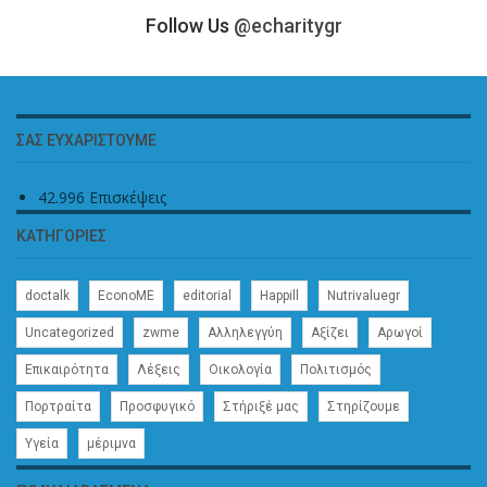
Follow Us
@echaritygr
ΣΑΣ ΕΥΧΑΡΙΣΤΟΎΜΕ
42.996 Επισκέψεις
ΚΑΤΗΓΟΡΊΕΣ
doctalk
EconoME
editorial
Happill
Nutrivaluegr
Uncategorized
zwme
Αλληλεγγύη
Αξίζει
Αρωγοί
Επικαιρότητα
Λέξεις
Οικολογία
Πολιτισμός
Πορτραίτα
Προσφυγικό
Στήριξέ μας
Στηρίζουμε
Υγεία
μέριμνα