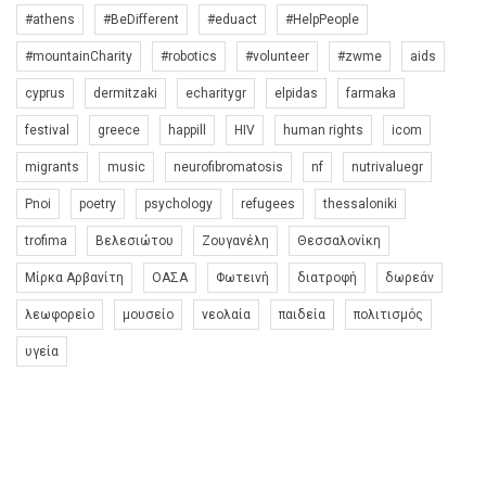
#athens
#BeDifferent
#eduact
#HelpPeople
#mountainCharity
#robotics
#volunteer
#zwme
aids
cyprus
dermitzaki
echaritygr
elpidas
farmaka
festival
greece
happill
HIV
human rights
icom
migrants
music
neurofibromatosis
nf
nutrivaluegr
Pnoi
poetry
psychology
refugees
thessaloniki
trofima
Βελεσιώτου
Ζουγανέλη
Θεσσαλονίκη
Μίρκα Αρβανίτη
ΟΑΣΑ
Φωτεινή
διατροφή
δωρεάν
λεωφορείο
μουσείο
νεολαία
παιδεία
πολιτισμός
υγεία