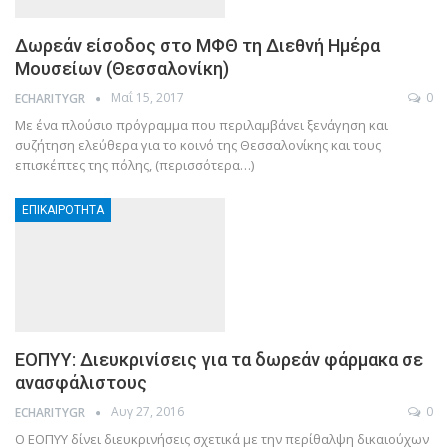
Δωρεάν είσοδος στο ΜΦΘ τη Διεθνή Ημέρα
Μουσείων (Θεσσαλονίκη)
Μαΐ 15, 2017
0
ECHARITYGR
Με ένα πλούσιο πρόγραμμα που περιλαμβάνει ξενάγηση και
συζήτηση ελεύθερα για το κοινό της Θεσσαλονίκης και τους
επισκέπτες της πόλης, (περισσότερα…)
ΕΠΙΚΑΙΡΌΤΗΤΑ
ΕΟΠΥΥ: Διευκρινίσεις για τα δωρεάν φάρμακα σε
ανασφάλιστους
Αυγ 27, 2016
0
ECHARITYGR
Ο ΕΟΠΥΥ δίνει διευκρινήσεις σχετικά με την περίθαλψη δικαιούχων