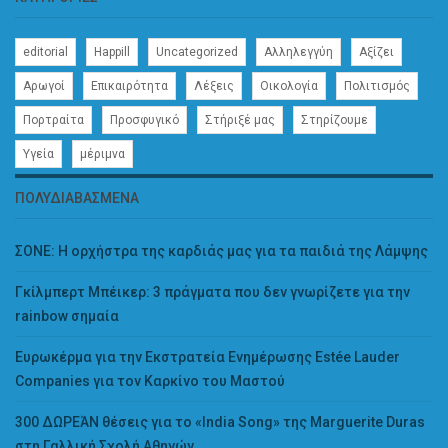
editorial
Happill
Uncategorized
Αλληλεγγύη
Αξίζει
Αρωγοί
Επικαιρότητα
Λέξεις
Οικολογία
Πολιτισμός
Πορτραίτα
Προσφυγικό
Στήριξέ μας
Στηρίζουμε
Υγεία
μέριμνα
ΠΟΛΥΔΙΑΒΑΣΜΈΝΑ
ΣΟΝΕ: Η ορχήστρα της καρδιάς μας για τα παιδιά της Λάμψης
Γκίλμπερτ Μπέικερ: 3 πράγματα που δεν γνωρίζετε για την
rainbow σημαία
Ευρωκέρμα για την Εκστρατεία Ενημέρωσης Estée Lauder
Companies για τον Καρκίνο του Μαστού
300 ΔΩΡΕΆΝ θέσεις για το «India Song» της Marguerite Duras
στη Γαλλική Σχολή Αθηνών