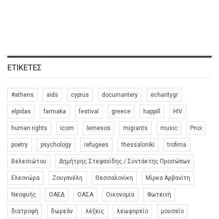
ΕΤΙΚΈΤΕΣ
#athens
aids
cyprus
documantery
echaritygr
elpidas
farmaka
festival
greece
happill
HIV
human rights
icom
lemesos
migrants
music
Pnoi
poetry
psychology
refugees
thessaloniki
trofima
Βελεσιώτου
Δημήτρης Στεφανίδης / Συντάκτης Προσώπων
Ελεονώρα
Ζουγανέλη
Θεσσαλονίκη
Μίρκα Αρβανίτη
Νεοφυής
ΟΑΕΔ
ΟΑΣΑ
Οικονομία
Φωτεινή
διατροφή
δωρεάν
λέξεις
λεωφορείο
μουσείο