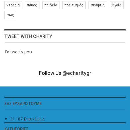
νεολαία
πάθος
παιδεία
πολιτισμός
σκέψεις
υγεία
φως
TWEET WITH CHARITY
Τα tweets μου
Follow Us
@echaritygr
ΣΑΣ ΕΥΧΑΡΙΣΤΟΎΜΕ
31.187 Επισκέψεις
ΚΑΤΗΓΟΡΊΕΣ