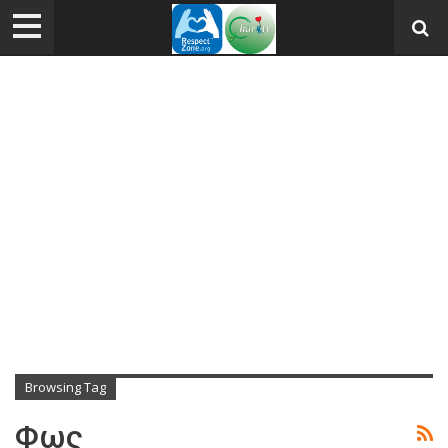
Browsing Tag
Φως