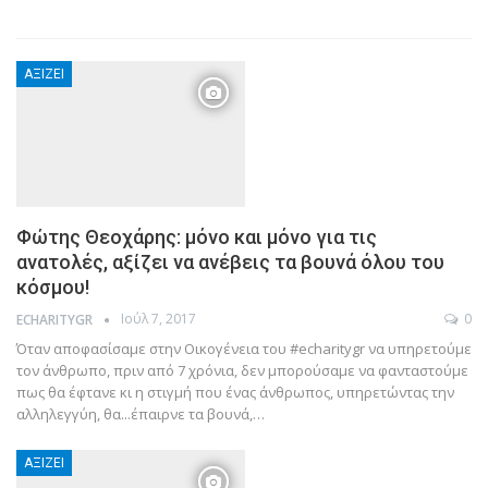
ΑΞΊΖΕΙ
Φώτης Θεοχάρης: μόνο και μόνο για τις
ανατολές, αξίζει να ανέβεις τα βουνά όλου του
κόσμου!
Ιούλ 7, 2017
0
ECHARITYGR
Όταν αποφασίσαμε στην Οικογένεια του #echaritygr να υπηρετούμε
τον άνθρωπο, πριν από 7 χρόνια, δεν μπορούσαμε να φανταστούμε
πως θα έφτανε κι η στιγμή που ένας άνθρωπος, υπηρετώντας την
αλληλεγγύη, θα...έπαιρνε τα βουνά,…
ΑΞΊΖΕΙ