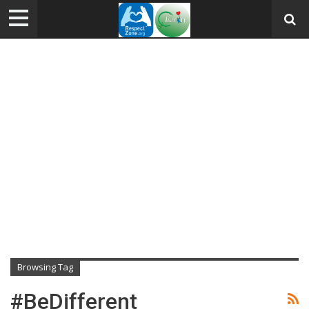
Browsing Tag
#BeDifferent