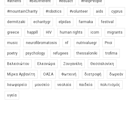
#athens
#BeDifferent
#eduact
#HelpPeople
#mountainCharity
#robotics
#volunteer
aids
cyprus
dermitzaki
echaritygr
elpidas
farmaka
festival
greece
happill
HIV
human rights
icom
migrants
music
neurofibromatosis
nf
nutrivaluegr
Pnoi
poetry
psychology
refugees
thessaloniki
trofima
Βελεσιώτου
Ελεονώρα
Ζουγανέλη
Θεσσαλονίκη
Μίρκα Αρβανίτη
ΟΑΣΑ
Φωτεινή
διατροφή
δωρεάν
λεωφορείο
μουσείο
νεολαία
παιδεία
πολιτισμός
υγεία