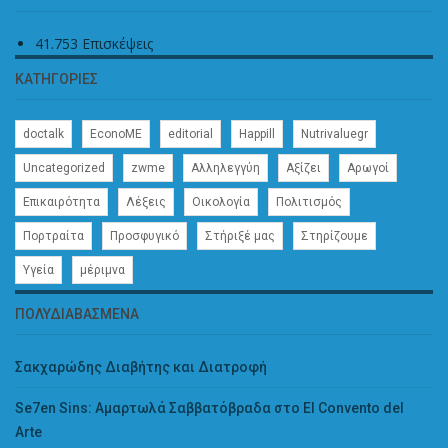
41.753 Επισκέψεις
ΚΑΤΗΓΟΡΊΕΣ
doctalk
EconoME
editorial
Happill
Nutrivaluegr
Uncategorized
zwme
Αλληλεγγύη
Αξίζει
Αρωγοί
Επικαιρότητα
Λέξεις
Οικολογία
Πολιτισμός
Πορτραίτα
Προσφυγικό
Στήριξέ μας
Στηρίζουμε
Υγεία
μέριμνα
ΠΟΛΥΔΙΑΒΑΣΜΈΝΑ
Σακχαρώδης Διαβήτης και Διατροφή
Se7en Sins: Αμαρτωλά Σαββατόβραδα στο El Convento del
Arte