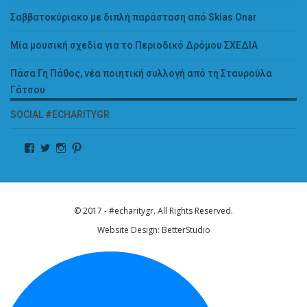
Σαββατοκύριακο με διπλή παράσταση από Skias Onar
Μία μουσική σχεδία για το Περιοδικό Δρόμου ΣΧΕΔΙΑ
Πάσα Γη Πάθος, νέα ποιητική συλλογή από τη Σταυρούλα
Γάτσου
SOCIAL #ECHARITYGR
© 2017 - #echaritygr. All Rights Reserved.
Website Design:
BetterStudio