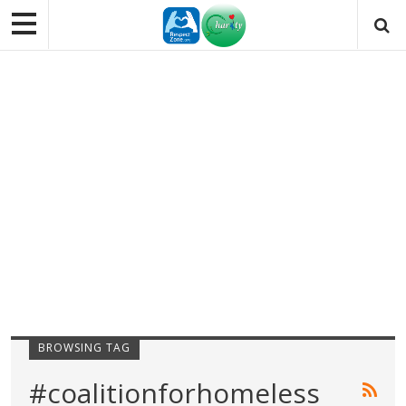
BROWSING TAG
#coalitionforhomeless