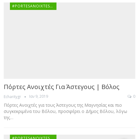
#PORTESANOIXTESGR
Πόρτες Ανοιχτές Για Άστεγους | Βόλος
Ιαν 9, 2019
0
Echaritygr
Πόρτες Ανοιχτές για τους Άστεγους της Μαγνησίας και πιο
συγκεκριμένα του Βόλου, προσφέρει ο Δήμος Βόλου, λόγω
της…
#PORTESANOIXTESGR