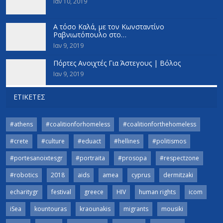
Ιαν 10, 2019
Α τόσο Καλά, με τον Κωνσταντίνο
Ραβνιωτόπουλο στο…
Ιαν 9, 2019
Πόρτες Ανοιχτές Για Άστεγους | Βόλος
Ιαν 9, 2019
ΕΤΙΚΈΤΕΣ
#athens
#coalitionforhomeless
#coalitionforthehomeless
#crete
#culture
#eduact
#hellines
#politismos
#portesanoixtesgr
#portraita
#prosopa
#respectzone
#robotics
2018
aids
amea
cyprus
dermitzaki
echaritygr
festival
greece
HIV
human rights
icom
iSea
kountouras
kraounakis
migrants
mousiki