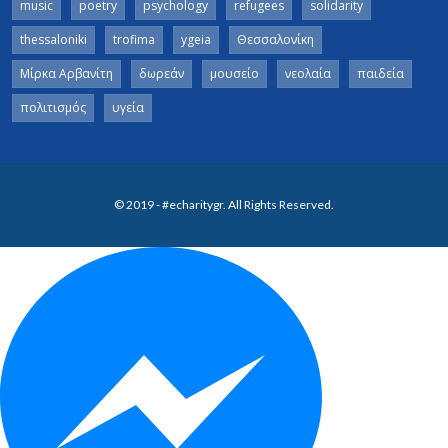
music
poetry
psychology
refugees
solidarity
thessaloniki
trofima
ygeia
Θεσσαλονίκη
Μίρκα Αρβανίτη
δωρεάν
μουσείο
νεολαία
παιδεία
πολιτισμός
υγεία
© 2019 - #echaritygr. All Rights Reserved.