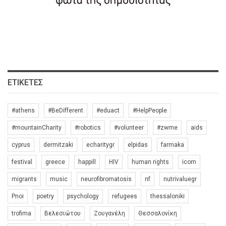
ΕΤΙΚΈΤΕΣ
#athens
#BeDifferent
#eduact
#HelpPeople
#mountainCharity
#robotics
#volunteer
#zwme
aids
cyprus
dermitzaki
echaritygr
elpidas
farmaka
festival
greece
happill
HIV
human rights
icom
migrants
music
neurofibromatosis
nf
nutrivaluegr
Pnoi
poetry
psychology
refugees
thessaloniki
trofima
Βελεσιώτου
Ζουγανέλη
Θεσσαλονίκη