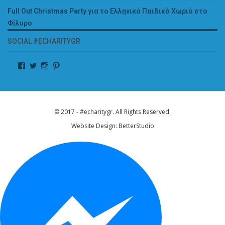
Full Out Christmas Party για το Ελληνικό Παιδικό Χωριό στο
Φίλυρο
SOCIAL #ECHARITYGR
© 2017 - #echaritygr. All Rights Reserved.
Website Design:
BetterStudio