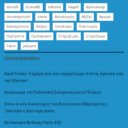
doctalk
EconoME
editorial
Happill
Nutrivaluegr
Uncategorized
zwme
Αλληλεγγύη
Αξίζει
Αρωγοί
Επικαιρότητα
Λέξεις
Οικολογία
Πολιτισμός
Πορτραίτα
Προσφυγικό
Στήριξέ μας
Στηρίζουμε
Υγεία
μέριμνα
ΠΟΛΥΔΙΑΒΑΣΜΈΝΑ
Back Friday: H ημέρα που δεν αγοράζουμε τίποτε, έφτασε από
την Ulysses!
Αναλύουμε την Πολλαπλή Σκλήρυνση κατά Πλάκας.
Είσαι κι εσύ δικαιούχος του Κοινωνικού Μερίσματος;
Ξεκίνησε η Δεύτερη φάση.
Be Humane Birthday Party #02