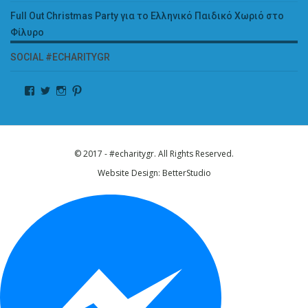
Full Out Christmas Party για το Ελληνικό Παιδικό Χωριό στο
Φίλυρο
SOCIAL #ECHARITYGR
© 2017 - #echaritygr. All Rights Reserved.
Website Design:
BetterStudio