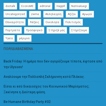
doctalk
EconoME
editorial
Happill
Nutrivaluegr
Uncategorized
zwme
Αλληλεγγύη
Αξίζει
Αρωγοί
Επικαιρότητα
Λέξεις
Οικολογία
Πολιτισμός
Πορτραίτα
Προσφυγικό
Στήριξέ μας
Στηρίζουμε
Υγεία
μέριμνα
ΠΟΛΥΔΙΑΒΑΣΜΈΝΑ
Back Friday: H ημέρα που δεν αγοράζουμε τίποτε, έφτασε από
την Ulysses!
Αναλύουμε την Πολλαπλή Σκλήρυνση κατά Πλάκας.
Είσαι κι εσύ δικαιούχος του Κοινωνικού Μερίσματος;
Ξεκίνησε η Δεύτερη φάση.
Be Humane Birthday Party #02