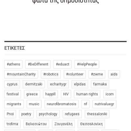
ΕΤΙΚΈΤΕΣ
#athens
#BeDifferent
#eduact
#HelpPeople
#mountainCharity
#robotics
#volunteer
#zwme
aids
cyprus
dermitzaki
echaritygr
elpidas
farmaka
festival
greece
happill
HIV
human rights
icom
migrants
music
neurofibromatosis
nf
nutrivaluegr
Pnoi
poetry
psychology
refugees
thessaloniki
trofima
Βελεσιώτου
Ζουγανέλη
Θεσσαλονίκη