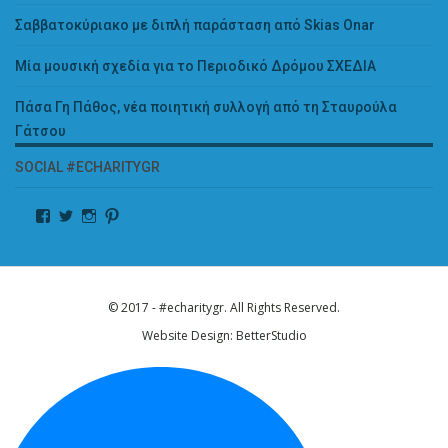
Σαββατοκύριακο με διπλή παράσταση από Skias Onar
Μία μουσική σχεδία για το Περιοδικό Δρόμου ΣΧΕΔΙΑ
Πάσα Γη Πάθος, νέα ποιητική συλλογή από τη Σταυρούλα
Γάτσου
SOCIAL #ECHARITYGR
© 2017 - #echaritygr. All Rights Reserved.
Website Design:
BetterStudio