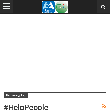
Browsing Tag
#HelpPeople