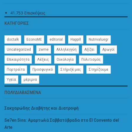
41.753 Επισκέψεις
ΚΑΤΗΓΟΡΊΕΣ
doctalk
EconoME
editorial
Happill
Nutrivaluegr
Uncategorized
zwme
Αλληλεγγύη
Αξίζει
Αρωγοί
Επικαιρότητα
Λέξεις
Οικολογία
Πολιτισμός
Πορτραίτα
Προσφυγικό
Στήριξέ μας
Στηρίζουμε
Υγεία
μέριμνα
ΠΟΛΥΔΙΑΒΑΣΜΈΝΑ
Σακχαρώδης Διαβήτης και Διατροφή
Se7en Sins: Αμαρτωλά Σαββατόβραδα στο El Convento del
Arte