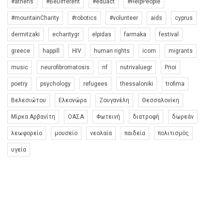
#athens
#BeDifferent
#eduact
#HelpPeople
#mountainCharity
#robotics
#volunteer
aids
cyprus
dermitzaki
echaritygr
elpidas
farmaka
festival
greece
happill
HIV
human rights
icom
migrants
music
neurofibromatosis
nf
nutrivaluegr
Pnoi
poetry
psychology
refugees
thessaloniki
trofima
Βελεσιώτου
Ελεονώρα
Ζουγανέλη
Θεσσαλονίκη
Μίρκα Αρβανίτη
ΟΑΣΑ
Φωτεινή
διατροφή
δωρεάν
λεωφορείο
μουσείο
νεολαία
παιδεία
πολιτισμός
υγεία