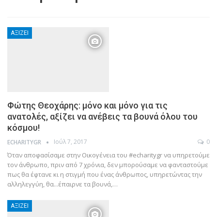
ΑΞΊΖΕΙ
Φώτης Θεοχάρης: μόνο και μόνο για τις
ανατολές, αξίζει να ανέβεις τα βουνά όλου του
κόσμου!
Ιούλ 7, 2017
0
ECHARITYGR
Όταν αποφασίσαμε στην Οικογένεια του #echaritygr να υπηρετούμε
τον άνθρωπο, πριν από 7 χρόνια, δεν μπορούσαμε να φανταστούμε
πως θα έφτανε κι η στιγμή που ένας άνθρωπος, υπηρετώντας την
αλληλεγγύη, θα...έπαιρνε τα βουνά,…
ΑΞΊΖΕΙ