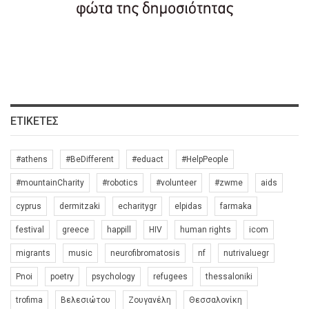
ΕΤΙΚΈΤΕΣ
#athens
#BeDifferent
#eduact
#HelpPeople
#mountainCharity
#robotics
#volunteer
#zwme
aids
cyprus
dermitzaki
echaritygr
elpidas
farmaka
festival
greece
happill
HIV
human rights
icom
migrants
music
neurofibromatosis
nf
nutrivaluegr
Pnoi
poetry
psychology
refugees
thessaloniki
trofima
Βελεσιώτου
Ζουγανέλη
Θεσσαλονίκη