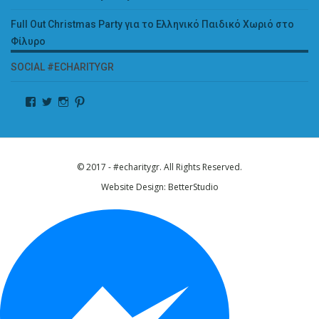
Full Out Christmas Party για το Ελληνικό Παιδικό Χωριό στο
Φίλυρο
SOCIAL #ECHARITYGR
© 2017 - #echaritygr. All Rights Reserved.
Website Design:
BetterStudio