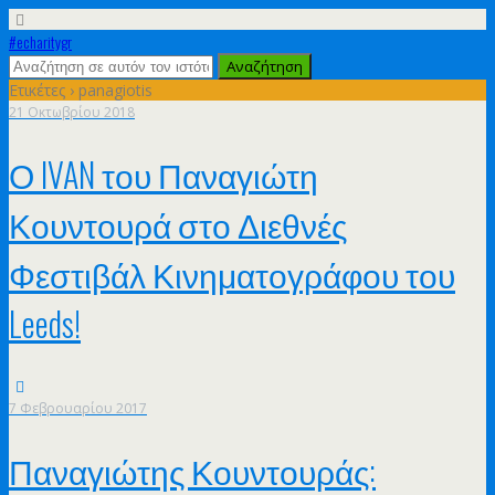
#echaritygr
Ετικέτες › panagiotis
21 Οκτωβρίου 2018
Ο IVAN του Παναγιώτη
Κουντουρά στο Διεθνές
Φεστιβάλ Κινηματογράφου του
Leeds!
7 Φεβρουαρίου 2017
Παναγιώτης Κουντουράς: