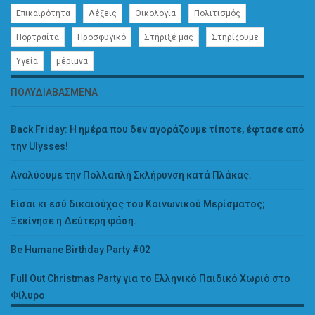
Επικαιρότητα
Λέξεις
Οικολογία
Πολιτισμός
Πορτραίτα
Προσφυγικό
Στήριξέ μας
Στηρίζουμε
Υγεία
μέριμνα
ΠΟΛΥΔΙΑΒΑΣΜΈΝΑ
Back Friday: H ημέρα που δεν αγοράζουμε τίποτε, έφτασε από
την Ulysses!
Αναλύουμε την Πολλαπλή Σκλήρυνση κατά Πλάκας.
Είσαι κι εσύ δικαιούχος του Κοινωνικού Μερίσματος;
Ξεκίνησε η Δεύτερη φάση.
Be Humane Birthday Party #02
Full Out Christmas Party για το Ελληνικό Παιδικό Χωριό στο
Φίλυρο