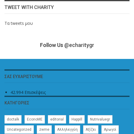
TWEET WITH CHARITY
Τα tweets μου
Follow Us
@echaritygr
ΣΑΣ ΕΥΧΑΡΙΣΤΟΎΜΕ
42.994 Επισκέψεις
ΚΑΤΗΓΟΡΊΕΣ
doctalk
EconoME
editorial
Happill
Nutrivaluegr
Uncategorized
zwme
Αλληλεγγύη
Αξίζει
Αρωγοί