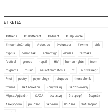
ΕΤΙΚΈΤΕΣ
#athens
#BeDifferent
#eduact
#HelpPeople
#mountainCharity
#robotics
#volunteer
#zwme
aids
cyprus
dermitzaki
echaritygr
elpidas
farmaka
festival
greece
happill
HIV
human rights
icom
migrants
music
neurofibromatosis
nf
nutrivaluegr
Pnoi
poetry
psychology
refugees
thessaloniki
trofima
Βελεσιώτου
Ζουγανέλη
Θεσσαλονίκη
Μίρκα Αρβανίτη
ΟΑΣΑ
Φωτεινή
διατροφή
δωρεάν
λεωφορείο
μουσείο
νεολαία
παιδεία
πολιτισμός