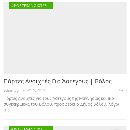
#PORTESANOIXTESGR
Πόρτες Ανοιχτές Για Άστεγους | Βόλος
Ιαν 9, 2019
0
Echaritygr
Πόρτες Ανοιχτές για τους Άστεγους της Μαγνησίας και πιο
συγκεκριμένα του Βόλου, προσφέρει ο Δήμος Βόλου, λόγω
της…
#PORTESANOIXTESGR