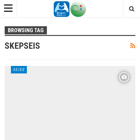
BROWSING TAG
SKEPSEIS
ΛΈΞΕΙΣ