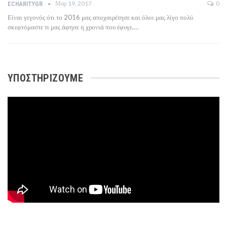
Μαρ 19, 2017
0
ECHARITYGR
Είναι γεγονός ότι το 2016 μας αποχαιρέτησε και όλοι μας λίγο πολύ
σκεφτόμαστε τι μας άφησε η χρονιά που έφυγε.…
ΥΠΟΣΤΗΡΊΖΟΥΜΕ