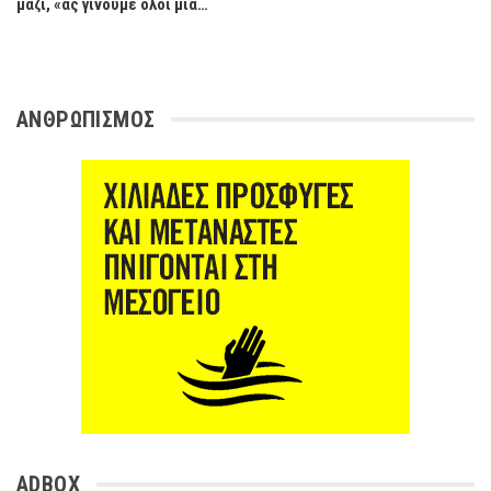
μαζί, «ας γίνουμε όλοι μια…
ΑΝΘΡΩΠΙΣΜΟΣ
ADBOX