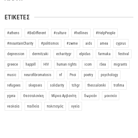
ΕΤΙΚΈΤΕΣ
#athens
#BeDifferent
#culture
#hellines
#HelpPeople
#mountainCharity
#politismos
#zwme
aids
amea
cyprus
depression
dermitzaki
echaritygr
elpidas
farmaka
festival
greece
happill
HIV
human rights
icom
iSea
migrants
music
neurofibromatosis
nf
Pnoi
poetry
psychology
refugees
skepseis
solidarity
tchgr
thessaloniki
trofima
ygeia
Θεσσαλονίκη
Μίρκα Αρβανίτη
δωρεάν
μουσείο
νεολαία
παιδεία
πολιτισμός
υγεία