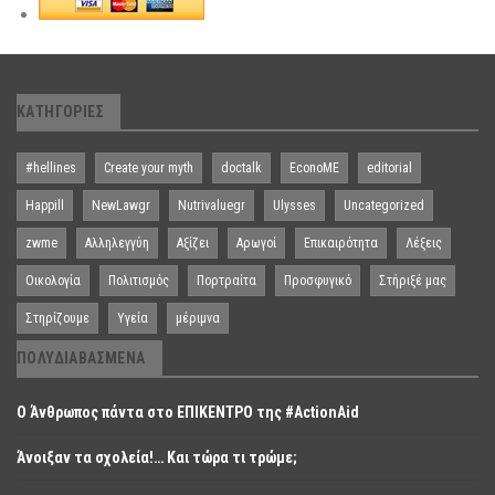
ΚΑΤΗΓΟΡΊΕΣ
#hellines
Create your myth
doctalk
EconoME
editorial
Happill
NewLawgr
Nutrivaluegr
Ulysses
Uncategorized
zwme
Αλληλεγγύη
Αξίζει
Αρωγοί
Επικαιρότητα
Λέξεις
Οικολογία
Πολιτισμός
Πορτραίτα
Προσφυγικό
Στήριξέ μας
Στηρίζουμε
Υγεία
μέριμνα
ΠΟΛΥΔΙΑΒΑΣΜΈΝΑ
Ο Άνθρωπος πάντα στο ΕΠΙΚΕΝΤΡΟ της #ActionAid
Άνοιξαν τα σχολεία!… Και τώρα τι τρώμε;