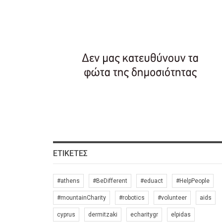
ΕΤΙΚΈΤΕΣ
#athens
#BeDifferent
#eduact
#HelpPeople
#mountainCharity
#robotics
#volunteer
aids
cyprus
dermitzaki
echaritygr
elpidas