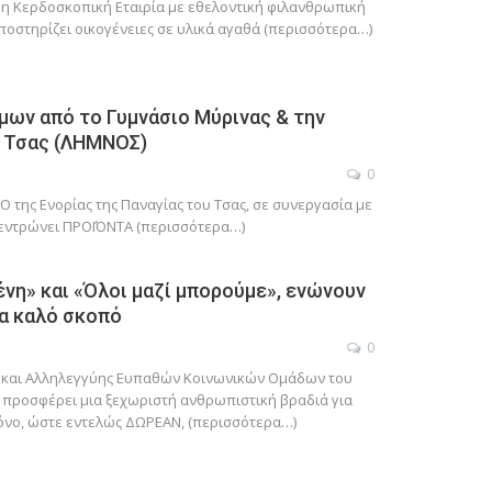
μη Κερδοσκοπική Εταιρία με εθελοντική φιλανθρωπική
ποστηρίζει οικογένειες σε υλικά αγαθά (περισσότερα…)
ων από το Γυμνάσιο Μύρινας & την
υ Τσας (ΛΗΜΝΟΣ)
0
της Ενορίας της Παναγίας του Τσας, σε συνεργασία με
κεντρώνει ΠΡΟΪΌΝΤΑ (περισσότερα…)
νη» και «Όλοι μαζί μπορούμε», ενώνουν
ια καλό σκοπό
0
 και Αλληλεγγύης Ευπαθών Κοινωνικών Ομάδων του
, προσφέρει μια ξεχωριστή ανθρωπιστική βραδιά για
μόνο, ώστε εντελώς ΔΩΡΕΑΝ, (περισσότερα…)