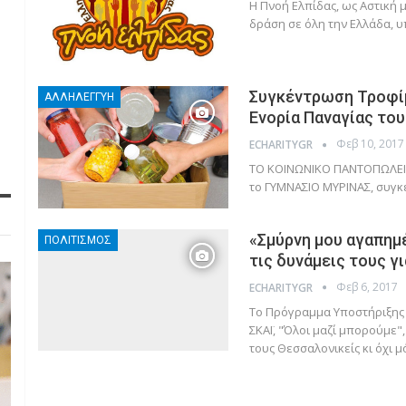
Η Πνοή Ελπίδας, ως Αστική 
δράση σε όλη την Ελλάδα, υ
Συγκέντρωση Τροφίμ
ΑΛΛΗΛΕΓΓΎΗ
Ενορία Παναγίας το
Φεβ 10, 2017
ECHARITYGR
ΤΟ ΚΟΙΝΩΝΙΚΟ ΠΑΝΤΟΠΩΛΕΙΟ 
το ΓΥΜΝΑΣΙΟ ΜΥΡΙΝΑΣ, συγ
«Σμύρνη μου αγαπημέ
ΠΟΛΙΤΙΣΜΌΣ
τις δυνάμεις τους γ
Φεβ 6, 2017
ECHARITYGR
Το Πρόγραμμα Υποστήριξης
ΣΚΑΪ, "Όλοι μαζί μπορούμε"
τους Θεσσαλονικείς κι όχι 