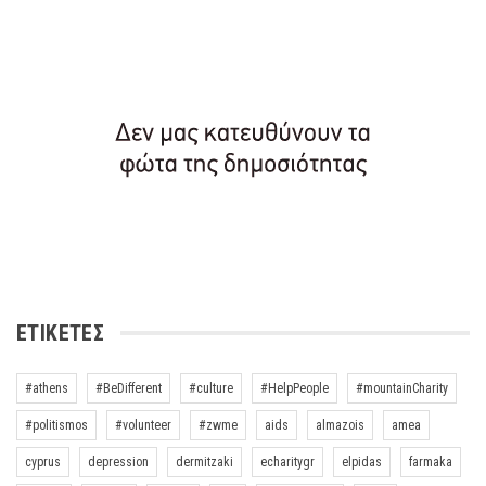
ΕΤΙΚΈΤΕΣ
#athens
#BeDifferent
#culture
#HelpPeople
#mountainCharity
#politismos
#volunteer
#zwme
aids
almazois
amea
cyprus
depression
dermitzaki
echaritygr
elpidas
farmaka