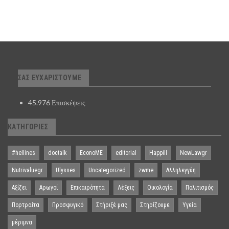
ΣΑΣ ΕΥΧΑΡΙΣΤΟΎΜΕ
45.976 Επισκέψεις
ΚΑΤΗΓΟΡΊΕΣ
#hellines
doctalk
EconoME
editorial
Happill
NewLawgr
Nutrivaluegr
Ulysses
Uncategorized
zwme
Αλληλεγγύη
Αξίζει
Αρωγοί
Επικαιρότητα
Λέξεις
Οικολογία
Πολιτισμός
Πορτραίτα
Προσφυγικό
Στήριξέ μας
Στηρίζουμε
Υγεία
μέριμνα