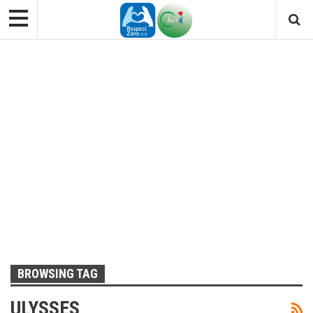
Skip
to
content
BROWSING TAG
ULYSSES