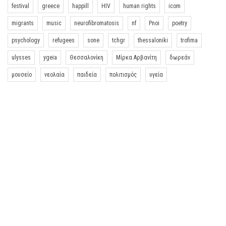
festival
greece
happill
HIV
human rights
icom
migrants
music
neurofibromatosis
nf
Pnoi
poetry
psychology
refugees
sone
tchgr
thessaloniki
trofima
ulysses
ygeia
Θεσσαλονίκη
Μίρκα Αρβανίτη
δωρεάν
μουσείο
νεολαία
παιδεία
πολιτισμός
υγεία