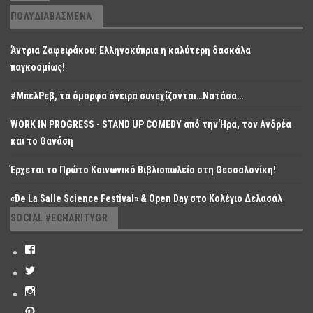
ΠΟΛΥΔΙΑΒΑΣΜΈΝΑ
Άντρια Ζαφειράκου: Ελληνοκύπρια η καλύτερη δασκάλα
παγκοσμίως!
#ΜπελΡεβ, τα όμορφα όνειρα συνεχίζονται…Νατάσα…
WORK IN PROGRESS - STAND UP COMEDY από την Ήρα, τον Ανδρέα
και το Θανάση
Έρχεται το Πρώτο Κοινωνικό Βιβλιοπωλείο στη Θεσσαλονίκη!
«De La Salle Science Festival» & Open Day στο Κολέγιο Δελασάλ
SOCIAL #ECHARITYGR