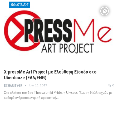
ΠΟΛΙΤΙΣΜΌΣ
X-pressMe Art Project με Ελεύθερη Είσοδο στο
Uberdooze (ΕΛΛ/ENG)
Ιούν 13, 2017
0
ECHARITYGR
Στο πλαίσιο του 6ου Thessaloniki Pride, η Ulysses, Ένωση Καλλιτεχνών με
καθαρά ανθρωποκεντρική προοπτική,…