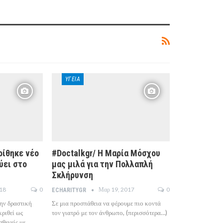
ΥΓΕΊΑ
ρίθηκε νέο
#Doctalkgr/ Η Μαρία Μόσχου
ύει στο
μας μιλά για την Πολλαπλή
Σκλήρυνση
018
0
Μαρ 19, 2017
0
ECHARITYGR
ην δραστική
Σε μια προσπάθεια να φέρουμε πιο κοντά
κριθεί ως
τον γιατρό με τον άνθρωπο, (περισσότερα…)
σθενείς με…