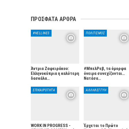
ΠΡΌΣΦΑΤΑ ΆΡΘΡΑ
#HELLINES
ΠΟΛΙΤΙΣΜΌΣ
Άντρια Ζαφειράκου:
#ΜπελΡεβ, τα όμορφα
Ελληνοκύπρια η καλύτερη
όνειρα συνεχίζονται…
δασκάλα…
Νατάσα…
ΕΠΙΚΑΙΡΌΤΗΤΑ
ΑΛΛΗΛΕΓΓΎΗ
WORK IN PROGRESS -
Έρχεται το Πρώτο