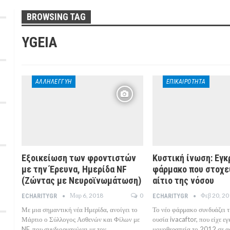
BROWSING TAG
YGEIA
ΑΛΛΗΛΕΓΓΎΗ
ΕΠΙΚΑΙΡΌΤΗΤΑ
Εξοικείωση των φροντιστών
Κυστική ίνωση: Εγκ
με την Έρευνα, Ημερίδα NF
φάρμακο που στοχε
(Ζώντας με Νευροϊνωμάτωση)
αίτιο της νόσου
Μαρ 6, 2018
0
Φεβ 20, 2
ECHARITYGR
ECHARITYGR
Με μια σημαντική νέα Ημερίδα, ανοίγει το
Το νέο φάρμακο συνδυάζει τ
Μάρτιο ο Σύλλογος Ασθενών και Φίλων με
ουσία ivacaftor, που είχε εγ
NF, που συνδιοργανώνει με τον…
μονοθεραπεία το 2012 σε α