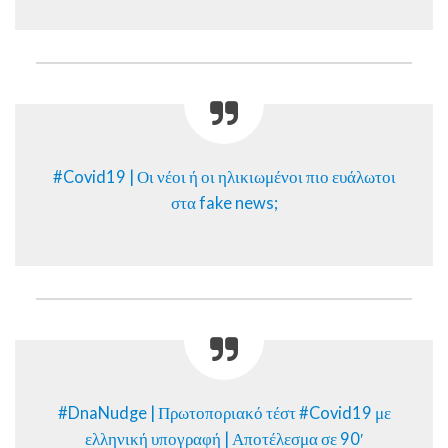
#Covid19 | Οι νέοι ή οι ηλικιωμένοι πιο ευάλωτοι
στα fake news;
#DnaNudge | Πρωτοποριακό τέστ #Covid19 με
ελληνική υπογραφή | Αποτέλεσμα σε 90′