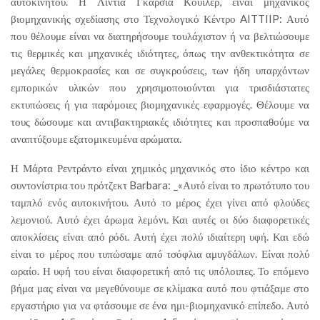
αυτοκινήτου. Η Λιντία Γκαρσία Κουίλερ, είναι μηχανικός
βιομηχανικής σχεδίασης στο Τεχνολογικό Κέντρο AITTIIP: Αυτό
που θέλουμε είναι να διατηρήσουμε τουλάχιστον ή να βελτιώσουμε
τις θερμικές και μηχανικές ιδιότητες, όπως την ανθεκτικότητα σε
μεγάλες θερμοκρασίες και σε συγκρούσεις, των ήδη υπαρχόντων
εμπορικών υλικών που χρησιμοποιούνται για τρισδιάστατες
εκτυπώσεις ή για παρόμοιες βιομηχανικές εφαρμογές. Θέλουμε να
τους δώσουμε και αντιβακτηριακές ιδιότητες και προσπαθούμε να
αναπτύξουμε εξατομικευμένα αρώματα.
Η Μάρτα Ρεντράντο είναι χημικός μηχανικός στο ίδιο κέντρο και
συντονίστρια του πρότζεκτ Barbara: _«Αυτό είναι το πρωτότυπο του
ταμπλό ενός αυτοκινήτου. Αυτό το μέρος έχει γίνει από φλούδες
λεμονιού. Αυτό έχει άρωμα λεμόνι. Και αυτές οι δύο διαφορετικές
αποκλίσεις είναι από ρόδι. Αυτή έχει πολύ ιδιαίτερη υφή. Και εδώ
είναι το μέρος που τυπώσαμε από τσόφλια αμυγδάλων. Είναι πολύ
ωραίο. Η υφή του είναι διαφορετική από τις υπόλοιπες. Το επόμενο
βήμα μας είναι να μεγεθύνουμε σε κλίμακα αυτό που φτιάξαμε στο
εργαστήριο για να φτάσουμε σε ένα ημι-βιομηχανικό επίπεδο. Αυτό