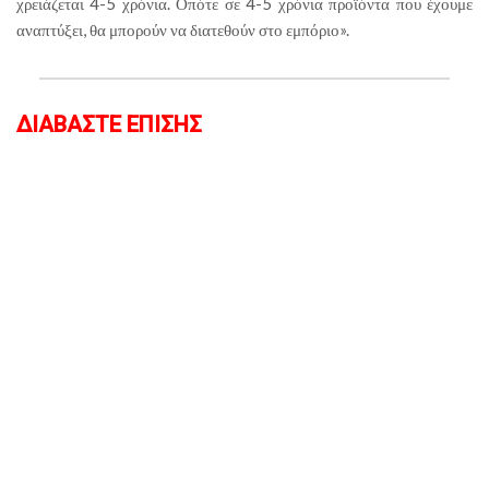
χρειάζεται 4-5 χρόνια. Οπότε σε 4-5 χρόνια προϊόντα που έχουμε
αναπτύξει, θα μπορούν να διατεθούν στο εμπόριο».
ΔΙΑΒΑΣΤΕ ΕΠΙΣΗΣ