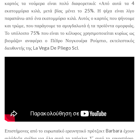
καρπός τα νούμερα είναι πολύ διαφορετικά: «Από αυτά τα 4
εκατομμύρια κιλά, μετά βίας μένει το 25%. Η ψίχα είναι λίγο
παραπάνω από ένα εκατομμύριο κιλά. Αυτός ο καρπός που ψήνουμε
και τρώμε, που παράγουμε τα αμυγδαλωτά ή τα προϊόντα ομορφιάς.
Το υπόλοιπο 75% που είναι το κέλυφος χρησιμοποιείται κυρίως ως
βιομάζα» αναφέρει ο Πέδρο Νογκουέρα Ρούμπιο, εκτελεστικός
διευθυντής της La Vega De Pliego Scl.
Επιστήμονες από το ευρωπαϊκό ερευνητικό πρότζεκτ Barbara έχουν
φιλόδοξα σχέδια για όλα αυτά τα τσόφλια. Σ’ αυτό το εργαστήριο,