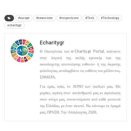
#europe
#newsroom
#respectzone
#Tech
#Technology
echaritygr
Echaritygr
Η Οικογένεια του e-Charity.gr Portal, απέναντι
στην λογική της απλής κριτικής και της
ακατάσχετης αποποίησης ευθυνών ή της άκρατης
φιλολογίας, αναλαμβάνει τις ευθύνες του μέλλοντος,
ΣΗΜΕΡΑ.
Για εμάς, εσάς, το ΑΥΡΙΟ των παιδιών μας. Με
μεράκι, αγάπη στον συνάνθρωπό μας κι αφοσίωση
στον στόχο μας, συναντιόμαστε από κάθε γειτονιά
της Ελλάδας, με έναν σκοπό. Να κάνουμε το όραμά
μας, ΠΡΑΞΗ. Την Αλληλεγγύη, ΖΩΗ.