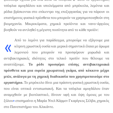
τσόφλια αμυγδάλου και υπολείμματα από μπρόκολα, λεμόνια και
ρόδια βρίσκονται στο επίκεντρο της επεξεργασίας για να πάρουν οι
επιστήμονες φυσικά πρόσθετα που μπορούν να χρησιμοποιηθούν στη
βιομηχανία. Μικροκύματα, χημικά προϊόντα και νανο-άργιλος
βοηθούν να αντληθεί η μέγιστη ποσότητα από το κάθε προϊόν:
«
Από το λεμόνι για παράδειγμα, μπορούμε να εξάγουμε μια
κίτρινη χρωστική ουσία και μερικά σημαντικά έλαια με άρωμα
λεμονιού που μπορούν να προσφέρουν μυρωδιά και
αντιβακτηριακές ιδιότητες στο τελικό προϊόν που θέλουμε να
αναπτύξουμε.
Το ρόδι προσφέρει επίσης αντιβακτηριακά
πρόσθετα και μια ευρεία χρωματική γκάμα, από κόκκινο μέχρι
μπλε, ανάλογα με τη χημική διαδικασία που χρησιμοποιούμε στο
εργαστήριο.
Το μπρόκολο δίνει μια πράσινη φυσική χρωστική ουσία,
που είναι οπτικά εντυπωσιακή. Και τα τσόφλια αμυγδάλου όταν
αναμιχθούν με βιοπλαστικό, δίνουν υφή και όψη όμοιες με του
ξύλου
»
επισημαίνει η Μαρία Ντελ Κάρμεν Γκαρίγκος Σέλβα, χημικός
στο Πανεπιστήμιο του Αλικάντε.