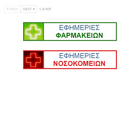
PREV
NEXT
1 of 409