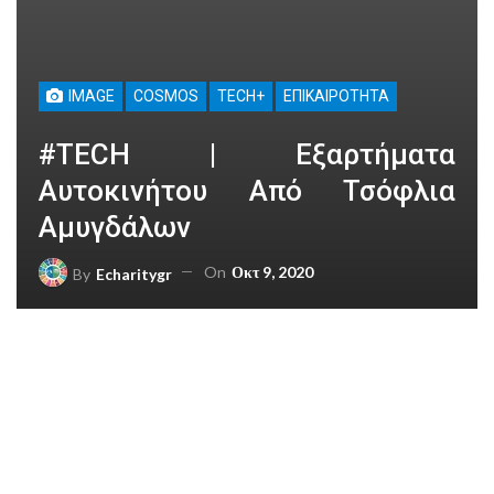
IMAGE
COSMOS
TECH+
ΕΠΙΚΑΙΡΌΤΗΤΑ
#TECH | Εξαρτήματα
Αυτοκινήτου Από Τσόφλια
Αμυγδάλων
On
Οκτ 9, 2020
By
Echaritygr