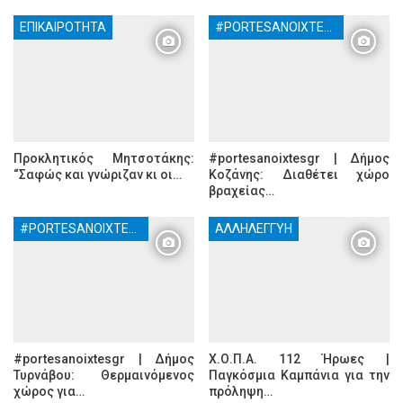
ΕΠΙΚΑΙΡΌΤΗΤΑ
#PORTESANOIXTESGR
Προκλητικός Μητσοτάκης:
#portesanoixtesgr | Δήμος
“Σαφώς και γνώριζαν κι οι…
Κοζάνης: Διαθέτει χώρο
βραχείας…
#PORTESANOIXTESGR
ΑΛΛΗΛΕΓΓΎΗ
#portesanoixtesgr | Δήμος
Χ.Ο.Π.Α. 112 Ήρωες |
Τυρνάβου: Θερμαινόμενος
Παγκόσμια Καμπάνια για την
χώρος για…
πρόληψη…