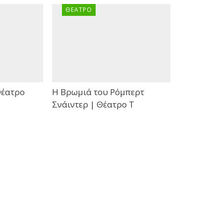
ΘΈΑΤΡΟ
Θέατρο
Η Βρωμιά του Ρόμπερτ
Σνάιντερ | Θέατρο Τ