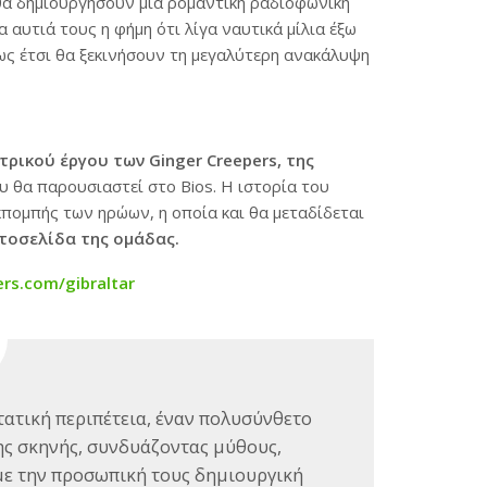
 θα δημιουργήσουν μία ρομαντική ραδιοφωνική
 αυτιά τους η φήμη ότι λίγα ναυτικά μίλια έξω
πως έτσι θα ξεκινήσουν τη μεγαλύτερη ανακάλυψη
ρικού έργου των Ginger Creepers, της
 θα παρουσιαστεί στο Bios. Η ιστορία του
κπομπής των ηρώων, η οποία και θα μεταδίδεται
στοσελίδα της ομάδας
.
rs.com/gibraltar
ατική περιπέτεια, έναν πολυσύνθετο
ης σκηνής, συνδυάζοντας μύθους,
με την προσωπική τους δημιουργική