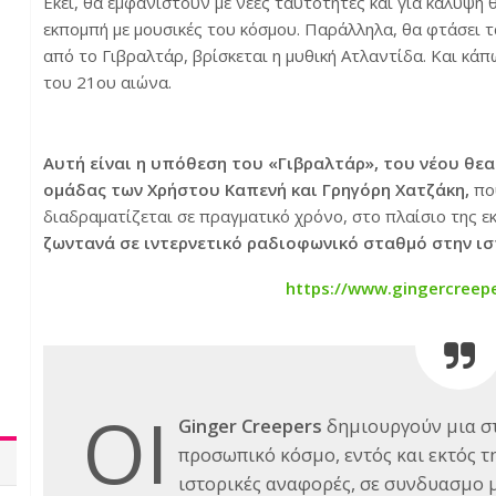
Εκεί, θα εμφανιστούν με νέες ταυτότητες και για κάλυψη
εκπομπή με μουσικές του κόσμου. Παράλληλα, θα φτάσει τα
από το Γιβραλτάρ, βρίσκεται η μυθική Ατλαντίδα. Και κά
του 21ου αιώνα.
Αυτή είναι η υπόθεση του «Γιβραλτάρ», του νέου θεατ
ομάδας των Χρήστου Καπενή και Γρηγόρη Χατζάκη,
που
διαδραματίζεται σε πραγματικό χρόνο, στο πλαίσιο της ε
ζωντανά σε ιντερνετικό ραδιοφωνικό σταθμό στην ι
https://www.gingercreepe
ΟΙ
Ginger Creepers
δημιουργούν μια στ
προσωπικό κόσμο, εντός και εκτός τ
ιστορικές αναφορές, σε συνδυασμο 