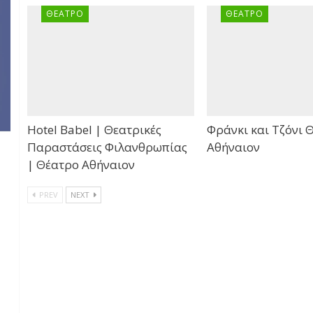
ΘΈΑΤΡΟ
ΘΈΑΤΡΟ
Hotel Babel | Θεατρικές
Φράνκι και Τζόνι 
Παραστάσεις Φιλανθρωπίας
Αθήναιον
| Θέατρο Αθήναιον
PREV
NEXT