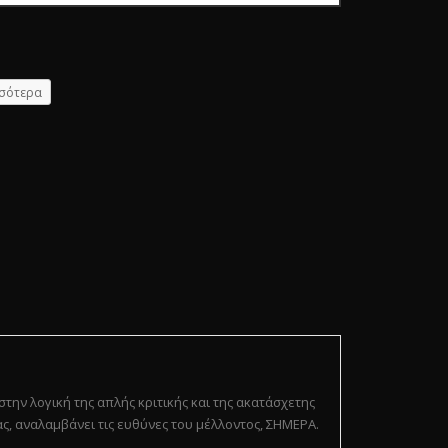
σότερα
 στην λογική της απλής κριτικής και της ακατάσχετης
ς, αναλαμβάνει τις ευθύνες του μέλλοντος, ΣΗΜΕΡΑ.