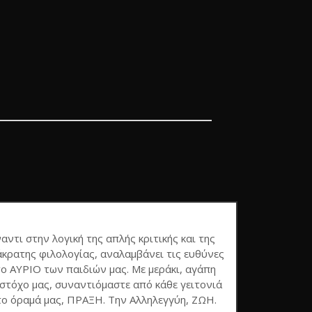
ναντι στην λογική της απλής κριτικής και της
κρατης φιλολογίας, αναλαμβάνει τις ευθύνες
το ΑΥΡΙΟ των παιδιών μας. Με μεράκι, αγάπη
τόχο μας, συναντιόμαστε από κάθε γειτονιά
το όραμά μας, ΠΡΑΞΗ. Την Αλληλεγγύη, ΖΩΗ.