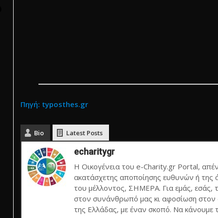
Πηγή: typosthes.gr
Bio
Latest Posts
echaritygr
Η Οικογένεια του e-Charity.gr Portal, απέ
ακατάσχετης αποποίησης ευθυνών ή της ά
του μέλλοντος, ΣΗΜΕΡΑ. Για εμάς, εσάς, 
στον συνάνθρωπό μας κι αφοσίωση στον σ
της Ελλάδας, με έναν σκοπό. Να κάνουμε 