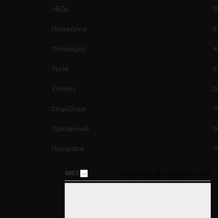
Αξίζει
7
Περιφέρεια
6
Πολιτισμός
4
Υγεία
3
Cosmos
2
Στηρίζουμε
1
Προσφυγικό
1
Πορτραίτα
1