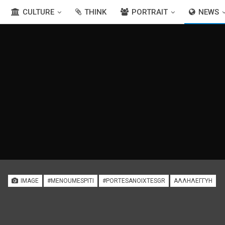
CULTURE
THINK
PORTRAIT
NEWS
IMAGE
#MENOUMESPITI
#PORTESANOIXTESGR
ΑΛΛΗΛΕΓΓΎΗ