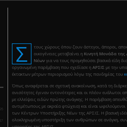
Σ
τους χώρους όπου ζουν άστεγοι, άποροι, απο
οικογένειες μεταβαίνει η
Κινητή Μονάδα της 
Νέων
για να τους προμηθεύσει βασικά είδη δια
οργανωμένη παρέμβαση που σχεδίασε η
ΑΡΣΙΣ
με την υπο
έκτακτων μέτρων περιορισμού λόγω της πανδημίας του
κ
Όπως αναφέρεται σε σχετική ανακοίνωση, κατά τη διάρκε
ανισότητες έγιναν εντονότερες και οι πλέον ευάλωτοι α
με ελλείψεις ειδών πρώτης ανάγκης. Η παρέμβαση απευθ
αντιμέτωπους με ακραία φτώχεια) και είναι ωφελούμενοι
95
των Κέντρων Υποστήριξης Νέων της ΑΡΣΙΣ. Η βασική ιδέα
ολοκληρωμένη υποστήριξη των ανθρώπων σε ανάγκη, συνδ
47
υπηρεσίες της ΑΡΣΙΣ.