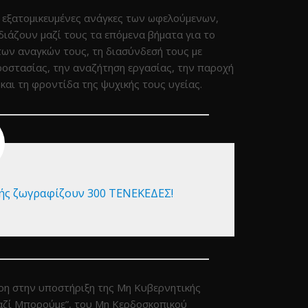
ς εξατομικευμένες ανάγκες των ωφελούμενων,
διάζουν μαζί τους τα επόμενα βήματα για το
των αναγκών τους, τη διασύνδεσή τους με
ροστασίας, την αναζήτηση εργασίας, την παροχή
αι τη φροντίδα της ψυχικής τους υγείας.
κής ζωγραφίζουν 300 ΤΕΝΕΚΕΔΕΣ!
ρη στην υποστήριξη της Μη Κυβερνητικής
ζί Μπορούμε”, του Μη Κερδοσκοπικού