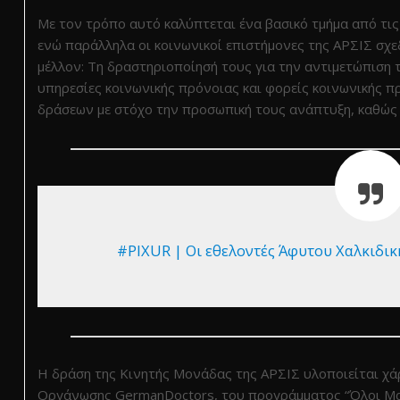
Με τον τρόπο αυτό καλύπτεται ένα βασικό τμήμα από τι
ενώ παράλληλα οι κοινωνικοί επιστήμονες της ΑΡΣΙΣ σχε
μέλλον: Τη δραστηριοποίησή τους για την αντιμετώπιση 
υπηρεσίες κοινωνικής πρόνοιας και φορείς κοινωνικής π
δράσεων με στόχο την προσωπική τους ανάπτυξη, καθώς κ
#PIXUR | Οι εθελοντές Άφυτου Χαλκιδι
H δράση της Κινητής Μονάδας της ΑΡΣΙΣ υλοποιείται χά
Οργάνωσης GermanDoctors, του προγράμματος “Όλοι Μα