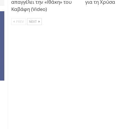
απαγγέλει την «Ιθάκη» του
για τη Χρύσα
Καβάφη (Video)
PREV
NEXT