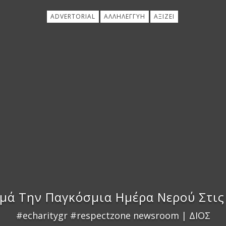
ADVERTORIAL
ΑΛΛΗΛΕΓΓΎΗ
ΑΞΊΖΕΙ
ιμά Την Παγκόσμια Ημέρα Νερού Στις
#echaritygr #respectzone newsroom | ΔΙΟΣ