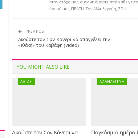
στον στόχο μας, συναντιόμαστε από κάθε γειτο
όραμά μας, ΠΡΑΞΗ. Την Αλληλεγγύη, ΖΩΗ.
PREV POST
Ακούστε τον Σον Κόνερι να απαγγέλει την
«Ιθάκη» του Καβάφη (Video)
YOU MIGHT ALSO LIKE
ΑΞΊΖΕΙ
ΑΛΛΗΛΕΓΓΎΗ
Ακούστε τον Σον Κόνερι να
Παγκόσμια ημέρα 