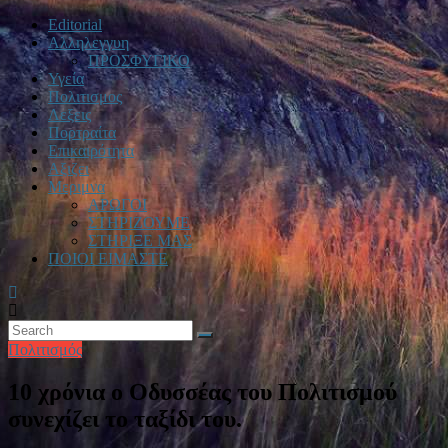
Editorial
Αλληλεγγυη
ΠΡΟΣΦΥΓΙΚΟ
Υγεία
Πολιτισμος
Λεξεις
Πορτραίτα
Επικαιρότητα
Αξιζει
Μεριμνα
ΑΡΩΓΟΙ
ΣΤΗΡΙΖΟΥΜΕ
ΣΤΗΡΙΞΕ ΜΑΣ
ΠΟΙΟΙ ΕΙΜΑΣΤΕ
Πολιτισμός
10 χρόνια ο Οδυσσέας του Πολιτισμού
συνεχίζει το ταξίδι του.