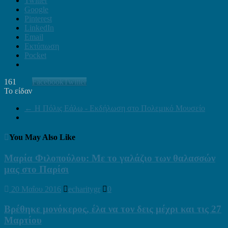
Twitter
Google
Pinterest
LinkedIn
Email
Εκτύπωση
Pocket
161
Facebook
Twitter
Το είδαν
←
Η Πόλις Εάλω - Εκδήλωση στο Πολεμικό Μουσείο
You May Also Like
Μαρία Φιλοπούλου: Με το γαλάζιο των θαλασσών
μας στο Παρίσι
20 Μαΐου 2016
echaritygr
0
Βρέθηκε μονόκερος, έλα να τον δεις μέχρι και τις 27
Μαρτίου