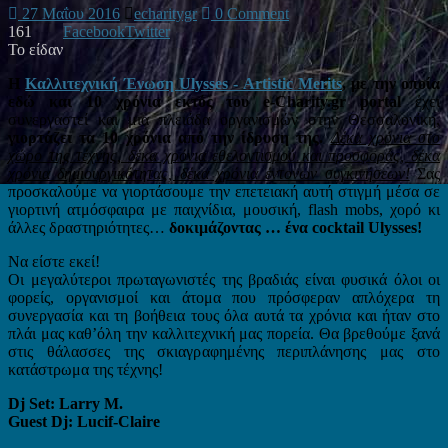
27 Μαΐου 2016
echaritygr
0 Comment
161
Facebook
Twitter
Το είδαν
Η
Καλλιτεχνική Ένωση Ulysses - Artistic Merits
, με την οποία
εδώ και 10 χρόνια εκτός του e-Charity.gr portal
έχει
συνεργαστεί και μια πλειάδα οργανισμών στην Θεσσαλονίκη,
γιορτάζει τα 10 χρόνια από την ίδρυση της.
Δέκα χρόνια στο
χώρο της τέχνης, δέκα χρόνια εθελοντισμού και προσφοράς, δέκα
χρόνια δημιουργικότητας, δέκα χρόνια έντονων συγκινήσεων!
Σας
προσκαλούμε να γιορτάσουμε την επετειακή αυτή στιγμή μέσα σε
γιορτινή ατμόσφαιρα με παιχνίδια, μουσική, flash mobs, χορό κι
άλλες δραστηριότητες…
δοκιμάζοντας … ένα cocktail Ulysses!
Να είστε εκεί!
Οι μεγαλύτεροι πρωταγωνιστές της βραδιάς είναι φυσικά όλοι οι
φορείς, οργανισμοί και άτομα που πρόσφεραν απλόχερα τη
συνεργασία και τη βοήθεια τους όλα αυτά τα χρόνια και ήταν στο
πλάι μας καθ’όλη την καλλιτεχνική μας πορεία. Θα βρεθούμε ξανά
στις θάλασσες της σκιαγρ
αφημένης περιπλάνησης μας στο
κατάστρωμα της τέχνης!
Dj Set: Larry M.
Guest Dj: Lucif-Claire