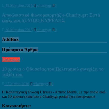
15 Μαρτίου 2016
echaritygr
0
Αποκλειστικό Φωτορεπορτάζ e-Charity.gr: Εφτά
ζωές, στο STYDIO ΚΥΨΕΛΗΣ
30 Μαρτίου 2016
echaritygr
0
AddBox
Πρόσφατα Άρθρα
Πολιτισμός
10 χρόνια ο Οδυσσέας του Πολιτισμού συνεχίζει το
ταξίδι του.
27 Μαΐου 2016
echaritygr
0
Η Καλλιτεχνική Ένωση Ulysses - Artistic Merits, με την οποία εδώ
και 10 χρόνια εκτός του e-Charity.gr portal έχει συνεργαστεί
Κοινοποιήστε: