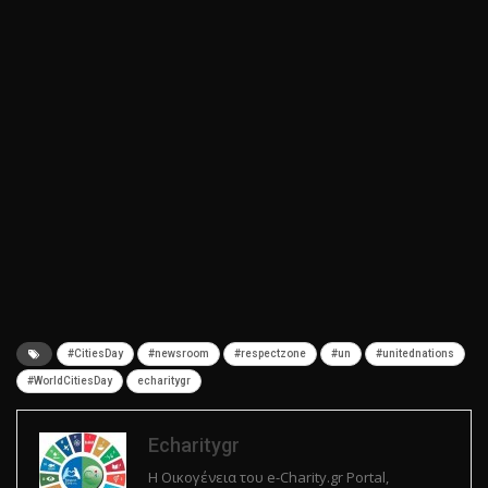
#CitiesDay
#newsroom
#respectzone
#un
#unitednations
#WorldCitiesDay
echaritygr
Echaritygr
Η Οικογένεια του e-Charity.gr Portal,