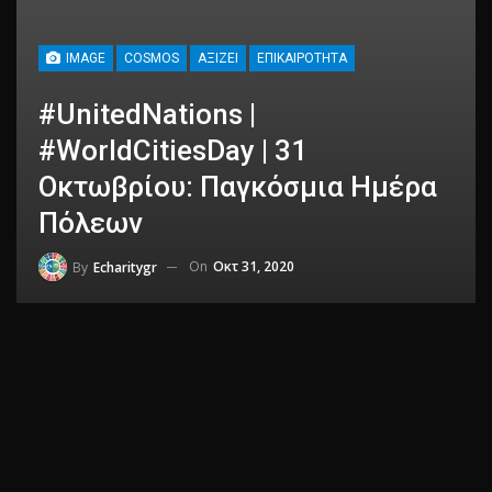
IMAGE
COSMOS
ΑΞΊΖΕΙ
ΕΠΙΚΑΙΡΌΤΗΤΑ
#UnitedNations |
#WorldCitiesDay | 31
Οκτωβρίου: Παγκόσμια Ημέρα
Πόλεων
On
Οκτ 31, 2020
By
Echaritygr