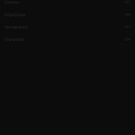
Cosmos
177
Στηρίζουμε
159
Προσφυγικό
157
Πορτραίτα
154