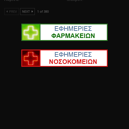
PREV
NEXT
1 of 380