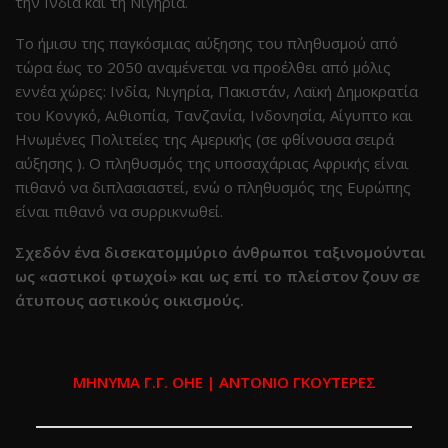
την Ινδία και τη Νιγηρία.
Το ήμισυ της παγκόσμιας αύξησης του πληθυσμού από
τώρα έως το 2050 αναμένεται να προέλθει από μόλις
εννέα χώρες: Ινδία, Νιγηρία, Πακιστάν, Λαϊκή Δημοκρατία
του Κονγκό, Αιθιοπία, Τανζανία, Ινδονησία, Αίγυπτο και
Ηνωμένες Πολιτείες της Αμερικής (σε φθίνουσα σειρά
αύξησης ). Ο πληθυσμός της υποσαχάριας Αφρικής είναι
πιθανό να διπλασιαστεί, ενώ ο πληθυσμός της Ευρώπης
είναι πιθανό να συρρικνωθεί.
Σχεδόν ένα δισεκατομμύριο άνθρωποι ταξινομούνται
ως «αστικοί φτωχοί» και ως επί το πλείστον ζουν σε
άτυπους αστικούς οικισμούς.
ΜΗΝΥΜΑ Γ.Γ. ΟΗΕ | ΑΝΤΟΝΙΟ ΓΚΟΥΤΕΡΕΣ