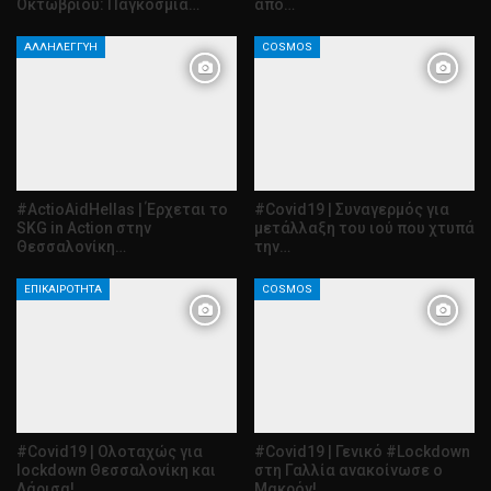
Οκτωβρίου: Παγκόσμια…
από…
ΑΛΛΗΛΕΓΓΎΗ
COSMOS
#ActioAidHellas | Έρχεται το
#Covid19 | Συναγερμός για
SKG in Action στην
μετάλλαξη του ιού που χτυπά
Θεσσαλονίκη…
την…
ΕΠΙΚΑΙΡΌΤΗΤΑ
COSMOS
#Covid19 | Ολοταχώς για
#Covid19 | Γενικό #Lockdown
lockdown Θεσσαλονίκη και
στη Γαλλία ανακοίνωσε ο
Λάρισα!
Μακρόν!