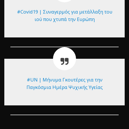
#Covid19 | Συναγερμός για μετάλλαξη του
ιού που χτυπά την Ευρώπη
#UN | Μήνυμα Γκουτέρες για την
Παγκόσμια Ημέρα Ψυχικής Υγείας