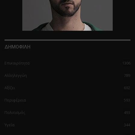
ΔΗΜΟΦΙΛΗ
Επικαιρότητα
1306
Αλληλεγγύη
789
Αξίζει
692
Περιφέρεια
593
Πολιτισμός
493
Υγεία
344