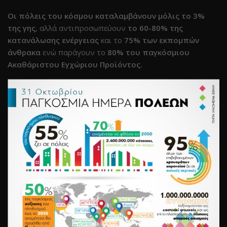
Οι πόλεις του κόσμου καταλαμβάνουν μόλις το 3%
της γης
, αλλά αντιπροσωπεύουν
το 60-80% της
κατανάλωσης ενέργειας
και το
75% των εκπομπών
άνθρακα
ενώ παράγουν το
80% του παγκόσμιου
Ακαθάριστου Εγχώριου Προϊόντος.