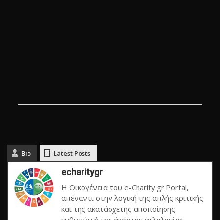
Bio
Latest Posts
echaritygr
Η Οικογένεια του e-Charity.gr Portal,
απέναντι στην λογική της απλής κριτικής
και της ακατάσχετης αποποίησης
ευθυνών ή της άκρατης φιλολογίας,