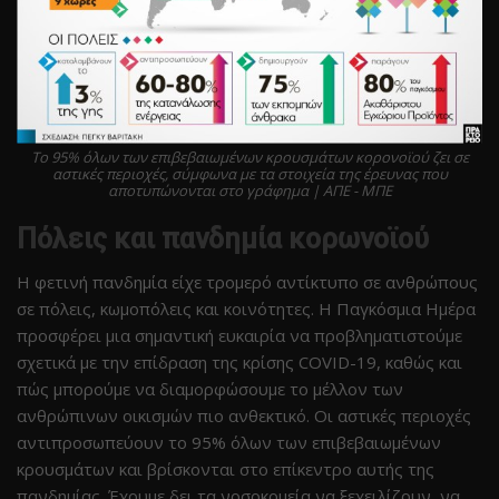
Το 95% όλων των επιβεβαιωμένων κρουσμάτων κορονοϊού ζει σε
αστικές περιοχές, σύμφωνα με τα στοιχεία της έρευνας που
αποτυπώνονται στο γράφημα | ΑΠΕ - ΜΠΕ
Πόλεις και πανδημία κορωνοϊού
Η φετινή πανδημία είχε τρομερό αντίκτυπο σε ανθρώπους
σε πόλεις, κωμοπόλεις και κοινότητες. Η Παγκόσμια Ημέρα
προσφέρει μια σημαντική ευκαιρία να προβληματιστούμε
σχετικά με την επίδραση της κρίσης COVID-19, καθώς και
πώς μπορούμε να διαμορφώσουμε το μέλλον των
ανθρώπινων οικισμών πιο ανθεκτικό. Οι αστικές περιοχές
αντιπροσωπεύουν το 95% όλων των επιβεβαιωμένων
κρουσμάτων και βρίσκονται στο επίκεντρο αυτής της
πανδημίας. Έχουμε δει τα νοσοκομεία να ξεχειλίζουν, να