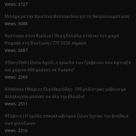
Views: 3727
Μιλάμε με την Χριστίνα Βοσνακίδου για τη Νευροϊνωμάτωση
Views: 3088
Χαστούκι στον Κικίλια | Όλη η Ελλάδα στέλνει τον μικρό
Ραφαήλ στη Βοστώνη | 773.025€ σήμερα
Views: 2687
#Story2tell | Elona Agolli, η ηρωίδα των Γρεβενών που έφτιαξε
και χάρισε 600 μάσκες σε 9 μέρες!
Views: 2569
#Hellines | Μάριος Ελευθεριάδης: 199 μοδίστρες ράβουν με
Αλληλεγγύη μάσκες σε όλη την Ελλάδα!
Views: 2511
#Εύβοια | Η ομάδα απεγκλωβισμού ζώων ζητάει την βοήθεια
των φιλόζωων
Views: 2210