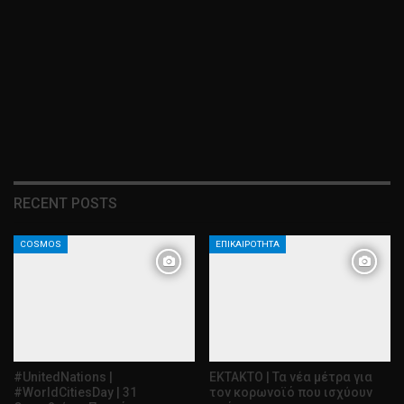
RECENT POSTS
COSMOS
ΕΠΙΚΑΙΡΌΤΗΤΑ
#UnitedNations |
ΕΚΤΑΚΤΟ | Τα νέα μέτρα για
#WorldCitiesDay | 31
τον κορωνοϊό που ισχύουν