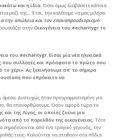
ακάτω και η ίδια.
Όσοι όμως διαβάσετε κάποια
τια μαζί της… Έτσι, την καλέσαμε να μας μιλήσει
ια την απώλεια και τον επαναπροσδιορισμό
ρουσιάζει στην
Οικογένεια του #echaritygr το
α του #echaritygr. Είσαι μία νέα ηλικιακά
ές σου συλλογές και πρόσφατα το πρώτο σου
 το χέρι». Ας ξεκινήσουμε απ’ το σήμερα
αρουσίαση που επρόκειτο να
ει άμεσα. Δυστυχώς ήταν προγραμματισμένη για
όσο, θα επανορθώσουμε. Όσον αφορά τώρα το
 και της Λίνας, οι οποίες ζούνε μια
νότα από το παρελθόν της οικογένειας.
Τότε
ία σημαδεύονται από ένα τραγικό γεγονός, την
ολγοθάς τους. Καλούνται να σταθούν στα πόδια