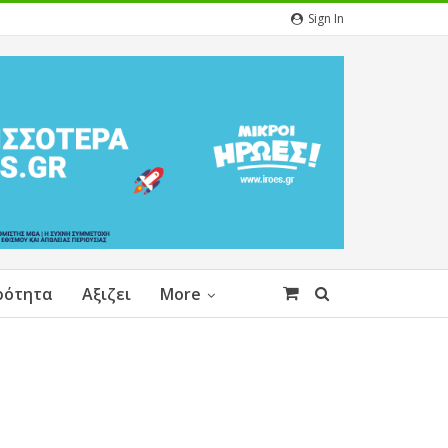
Sign In
ρότητα
Αξιζει
More