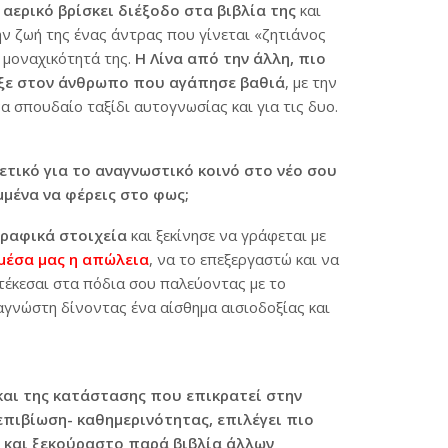
 αερικό βρίσκει διέξοδο στα βιβλία της
και
ην ζωή της ένας άντρας που γίνεται «ζητιάνος
 μοναχικότητά της.
Η Λίνα από την άλλη, πιο
οιξε στον άνθρωπο που αγάπησε βαθιά
, με την
να σπουδαίο ταξίδι αυτογνωσίας και για τις δυο.
τικό για το αναγνωστικό κοινό στο νέο σου
μμένα να φέρεις στο φως;
ραφικά στοιχεία
και ξεκίνησε να γράφεται με
μέσα μας η απώλεια
, να το επεξεργαστώ και να
τέκεσαι στα πόδια σου παλεύοντας με το
αγνώστη δίνοντας ένα αίσθημα αισιοδοξίας και
και της κατάστασης που επικρατεί στην
επιβίωση- καθημερινότητας, επιλέγει πιο
ο και ξεκούραστο παρά βιβλία άλλων