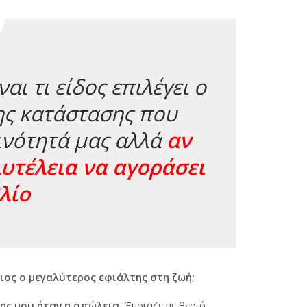
αι τι είδος επιλέγει ο
ης κατάστασης που
ινότητά μας αλλά
αν
υτέλεια να αγοράσει
λίο
ιος ο μεγαλύτερος εφιάλτης στη ζωή;
ης μου ήταν η απώλεια.
Έμοιαζε με θεριό