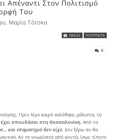
ει Απέναντι Στον Πολιτισμό
Μορφή Του
ο, Μαρία Τότσκα
IMAGE
ΠΟΡΤΡΑΊΤΑ
0
οίησης. Πριν λίγο καιρό εκδόθηκε, μάλιστα, το
 έχει σπουδάσει στη Θεσσαλονίκη.
Από τα
ε… και σταματημό δεν είχε.
Δεν ξέρω αν θα
αντική. Αν τη γνωρίσετε από κοντά, ίσως τίποτε