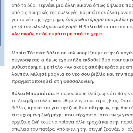
από τα δύο.
Περνάει μια άλλη εικόνα όπως δήλωσε παρ
από τις ποιητικές της συλλογές, θα μπείτε σε άλλα μονοπά
για το νέο της εγχείρημα,
ένα μυθιστόρημα που μιλάει γ
μετά τον ολοκληρωτικό χαμό.
Η
Βάλια Μπαμπέτσα
πα
«Αν ακούς απόψε κράτα με από το χέρι»…
Μαρία Τότσκα: Βάλια σε καλωσορίζουμε στην Οικογένει
συγγραφέας κι όμως έχουν ήδη εκδοθεί δύο ποιητικ
μυθιστόρημα, με τίτλο «Αν ακούς απόψε κράτα με από
λοιπόν. Μίλησέ μας για το νέο σου βιβλίο και την π
πραγματοποιηθεί στη Θεσσαλονίκη.
Βάλια Μπαμπέτσα:
Η παρουσίαση ελπίζουμε ότι θα γίν
το Δεκέμβριο αλλά ακυρώθηκε λόγω ανωτέρας βίας. Ωστ
βιβλίο,
πρόκειται για την ζωή δυο αδερφών, της Αρετής
ευτυχισμένη ζωή μέχρι που «έρχονται στο φως» γεγο
αρχίζει η ζωή τους να παίρνει άλλη τροχιά και στην πορε
απώλεια του πατέρα. Από εκείνη την στιγμή ξεκινάει ο Γ