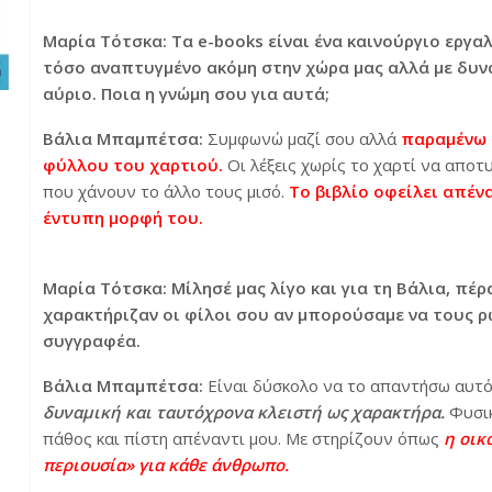
Μαρία Τότσκα: Τα e-books είναι ένα καινούργιο εργα
τόσο αναπτυγμένο ακόμη στην χώρα μας αλλά με δυνα
αύριο. Ποια η γνώμη σου για αυτά;
Βάλια Μπαμπέτσα:
Συμφωνώ μαζί σου αλλά
παραμένω 
φύλλου του χαρτιού.
Οι λέξεις χωρίς το χαρτί να απο
που χάνουν το άλλο τους μισό.
Το βιβλίο οφείλει απέν
έντυπη μορφή του.
Μαρία Τότσκα: Μίλησέ μας λίγο και για τη Βάλια, πέ
χαρακτήριζαν οι φίλοι σου αν μπορούσαμε να τους ρ
συγγραφέα.
Βάλια Μπαμπέτσα:
Είναι δύσκολο να το απαντήσω αυτό
δυναμική και ταυτόχρονα κλειστή ως χαρακτήρα.
Φυσικ
πάθος και πίστη απέναντι μου. Με στηρίζουν όπως
η οικ
περιουσία» για κάθε άνθρωπο.