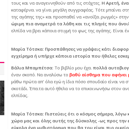
τους και να αναγεννηθούν από τις στάχτες.
Η Αρετή, ένα
καταφέρνει να γίνει μεγάλη συγγραφέας. Τότε μπαίνει στ
της αγάπης της» και προσπαθεί να «ανοίξει ρωγμές» στην
ώριμη πια αναμετρά τα λάθη και τις πληγές που άν
ελπίδα να βρει κάποια στιγμή το φως της αγάπης. Είναι έ
Μαρία Τότσκα: Προσπάθησες να γράψεις κάτι διαφορε
εγχείρημα ή υπήρχε κάποια ιστορία που ήθελες εσκε
Βάλια Μπαμπέτσα:
Το βιβλίο μου έχει
πολλά αυτοβιογ
έναν σκοπό. Να αναλύσω το
βαθύ αίσθημα που αφήνει 
μάθω πρώτα απ’ όλα εγώ η ίδια πόσο σπουδαίο είναι να σ
σκοτάδι. Έπειτα αυτό ήθελα να το επικοινωνήσω στον αν
ελπίδας.
Μαρία Τότσκα: Πιστεύεις ότι ο κόσμος σήμερα, λόγω 
χώρα μας και όλης αυτής της δύσκολης -ως προς την 
εύκολα ένα μυθιστόρημα που θα του είναι πιο οικεί