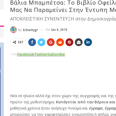
Βάλια Μπαμπέτσα: Το Βιβλίο Οφείλ
Μας Να Παραμείνει Στην Έντυπη 
ΑΠΟΚΛΕΙΣΤΙΚΗ ΣΥΝΕΝΤΕΥΞΗ στην Δημοσιογράφ
On
Ιαν 6, 2019
By
Echaritygr
167
196
Facebook
Twitter
Subscribe
Νέα σε ηλικία αλλά όχι στον χώρο της συγγραφής και της π
πρώτο της μυθιστόρημα.
Κατάγεται από την Βέροια και
μαθητικά χρόνια ήταν ανήσυχο πνεύμα και
έγραφε, έγραφ
μπορούσες να την χαρακτηρίσεις ονειροπόλα ή απλώς ρομ