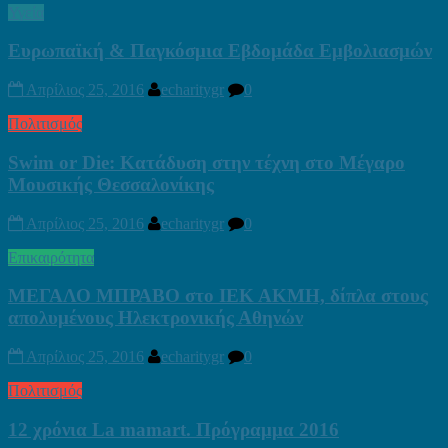
Υγεία
Ευρωπαϊκή & Παγκόσμια Εβδομάδα Εμβολιασμών
Απρίλιος 25, 2016
echaritygr
0
Πολιτισμός
Swim or Die: Κατάδυση στην τέχνη στο Μέγαρο
Μουσικής Θεσσαλονίκης
Απρίλιος 25, 2016
echaritygr
0
Επικαιρότητα
ΜΕΓΑΛΟ ΜΠΡΑΒΟ στo ΙΕΚ ΑΚΜΗ, δίπλα στους
απολυμένους Ηλεκτρονικής Αθηνών
Απρίλιος 25, 2016
echaritygr
0
Πολιτισμός
12 χρόνια La mamart. Πρόγραμμα 2016