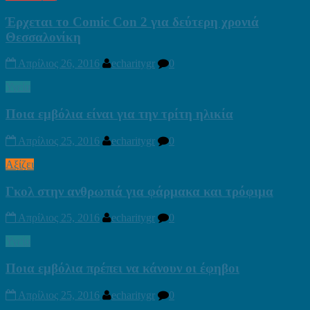
Έρχεται το Comic Con 2 για δεύτερη χρονιά
Θεσσαλονίκη
Απρίλιος 26, 2016
echaritygr
0
Υγεία
Ποια εμβόλια είναι για την τρίτη ηλικία
Απρίλιος 25, 2016
echaritygr
0
Αξίζει
Γκολ στην ανθρωπιά για φάρμακα και τρόφιμα
Απρίλιος 25, 2016
echaritygr
0
Υγεία
Ποια εμβόλια πρέπει να κάνουν οι έφηβοι
Απρίλιος 25, 2016
echaritygr
0