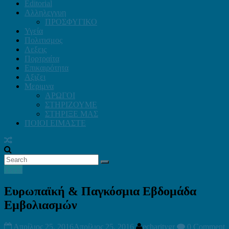
Editorial
Αλληλεγγυη
ΠΡΟΣΦΥΓΙΚΟ
Υγεία
Πολιτισμος
Λεξεις
Πορτραίτα
Επικαιρότητα
Αξιζει
Μεριμνα
ΑΡΩΓΟΙ
ΣΤΗΡΙΖΟΥΜΕ
ΣΤΗΡΙΞΕ ΜΑΣ
ΠΟΙΟΙ ΕΙΜΑΣΤΕ
Υγεία
Ευρωπαϊκή & Παγκόσμια Εβδομάδα
Εμβολιασμών
Απρίλιος 25, 2016
Απρίλιος 25, 2016
echaritygr
0 Comment