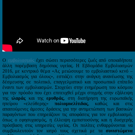
Ο
εμβολιασμός
έχει σώσει περισσότερες ζωές από οποιαδήποτε
άλλη παρέμβαση δημόσιας υγείας. Η Εβδομάδα Εμβολιασμών
2016, με κεντρικό θέμα «Ας μειώσουμε το εμβολιαστικό κενό –
Εμβολιασμός για όλους», εστιάζει στην ανάγκη ανανέωσης της
δέσμευσης σε πολιτικό, επαγγελματικό και προσωπικό επίπεδο
έναντι των εμβολιασμών. Στοχεύει στην ενημέρωση του κόσμου
για την πρόοδο που έχει επιτευχθεί μέχρι στιγμής στην εξάλειψη
της
ιλαράς
και της
ερυθράς
, στη διατήρηση της ευρωπαϊκής
ηπείρου «ελεύθερης»
πολιομυελίτιδας
, καθώς και στις
απαιτούμενες άμεσες δράσεις για την αντιμετώπιση των βασικών
παραγόντων που επηρεάζουν τις αποφάσεις για τον εμβολιασμό,
όπως ο εφησυχασμός, η έλλειψη εμπιστοσύνης και η δυσχερής
πρόσβαση στις υπηρεσίες υγείας. Οι πολίτες ενθαρρύνονται να
συμβουλευτούν τον ιατρό τους σχετικά με τα
συνιστώμενα