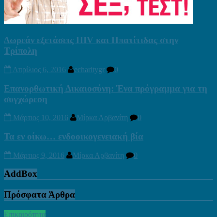
Δωρεάν εξετάσεις HIV και Ηπατίτιδας στην
Τρίπολη
Απρίλιος 6, 2016
echaritygr
0
Επανορθωτική Δικαιοσύνη: Ένα πρόγραμμα για τη
συγχώρεση
Μάρτιος 10, 2016
Μίρκα Αρβανίτη
0
Τα εν οίκω… ενδοοικογενειακή βία
Μάρτιος 9, 2016
Μίρκα Αρβανίτη
0
AddBox
Πρόσφατα Άρθρα
Επικαιρότητα