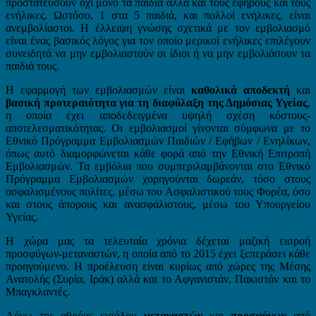
προστατεύσουν όχι μόνο τα παιδιά αλλά και τους εφήβους και τους
ενήλικες. Ωστόσο, 1 στα 5 παιδιά, και πολλοί ενήλικες, είναι
ανεμβολίαστοι. Η έλλειψη γνώσης σχετικά με τον εμβολιασμό
είναι ένας βασικός λόγος για τον οποίο μερικοί ενήλικες επιλέγουν
συνειδητά να μην εμβολιαστούν οι ίδιοι ή να μην εμβολιάσουν τα
παιδιά τους.
Η εφαρμογή των εμβολιασμών είναι
καθολικά αποδεκτή
και
βασική προτεραιότητα για τη διαφύλαξη της Δημόσιας Υγείας
,
η οποία έχει αποδεδειγμένα υψηλή σχέση κόστους-
αποτελεσματικότητας. Οι εμβολιασμοί γίνονται σύμφωνα με το
Εθνικό Πρόγραμμα Εμβολιασμών Παιδιών / Εφήβων / Ενηλίκων,
όπως αυτό διαμορφώνεται κάθε φορά από την Εθνική Επιτροπή
Εμβολιασμών. Τα εμβόλια που συμπεριλαμβάνονται στο Εθνικό
Πρόγραμμα Εμβολιασμών χορηγούνται δωρεάν, τόσο στους
ασφαλισμένους πολίτες, μέσω του Ασφαλιστικού τους Φορέα, όσο
και στους άπορους και ανασφάλιστους, μέσω του Υπουργείου
Υγείας.
Η χώρα μας τα τελευταία χρόνια δέχεται μαζική εισροή
προσφύγων-μεταναστών, η οποία από το 2015 έχει ξεπεράσει κάθε
προηγούμενο. Η προέλευση είναι κυρίως από χώρες της Μέσης
Ανατολής (Συρία, Ιράκ) αλλά και το Αφγανιστάν, Πακιστάν και το
Μπαγκλαντές.
Λόγω της αθρόας εισόδου
μεταναστών
και
προσφύγων
από