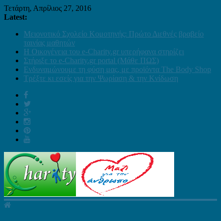
Τετάρτη, Απρίλιος 27, 2016
Latest:
Μειονοτικό Σχολείο Κομοτηνής: Πρώτο Διεθνές βραβείο
ταινίας μαθητών
Η Οικογένεια του e-Charity.gr υπερήφανα στηρίζει
Στήριξε το e-Charity.gr portal (Μάθε ΠΩΣ)
Ενδυναμώνουμε τη φύση μας, με προϊόντα The Body Shop
Τρέξτε κι εσείς για την Ψωρίαση & την Κνίδωση