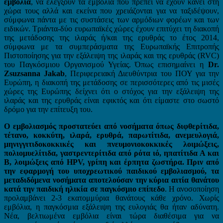
εμβόλια
, να ελέγξουν τα εμβόλια που πρέπει να έχουν κάνει στη
χώρα τους αλλά και εκείνα που χρειάζονται για να ταξιδέψουν,
σύμφωνα πάντα με τις συστάσεις των αρμόδιων φορέων και των
ειδικών. Τριάντα-δύο ευρωπαϊκές χώρες έχουν επιτύχει τη διακοπή
της μετάδοσης της ιλαράς ή/και της ερυθράς το έτος 2014,
σύμφωνα με τα συμπεράσματα της Ευρωπαϊκής Επιτροπής
Πιστοποίησης για την εξάλειψη της ιλαράς και της ερυθράς (RVC)
του Παγκόσμιου Οργανισμού Υγείας. Όπως επισημαίνει η
Dr.
Zsuzsanna Jakab
, Περιφερειακή Διευθύντρια του ΠΟΥ για την
Ευρώπη, η διακοπή της μετάδοσης σε περισσότερες από τις μισές
χώρες της Ευρώπης δείχνει ότι ο στόχος για την εξάλειψη της
ιλαράς και της ερυθράς είναι εφικτός και ότι είμαστε στο σωστό
δρόμο για την επίτευξη του.
Ο εμβολιασμός προστατεύει από νοσήματα όπως διφθερίτιδα,
τέτανο, κοκκύτη, ιλαρά, ερυθρά, παρωτίτιδα, ανεμευλογιά,
μηνιγγιτιδοκοκκικές και πνευμονιοκοκκικές λοιμώξεις,
πολιομυελίτιδα, γαστρεντερίτιδα από ρότα ιό, ηπατίτιδα Α και
Β, λοιμώξεις από HPV, γρίπη και έρπητα ζωστήρα. Πριν από
την εφαρμογή του υποχρεωτικού παιδικού εμβολιασμού, τα
μεταδιδόμενα νοσήματα αποτελούσαν την κύρια αιτία θανάτου
κατά την παιδική ηλικία σε παγκόσμιο επίπεδο
. Η ανοσοποίηση
προλαμβάνει 2-3 εκατομμύρια θανάτους κάθε χρόνο. Χωρίς
εμβόλια, η παγκόσμια εξάλειψη της ευλογιάς θα ήταν αδύνατη.
Νέα, βελτιωμένα εμβόλια είναι τώρα διαθέσιμα για να