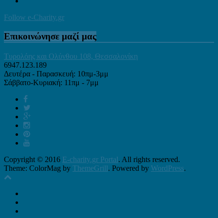
Follow e-Charity.gr
Επικοινώνησε μαζί μας
Τυρολόης και Ολύνθου 108, Θεσσαλονίκη
6947.123.189
Δευτέρα - Παρασκευή: 10πμ-3μμ
Σάββατο-Κυριακή: 11πμ - 7μμ
Copyright © 2016
E-charity.gr Portal
. All rights reserved.
Theme: ColorMag by
ThemeGrill
. Powered by
WordPress
.