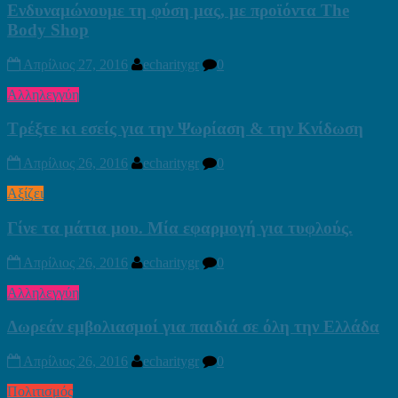
Ενδυναμώνουμε τη φύση μας, με προϊόντα The
Body Shop
Απρίλιος 27, 2016
echaritygr
0
Αλληλεγγύη
Τρέξτε κι εσείς για την Ψωρίαση & την Κνίδωση
Απρίλιος 26, 2016
echaritygr
0
Αξίζει
Γίνε τα μάτια μου. Μία εφαρμογή για τυφλούς.
Απρίλιος 26, 2016
echaritygr
0
Αλληλεγγύη
Δωρεάν εμβολιασμοί για παιδιά σε όλη την Ελλάδα
Απρίλιος 26, 2016
echaritygr
0
Πολιτισμός