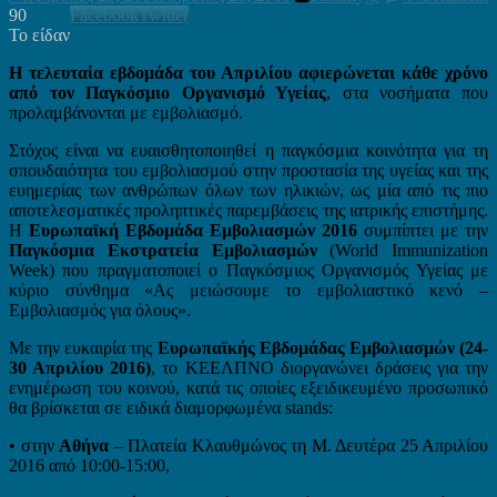
90
Facebook
Twitter
Το είδαν
Η τελευταία εβδομάδα του Απριλίου αφιερώνεται κάθε χρόνο
από τον Παγκόσμιο Οργανισμό Υγείας
, στα νοσήματα που
προλαμβάνονται με εμβολιασμό.
Στόχος είναι να ευαισθητοποιηθεί η παγκόσμια κοινότητα για τη
σπουδαιότητα του εμβολιασμού στην προστασία της υγείας και της
ευημερίας των ανθρώπων όλων των ηλικιών, ως μία από τις πιο
αποτελεσματικές προληπτικές παρεμβάσεις της ιατρικής επιστήμης.
Η
Ευρωπαϊκή Εβδομάδα Εμβολιασμών 2016
συμπίπτει με την
Παγκόσμια Εκστρατεία Εμβολιασμών
(World Immunization
Week) που πραγματοποιεί ο Παγκόσμιος Οργανισμός Υγείας με
κύριο σύνθημα «Ας μειώσουμε το εμβολιαστικό κενό –
Εμβολιασμός για όλους».
Με την ευκαιρία της
Ευρωπαϊκής Εβδομάδας Εμβολιασμών (24-
30 Απριλίου 2016)
, το ΚΕΕΛΠΝΟ διοργανώνει δράσεις για την
ενημέρωση του κοινού, κατά τις οποίες εξειδικευμένο προσωπικό
θα βρίσκεται σε ειδικά διαμορφωμένα stands:
• στην
Αθήνα
– Πλατεία Κλαυθμώνος τη Μ. Δευτέρα 25 Απριλίου
2016 από 10:00-15:00,