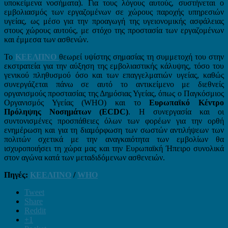
υποκείμενα νοσήματα). Για τους λόγους αυτούς, συστήνεται ο
εμβολιασμός των εργαζομένων σε χώρους παροχής υπηρεσιών
υγείας, ως μέσο για την προαγωγή της υγειονομικής ασφάλειας
στους χώρους αυτούς, με στόχο της προστασία των εργαζομένων
και έμμεσα των ασθενών.
Το
ΚΕΕΛΠΝΟ
θεωρεί υψίστης σημασίας τη συμμετοχή του στην
εκστρατεία για την αύξηση της εμβολιαστικής κάλυψης, τόσο του
γενικού πληθυσμού όσο και των επαγγελματιών υγείας, καθώς
συνεργάζεται πάνω σε αυτό το αντικείμενο με διεθνείς
οργανισμούς προστασίας της Δημόσιας Υγείας, όπως ο Παγκόσμιος
Οργανισμός Υγείας (WHO) και το
Ευρωπαϊκό Κέντρο
Πρόληψης Νοσημάτων (ECDC)
. Η συνεργασία και οι
συντονισμένες προσπάθειες όλων των φορέων για την ορθή
ενημέρωση και για τη διαμόρφωση των σωστών αντιλήψεων των
πολιτών σχετικά με την αναγκαιότητα των εμβολίων θα
ισχυροποιήσει τη χώρα μας και την Ευρωπαϊκή Ήπειρο συνολικά
στον αγώνα κατά των μεταδιδόμενων ασθενειών.
Πηγές:
ΚΕΕΛΠΝΟ
/
WHO
Tweet
Share
Reddit
+1