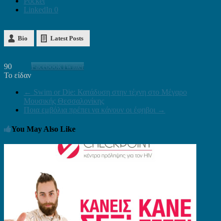
Pocket
LinkedIn
0
Bio
Latest Posts
90
Facebook
Twitter
Το είδαν
←
Swim or Die: Κατάδυση στην τέχνη στο Μέγαρο
Μουσικής Θεσσαλονίκης
Ποια εμβόλια πρέπει να κάνουν οι έφηβοι
→
You May Also Like