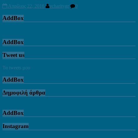
Απρίλιος 22, 2016
echaritygr
0
AddBox
AddBox
Tweet us
Τα tweets μου
AddBox
Δημοφιλή άρθρα
AddBox
Instagram