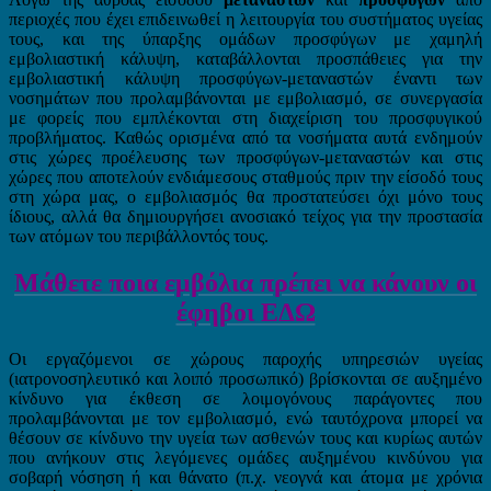
περιοχές που έχει επιδεινωθεί η λειτουργία του συστήματος υγείας
τους, και της ύπαρξης ομάδων προσφύγων με χαμηλή
εμβολιαστική κάλυψη, καταβάλλονται προσπάθειες για την
εμβολιαστική κάλυψη προσφύγων-μεταναστών έναντι των
νοσημάτων που προλαμβάνονται με εμβολιασμό, σε συνεργασία
με φορείς που εμπλέκονται στη διαχείριση του προσφυγικού
προβλήματος. Καθώς ορισμένα από τα νοσήματα αυτά ενδημούν
στις χώρες προέλευσης των προσφύγων-μεταναστών και στις
χώρες που αποτελούν ενδιάμεσους σταθμούς πριν την είσοδό τους
στη χώρα μας, ο εμβολιασμός θα προστατεύσει όχι μόνο τους
ίδιους, αλλά θα δημιουργήσει ανοσιακό τείχος για την προστασία
των ατόμων του περιβάλλοντός τους.
Μάθετε ποια εμβόλια πρέπει να κάνουν οι
έφηβοι ΕΔΩ
Οι εργαζόμενοι σε χώρους παροχής υπηρεσιών υγείας
(ιατρονοσηλευτικό και λοιπό προσωπικό) βρίσκονται σε αυξημένο
κίνδυνο για έκθεση σε λοιμογόνους παράγοντες που
προλαμβάνονται με τον εμβολιασμό, ενώ ταυτόχρονα μπορεί να
θέσουν σε κίνδυνο την υγεία των ασθενών τους και κυρίως αυτών
που ανήκουν στις λεγόμενες ομάδες αυξημένου κινδύνου για
σοβαρή νόσηση ή και θάνατο (π.χ. νεογνά και άτομα με χρόνια