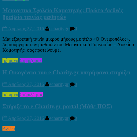
Μειονοτικό Σχολείο Κομοτηνής: Πρώτο Διεθνές
βραβείο ταινίας μαθητών
Απρίλιος 27, 2016
echaritygr
0
Μια εξαιρετική ταινία μικρού μήκους με τίτλο «Ο Ονειροπόλος»,
δημιούργημα των μαθητών του Μειονοτικού Γυμνασίου – Λυκείου
Κομοτηνής, σάς προτείνουμε.
μέριμνα
Στηρίζουμε
Η Οικογένεια του e-Charity.gr υπερήφανα στηρίζει
Απρίλιος 27, 2016
echaritygr
0
μέριμνα
Στήριξέ μας
Στήριξε το e-Charity.gr portal (Μάθε ΠΩΣ)
Απρίλιος 27, 2016
echaritygr
0
Αξίζει