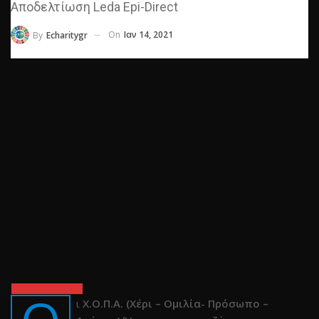
Αποδελτίωση Leda Epi-Direct
On
Ιαν 14, 2021
By
Echaritygr
ι
Χ.Ο.Π.Α. (Χέρι – Ομιλία- Πρόσωπο –