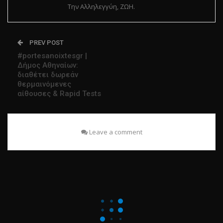
Την Αλληλεγγύη, ΖΩΗ.
PREV POST
#portesanoixtesgr |
Δήμος Αθηναίων:
διαθέτει δωρεάν
θερμαινόμενες
αίθουσες & Rapid Tests
Leave a comment