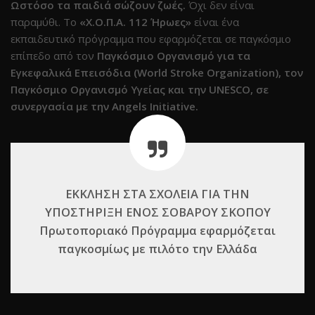
Ωστόσο τα παιδιά σώζουν ζωές.
Όχι δεν είναι
παραμύθι. Το
«Χ.Ο.Π.Α. 112 Ήρωες»
είναι ένα
εκπαιδευτικό πρόγραμμα που εφαρμόζεται σε παγκόσμιο
επίπεδο από τον
Παγκόσμιο Οργανισμό για τα
Εγκεφαλικά Επεισόδια (World Stroke Organization), τον
Παγκόσμιο Οργανισμό Υγείας και την UNESCO, σε
συνεργασία με την Angels Initiative.
ΕΚΚΛΗΣΗ ΣΤΑ ΣΧΟΛΕΙΑ ΓΙΑ ΤΗΝ
ΥΠΟΣΤΗΡΙΞΗ ΕΝΟΣ ΣΟΒΑΡΟΥ ΣΚΟΠΟΥ
Πρωτοποριακό Πρόγραμμα εφαρμόζεται
παγκοσμίως με πιλότο την Ελλάδα