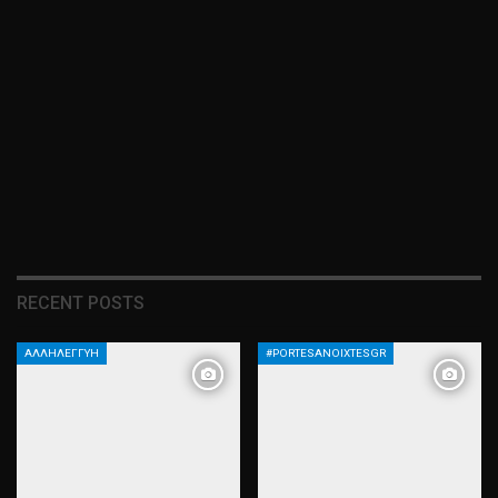
RECENT POSTS
ΑΛΛΗΛΕΓΓΎΗ
#PORTESANOIXTESGR