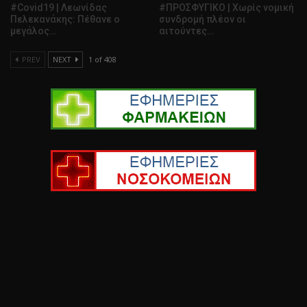
#Covid19 | Λεωνίδας
#ΠΡΟΣΦΥΓΙΚΟ | Χωρίς νομική
Πελεκανάκης: Πέθανε ο
συνδρομή πλέον οι
μεγάλος…
αιτούντες…
PREV
NEXT
1 of 408