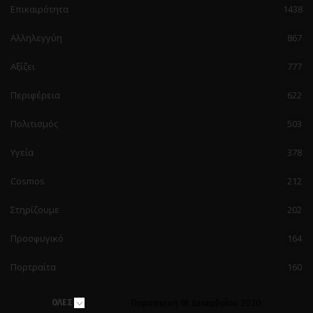
Επικαιρότητα
1438
Αλληλεγγύη
867
Αξίζει
777
Περιφέρεια
622
Πολιτισμός
503
Υγεία
378
Cosmos
212
Στηρίζουμε
202
Προσφυγικό
164
Πορτραίτα
160