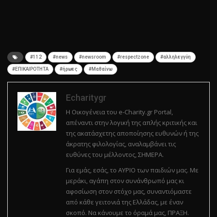
#112
#news
#newsroom
#respectzone
#αλληλεγγύη
#ΕΠΙΚΑΙΡΟΤΗΤΑ
#ήρωες
#Μαθαίνω
Echaritygr
Η Οικογένεια του e-Charity.gr Portal,
απέναντι στην λογική της απλής κριτικής και
της ακατάσχετης αποποίησης ευθυνών ή της
άκρατης φιλολογίας, αναλαμβάνει τις
ευθύνες του μέλλοντος, ΣΗΜΕΡΑ.
Για εμάς, εσάς, το ΑΥΡΙΟ των παιδιών μας. Με
μεράκι, αγάπη στον συνάνθρωπό μας κι
αφοσίωση στον στόχο μας, συναντιόμαστε
από κάθε γειτονιά της Ελλάδας, με έναν
σκοπό. Να κάνουμε το όραμά μας, ΠΡΑΞΗ.