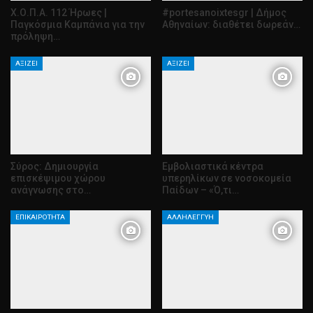
Χ.Ο.Π.Α. 112 Ήρωες |
#portesanoixtesgr | Δήμος
Παγκόσμια Καμπάνια για την
Αθηναίων: διαθέτει δωρεάν…
πρόληψη…
ΑΞΊΖΕΙ
ΑΞΊΖΕΙ
Σύρος: Δημιουργία
Εμβολιαστικά κέντρα
επισκέψιμου χώρου
υπερηλίκων σε νοσοκομεία
ανάγνωσης στο…
Παίδων – «Ό,τι…
ΕΠΙΚΑΙΡΌΤΗΤΑ
ΑΛΛΗΛΕΓΓΎΗ