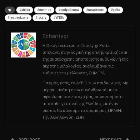
#africa
#cosmos
#endpolionow
#newsroom
#polio
#respectzone
#rotary
#ΥΓΕΙΑ
Echaritygr
Η Οικογένεια του e-Charity.gr Portal,
απέναντι στην λογική της απλής κριτικής και
της ακατάσχετης αποποίησης ευθυνών ή της
άκρατης φιλολογίας, αναλαμβάνει τις
ευθύνες του μέλλοντος, ΣΗΜΕΡΑ.
Για εμάς, εσάς, το ΑΥΡΙΟ των παιδιών μας. Με
μεράκι, αγάπη στον συνάνθρωπό μας κι
αφοσίωση στον στόχο μας, συναντιόμαστε
από κάθε γειτονιά της Ελλάδας, με έναν
σκοπό. Να κάνουμε το όραμά μας, ΠΡΑΞΗ.
Την Αλληλεγγύη, ΖΩΗ.
PREV POST
NEXT POST