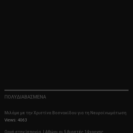
ΠΟΛΥΔΙΑΒΑΣΜΕΝΑ
Μιλάμε με την Χριστίνα Βοσνακίδου για τη Νευροϊνωμάτωση
Views: 4063
Οργή στην Ισπανία. | Αθώοι οι 5 βιαστές 14χρονης