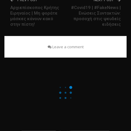
Αρχιεπίσκοπος Κρήτης
#Covid19 | #FakeNews |
Ειρηναίος | Μη φοράτε
Ενώσεις Συντακτών:
μάσκες κάνουν κακό
προσοχή στις ψευδείς
στην πίστη!
ειδήσεις
Leave a comment