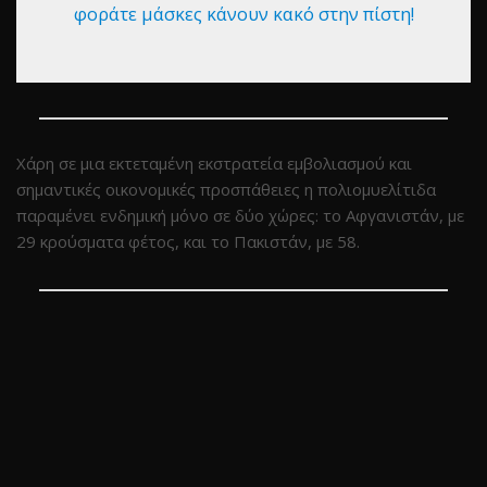
φοράτε μάσκες κάνουν κακό στην πίστη!
Χάρη σε μια εκτεταμένη εκστρατεία εμβολιασμού και
σημαντικές οικονομικές προσπάθειες η πολιομυελίτιδα
παραμένει ενδημική μόνο σε δύο χώρες: το Αφγανιστάν, με
29 κρούσματα φέτος, και το Πακιστάν, με 58.