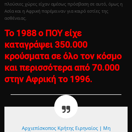
πλούσιες χώρες είχαν αμέσως πρόσβαση σε αυτό, όμως η
Ασία και η Αφρική παρέμειναν για καιρό εστίες της
ασθένειας.
Το 1988 ο ΠΟΥ είχε
καταγράψει 350.000
κρούσματα σε όλο τον κόσμο
και περισσότερα από 70.000
στην Αφρική το 1996.
Αρχιεπίσκοπος Κρήτης Ειρηναίος | Μη