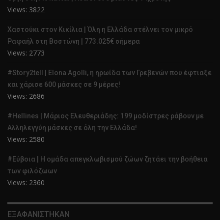
Views: 3822
Χαστούκι στον Κικίλια | Όλη η Ελλάδα στέλνει τον μικρό
Ραφαήλ στη Βοστώνη | 773.025€ σήμερα
Views: 2773
#Story2tell | Elona Agolli, η ηρωίδα των Γρεβενών που έφτιαξε
και χάρισε 600 μάσκες σε 9 μέρες!
Views: 2686
#Hellines | Μάριος Ελευθεριάδης: 199 μοδίστρες ράβουν με
Αλληλεγγύη μάσκες σε όλη την Ελλάδα!
Views: 2580
#Εύβοια | Η ομάδα απεγκλωβισμού ζώων ζητάει την βοήθεια
των φιλόζωων
Views: 2360
ΕΞΑΦΑΝΙΣΤΗΚΑΝ