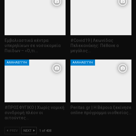
Εμβολιαστικά κέντρα
#Covid19 | Λεωνίδας
υπερηλίκων σε νοσοκομεία
Πελεκανάκης: Πέθανε ο
Παίδων – «Ό,τι…
μεγάλος…
ΑΛΛΗΛΕΓΓΎΗ
ΑΛΛΗΛΕΓΓΎΗ
#ΠΡΟΣΦΥΓΙΚΟ | Χωρίς νομική
Peritas.gr | Η Βέροια ξεκίνησε
συνδρομή πλέον οι
online πρόγραμμα υιοθεσίας…
αιτούντες…
PREV
NEXT
1 of 408