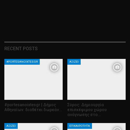
RECENT POSTS
#PORTESANOIXTESGR
ΑΞΊΖΕΙ
#portesanoixtesgr | Δήμος
Σύρος: Δημιουργία
Αθηναίων: διαθέτει δωρεάν…
επισκέψιμου χώρου
ανάγνωσης στο…
ΑΞΊΖΕΙ
ΕΠΙΚΑΙΡΌΤΗΤΑ