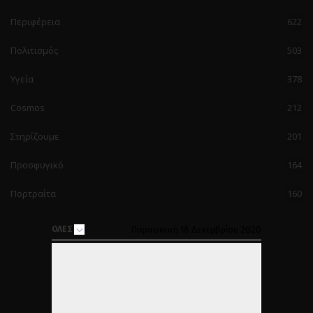
Περιφέρεια
622
Πολιτισμός
503
Υγεία
378
Cosmos
212
Στηρίζουμε
201
Προσφυγικό
164
Πορτραίτα
160