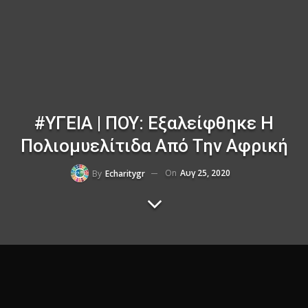
#ΥΓΕΙΑ | ΠΟΥ: Εξαλείφθηκε Η
Πολιομυελίτιδα Από Την Αφρική
On
Αυγ 25, 2020
By
Echaritygr