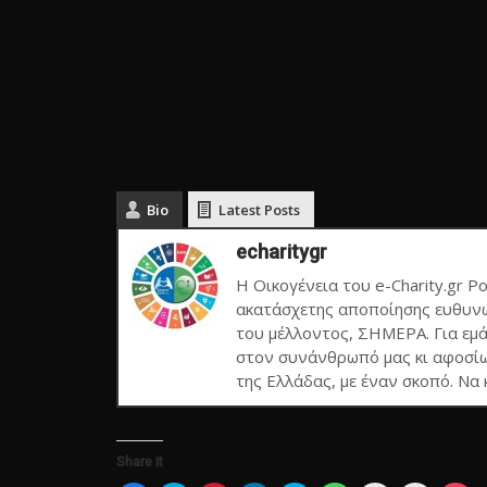
Bio
Latest Posts
echaritygr
Η Οικογένεια του e-Charity.gr Po
ακατάσχετης αποποίησης ευθυνώ
του μέλλοντος, ΣΗΜΕΡΑ. Για εμά
στον συνάνθρωπό μας κι αφοσίω
της Ελλάδας, με έναν σκοπό. Να
Share it