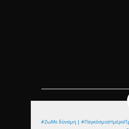
#ΖωΜε δύναμη | #ΠαγκόσμιαΗμέραΠροω