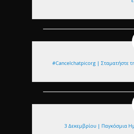
ε
#Cancelchatpicorg | Σταματήστε τ
3 Δεκεμβρίου | Παγκόσμια Ημ