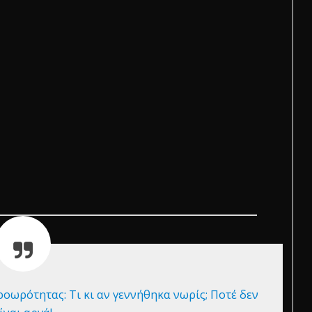
ρότητας: Τι κι αν γεννήθηκα νωρίς; Ποτέ δεν