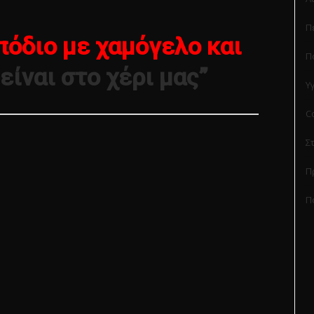
Π
όδιο με χαμόγελο και
Π
είναι στο χέρι μας”
Υ
C
Σ
Π
Π