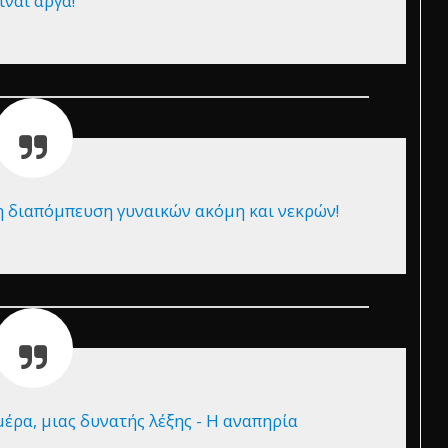
ίναι αργά!
η διαπόμπευση γυναικών ακόμη και νεκρών!
έρα, μιας δυνατής λέξης - Η αναπηρία