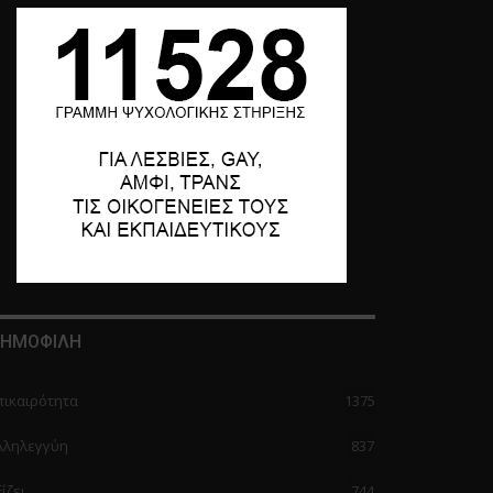
ΗΜΟΦΙΛΗ
πικαιρότητα
1375
λληλεγγύη
837
ίζει
744