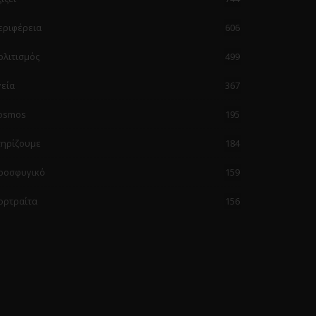
εριφέρεια
606
ολιτισμός
499
γεία
367
osmos
195
τηρίζουμε
184
ροσφυγικό
159
ορτραίτα
156