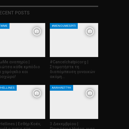
ECENT POSTS
ZWME
#MENOUMESPITI
ωΜε αναπηρία |
#Cancelchatpicorg |
λώτσα κάθε εμπόδιο
Σταματήστε τη
ε χαμόγελο και
διαπόμπευση γυναικών
ροχώρα!
ακόμη…
#HELLINES
ΑΛΛΗΛΕΓΓΎΗ
Hellines | Εσθήρ Κοέν,
3 Δεκεμβρίου |
εγάλο αντίο στη
Παγκόσμια Ημέρα, μιας