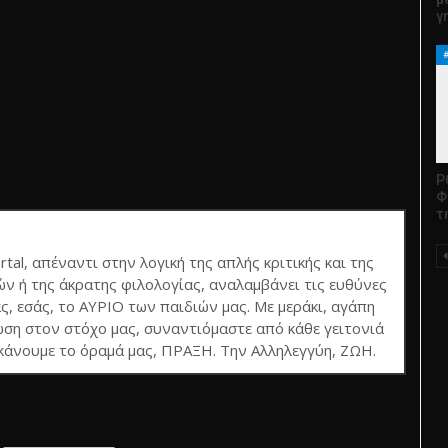
γ
Ρ
Φ
τ
rtal, απέναντι στην λογική της απλής κριτικής και της
ν ή της άκρατης φιλολογίας, αναλαμβάνει τις ευθύνες
ς, εσάς, το ΑΥΡΙΟ των παιδιών μας. Με μεράκι, αγάπη
ση στον στόχο μας, συναντιόμαστε από κάθε γειτονιά
 κάνουμε το όραμά μας, ΠΡΑΞΗ. Την Αλληλεγγύη, ΖΩΗ.