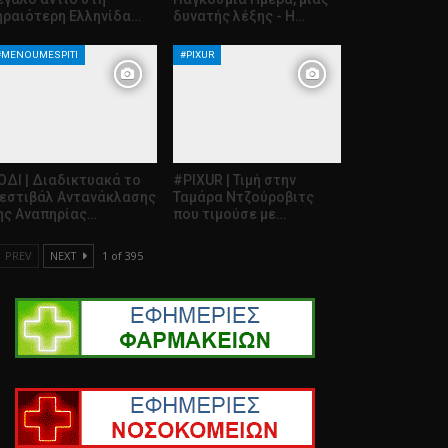
ηραιότερη Ελληνίδα…
δυνατής λέξης - Η…
#MENOUMESPITI
#PIXUR
ΟΔΙ | Διαδικτυακά το
#PIXUR | Τιμή στην
εστιβάλ Αντανάκλασης
Ταμάρα Ντζούροβιτς
ης Αναπηρίας…
που τιμούσε με…
PREV
NEXT
1 of 395