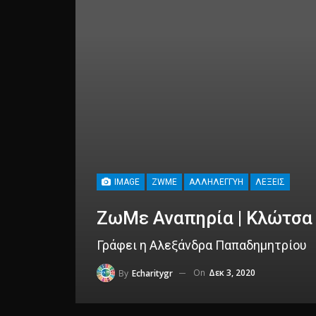
IMAGE
ZWME
ΑΛΛΗΛΕΓΓΎΗ
ΛΈΞΕΙΣ
ΖωΜε Αναπηρία | Κλώτσα
Γράφει η Αλεξάνδρα Παπαδημητρίου
On
Δεκ 3, 2020
By
Echaritygr