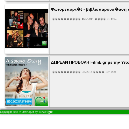
Φωτορεπορτ�ζ - βιβλιοπαρουσ�αση e-
���������� 16/5/2014 ���� 01:49:55
ΔΩΡΕΑΝ ΠΡΟΒΟΛΗ FilmE.gr με την Υποσ
���������� 9/5/2014 ���� 16:41:30
taramigos
Copyright 2011 © developed by