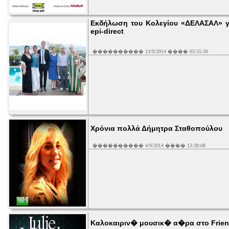
Εκδήλωση του Κολεγίου «ΔΕΛΑΣΑΛ» για
epi-direct
���������� 13/9/2014 ���� 03:55:30
Χρόνια πολλά Δήμητρα Σταθοπούλου
���������� 4/9/2014 ���� 13:38:08
Καλοκαιριν� μουσικ� α�ρα στο Frie