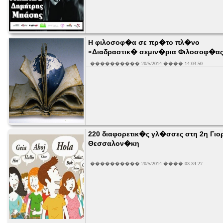
Η φιλοσοφ�α σε πρ�το πλ�νο
«Διαδραστικ� σεμιν�ρια Φιλοσοφ�α
���������� 20/5/2014 ���� 14:03:50
220 διαφορετικ�ς γλ�σσες στη 2η Γι
Θεσσαλον�κη
���������� 20/5/2014 ���� 03:34:27