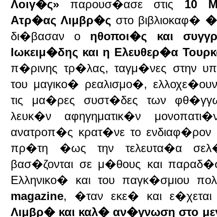
Λοιγ�ς»
παρουσ�ασε στις
10 Μ
Ατρ�ας Λιμβρ�ς
στο βιβλιοκαφ�
�
δι�βασαν ο
ηθοποι�ς και συγγ
Ιωκειμ�δης και η Ελευθερ�α Τουρ
π�ρινης τρ�λας, ταγμ�νες στην υ
του μαγικο� ρεαλισμο�, ελλοχε�ο
τις μα�ρες συστ�δες των φθ�γγω
λευκ�ν αφηγηματικ�ν μονοπατι
ανατροπ�ς κρατ�νε το ενδιαφ�ρον
πρ�τη �ως την τελευτα�α σελ
βασ�ζονται σε μ�θους και παραδ�σ
Ελληνικο� και του παγκ�σμιου πο
magazine
, �ταν εκε� και ε�χεται
Λιμβρ� και καλ� αν�γνωση στο με