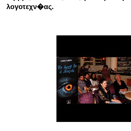
λογοτεχν�ας.