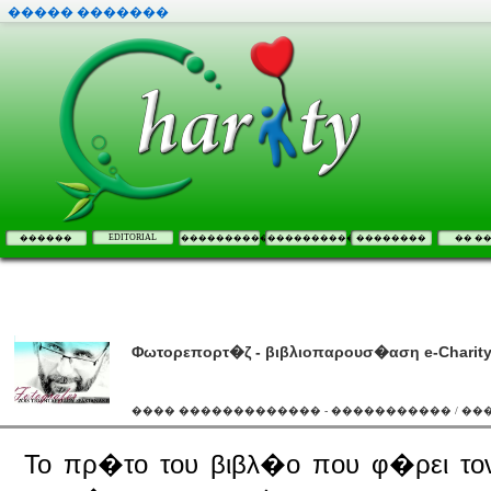
����� �������
EDITORIAL
������
����������
����������
��������
�� �
Φωτορεπορτ�ζ - βιβλιοπαρουσ�αση e-Charity.
���� ������������� - ����������� / ��
Το πρ�το του βιβλ�ο που φ�ρει τ