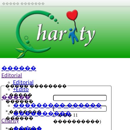
����� �������
������
Editorial
Editorial
����� ��������
+Edito
*
�����
�����
������
��������� ������
*
�������
����������
(7 ��� 11
������
Charity
����������)
�����
*
�������