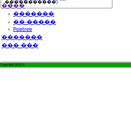
�����������)
����
�������
��-�����
Poetree
�������
���-���
Copyright 2011 ©