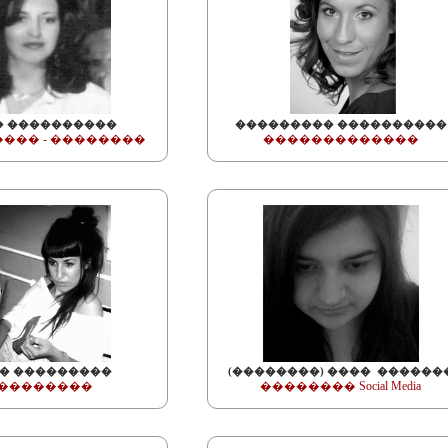
� ����������
��������� ����������
��� - ��������
�������������
� ���������
(��������) ���� ������
��������
�������� Social Media