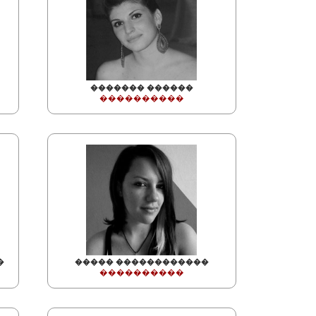
������� ������
����������
�
����� ������������
����������