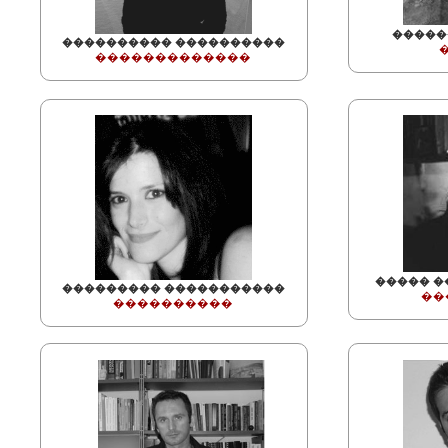
�����
���������� ����������
�������������
����� 
��������� �����������
��
����������