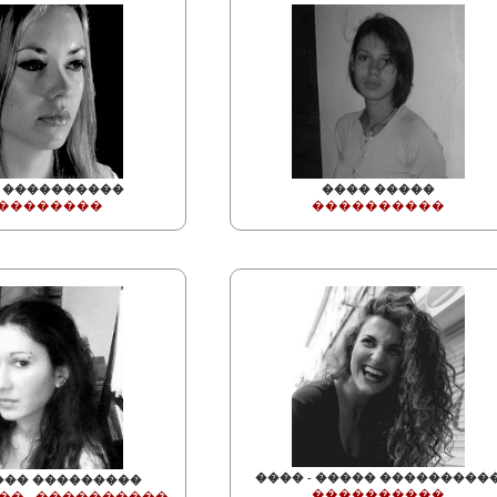
 ����������
���� �����
��������
����������
���� - ����� ���������
��� ���������
����������
�� - ����������