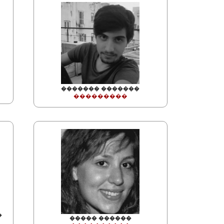
������� �������
���������
�
����� ������