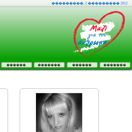
���������, 2 ��������� 2012
������
�������
������
�������