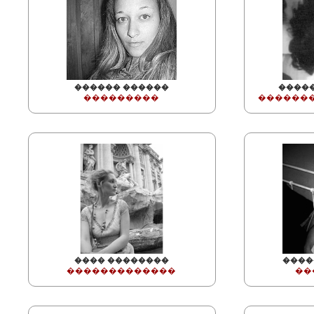
������ ������
����
���������
�������
���� ��������
����
�������������
��