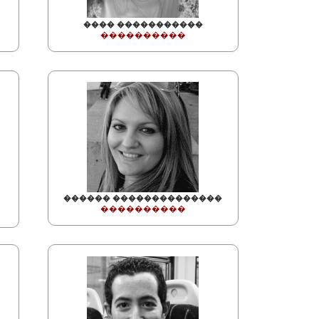
���� �����������
����������
������ ��������������
����������