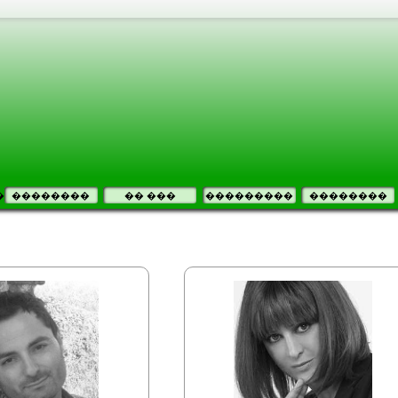
�
��������
�� ���
���������
��������