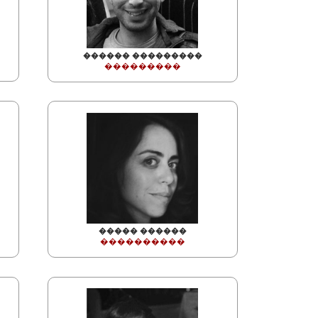
������ ���������
���������
����� ������
����������