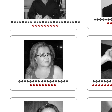
������
�������� �����������������
�
���������
�������� ����������
�������
���������
�������