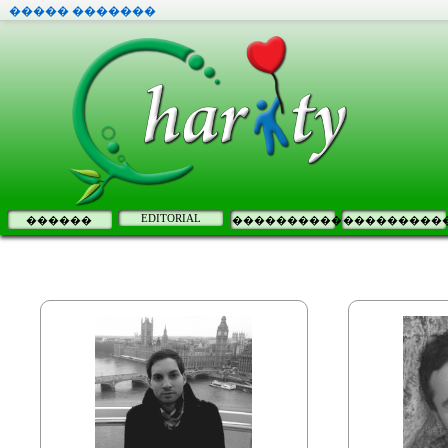
����� �������
EDITORIAL
������
����������
���������