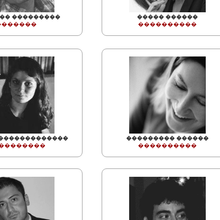
�� ���������
����� ������
�������
����������
��������������
��������� ������
��������
����������