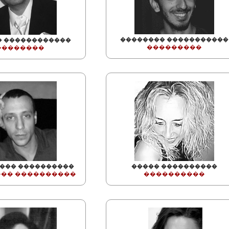
�������� �����������
� ������������
���������
��������
��� ����������
����� ����������
�� ����������
����������