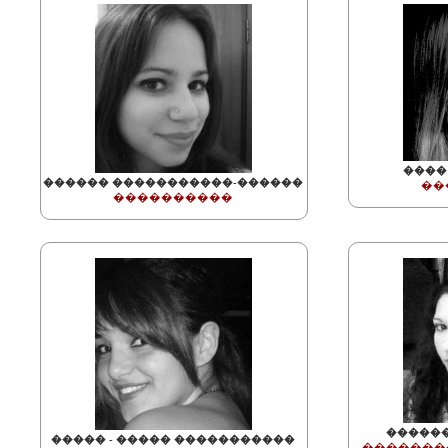
����
������ �����������-������
��
����������
�����
����� - ����� �����������
�������